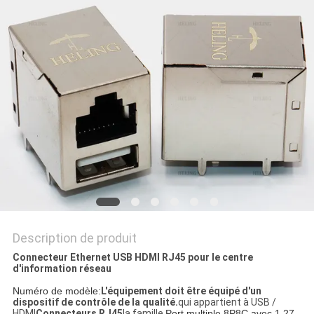
SITE
POLITIQUE
EN
MATIÈRE
DE
PROTECTION
DE
LA
VIE
Description de produit
PRIVÉE
Connecteur Ethernet USB HDMI RJ45 pour le centre
d'information réseau
Numéro de modèle:
L'équipement doit être équipé d'un
dispositif de contrôle de la qualité.
qui appartient à USB /
HDMI
Connecteurs RJ45
la famille,
Port multiple 8P8C avec 1,27