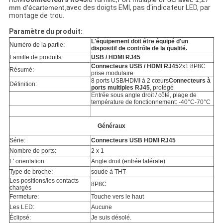
mm d'écartement,
avec des doigts EMI, pas d'indicateur LED, par
montage de trou.
Paramètre du produit:
L'équipement doit être équipé d'un
Numéro de la partie:
dispositif de contrôle de la qualité.
Famille de produits:
USB / HDMI RJ45
Connecteurs USB / HDMI RJ45
2x1 8P8C
Résumé:
prise modulaire
8 ports USB/HDMI à 2 cœurs
Connecteurs à
Définition:
ports multiples RJ45
, protégé
Entrée sous angle droit / côté, plage de
température de fonctionnement: -40°C-70°C
Généraux
Série:
Connecteurs USB HDMI RJ45
Nombre de ports:
2 x 1
L' orientation:
Angle droit (entrée latérale)
Type de broche:
soude à THT
Les positions/les contacts
8P8C
chargés
Fermeture:
Touche vers le haut
Les LED:
Aucune
Éclipsé:
Je suis désolé.