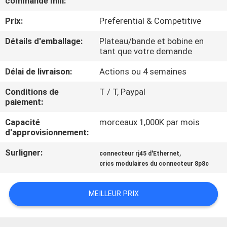
commande min:
Prix:
Preferential & Competitive
CONTRÔLE
DE
Détails d'emballage:
Plateau/bande et bobine en
tant que votre demande
QUALITÉ
Délai de livraison:
Actions ou 4 semaines
CONTACTEZ-
Conditions de
T / T, Paypal
paiement:
NOUS
Capacité
morceaux 1,000K par mois
d'approvisionnement:
DEMANDEZ
Surligner:
,
connecteur rj45 d'Ethernet
UNE
crics modulaires du connecteur 8p8c
CITATION
MEILLEUR PRIX
PLAN
DU