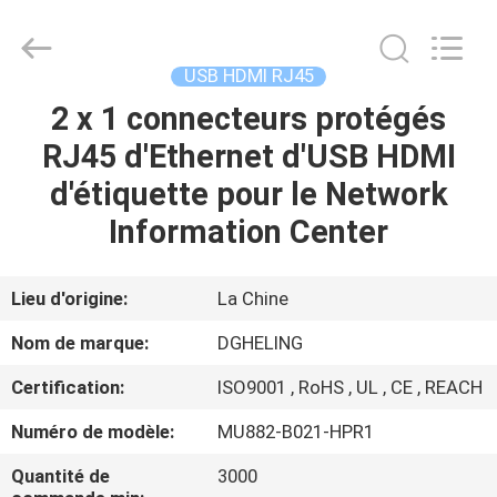
Heling
Electronic
Co.,
Ltd..
All
USB HDMI RJ45
Rights
Reserved.
2 x 1 connecteurs protégés
MAISON
Developed
by
ECER
RJ45 d'Ethernet d'USB HDMI
PRODUITS
d'étiquette pour le Network
Information Center
AU
SUJET
Lieu d'origine:
La Chine
DE
Nom de marque:
DGHELING
NOUS
Certification:
ISO9001 , RoHS , UL , CE , REACH
Numéro de modèle:
MU882-B021-HPR1
VISITE
D'USINE
Quantité de
3000