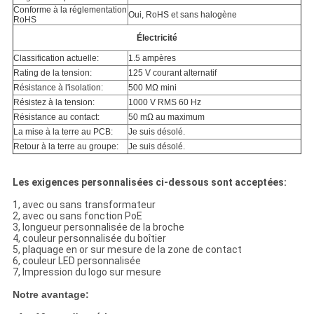
Conforme à la réglementation
Oui, RoHS et sans halogène
RoHS
Électricité
Classification actuelle:
1.5 ampères
Rating de la tension:
125 V courant alternatif
Résistance à l'isolation:
500 MΩ mini
Résistez à la tension:
1000 V RMS 60 Hz
Résistance au contact:
50 mΩ au maximum
La mise à la terre au PCB:
Je suis désolé.
Retour à la terre au groupe:
Je suis désolé.
Les exigences personnalisées ci-dessous sont acceptées:
1, avec ou sans transformateur
2, avec ou sans fonction PoE
3, longueur personnalisée de la broche
4, couleur personnalisée du boîtier
5, plaquage en or sur mesure de la zone de contact
6, couleur LED personnalisée
7, Impression du logo sur mesure
Notre avantage: