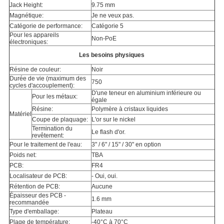
Jack Height:
9.75 mm
Magnétique:
Je ne veux pas.
Catégorie de performance:
Catégorie 5
Pour les appareils
Non-PoE
électroniques:
Les besoins physiques
Résine de couleur:
Noir
Durée de vie (maximum des
750
cycles d'accouplement):
D'une teneur en aluminium inférieure ou
Pour les métaux:
égale
Résine:
Polymère à cristaux liquides
Matériel
Coupe de plaquage:
L'or sur le nickel
Termination du
Le flash d'or.
revêtement:
Pour le traitement de l'eau:
3" / 6" / 15" / 30" en option
Poids net:
TBA
PCB:
FR4
Localisateur de PCB:
- Oui, oui.
Rétention de PCB:
Aucune
Épaisseur des PCB -
1.6 mm
recommandée
Type d'emballage:
Plateau
Plage de température:
-40°C à 70°C