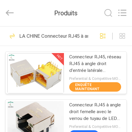
Heling
Electronic
Co.,
Produits
Ltd..
All
Rights
Reserved.
MAISON
Developed
118
by
LA CHINE Connecteur RJ45 à angle droit
ECER
connecteur rj45
PRODUITS
femelle
HOT
Connecteur RJ45, réseau
RJ45 à angle droit
AU
d'entrée latérale
SUJET
adaptateur de 90 degrés
Preferential & Competitive MOQ:3000
ENQUÊTE
DE
MAINTENANT
13
NOUS
magnetics intégré
Connecteur RJ45 à angle
droit femelle avec le
VISITE
rj45
verrou de tuyau de LED
cherchant le type de trou
D'USINE
Preferential & Competitive MOQ:3000