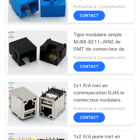
MJ562208-L011-RN1
Preferential & Competitive MOQ:2000
SITE
CONTACT
11
POLITIQUE
Type modulaire simple
rj45 100base t
EN
MJ88-B211-JRN2 de
MATIÈRE
SMT de connecteur de
LAN Jack 8P8C de
Preferential & Competitive MOQ:3000
DE
l'entrée RJ45 de bâbord
CONTACT
PROTECTION
DE
2x1 R/A met en
12
LA
communication RJ45 le
connecteur modulaire
VIE
1000Base T RJ45
MU882-B021-HPRL21
Preferential & Competitive MOQ:1000
PRIVÉE
de LAN empilé par USB
CONTACT
Jack 8P8C
1x2 R/A jaune met en