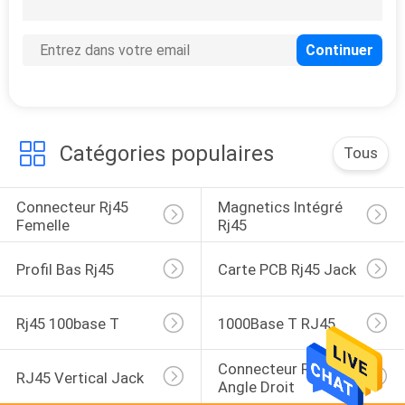
39
Connecteur de SMT
RJ45
Catégories populaires
Tous
Connecteur Rj45 
Magnetics Intégré 
20
Femelle
Rj45
rj45 par le
Profil Bas Rj45
Carte PCB Rj45 Jack
connecteur de trou
Rj45 100base T
1000Base T RJ45
Connecteur RJ45 À 
RJ45 Vertical Jack
Angle Droit
12