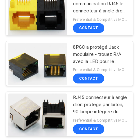
communication RJ45 le
connecteur à angle droit
22
MJ5688P-FB12-
Preferential & Competitive MOQ:3000
HPRDNRY
CONTACT
RJ45 vertical Jack
8P8C a protégé Jack
modulaire - trouez R/A
avec la LED pour le
routeur de réseau
Preferential & Competitive MOQ:2000
CONTACT
27
Connecteur RJ45 à
RJ45 connecteur à angle
droit protégé par laiton,
angle droit
90 lampe intégrée du
coupleur LED du degré
Preferential & Competitive MOQ:2000
Rj45
CONTACT