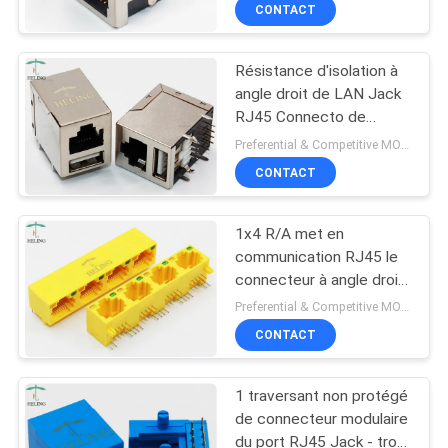
de carte PCB -
CONTACT
CONTRÔLE
Résistance d'isolation à
DE
30
angle droit de LAN Jack
QUALITÉ
RJ45 Connecto de
profil bas rj45
MU882-B021-HPR1 USB
Preferential & Competitive MOQ:3000
500MΩmin
CONTACTEZ-
CONTACT
NOUS
1x4 R/A met en
communication RJ45 le
DEMANDEZ
connecteur à angle droit
16
MJ5688L-Y014-BRNL2
UNE
Preferential & Competitive MOQ:1000
125VAC
Carte PCB Rj45
CONTACT
CITATION
Jack
1 traversant non protégé
PLAN
de connecteur modulaire
DU
du port RJ45 Jack - trou