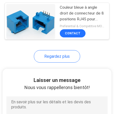
Couleur bleue à angle
21
droit de connecteur de 8
positions RJ45 pour
Port RJ45 simple
l'équipement de mise en
Preferential & Competitive MOQ:1000
réseau/de
CONTACT
télécommunication
Regardez plus
40
connecteurs
Laisser un message
multiples du port
Nous vous rappellerons bientôt!
rj45