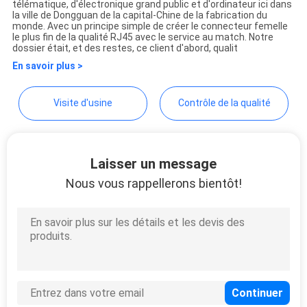
télématique, d'électronique grand public et d'ordinateur ici dans
Co., Ltd.
la ville de Dongguan de la capital-Chine de la fabrication du
SITE
monde. Avec un principe simple de créer le connecteur femelle
le plus fin de la qualité RJ45 avec le service au match. Notre
dossier était, et des restes, ce client d'abord, qualit
POLITIQUE
En savoir plus >
EN
Visite d'usine
Contrôle de la qualité
MATIÈRE
DE
PROTECTION
Laisser un message
DE
Nous vous rappellerons bientôt!
LA
VIE
PRIVÉE