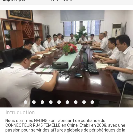
CONTRÔLE
DE
QUALITÉ
CONTACTEZ-
NOUS
DEMANDEZ
UNE
CITATION
Intruduction
PLAN
Nous sommes HELING - un fabricant de confiance du
CONNECTEUR RJ45 FEMELLE en Chine. Établi en 2008, avec une
Dongguan Heling Electronic
DU
passion pour servir des affaires globales de périphériques de la