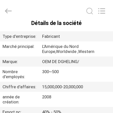
Heling
Electronic
Co.,
Ltd..
All
Rights
Détails de la société
Reserved.
MAISON
Developed
by
ECER
Type d'entreprise:
Fabricant
PRODUITS
Marché principal:
L'Amérique du Nord
Europe,Worldwide ,Western
AU
Marque:
OEM DE DGHELING/
SUJET
Nombre
300~500
DE
d'employés:
NOUS
Chiffre d'affaires:
15,000,000-20,000,000
année de
2008
VISITE
création:
D'USINE
Export pc:
40% - 50%