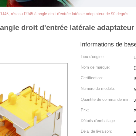
J45, réseau RJ45 à angle droit d'entrée latérale adaptateur de 90 degrés
ngle droit d'entrée latérale adaptateur
Informations de bas
Lieu d'origine:
L
Nom de marque:
Certification:
I
Numéro de modèle:
M
Quantité de commande min:
3
Prix:
P
Détails d'emballage:
P
Délai de livraison:
A