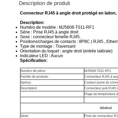
Description de produit
Connecteur RJ45 à angle droit protégé en laiton,
Description:
Numéro de modèle : MJ5608-T011-RF1
Série : Prise RJ45 à angle droit
Sexe : connecteur femelle RJ45.
Positions/charges de contacts : 8P8C ( RJ45 , Ethern
Type de montage : Traversant
Orientation du loquet : angle droit (entrée latérale)
Indicateur LED : Aucun
Spécification:
Numéro de pièce :
MJ5608-T011-RF1
Famille de produits :
Connecteur RJ45 à angl
Aperçu:
Couleur jaune du conn
Description:
Connecteur jack RJ45 à 
Plage de température 
Général
Série:
Prise de connecteur RJ