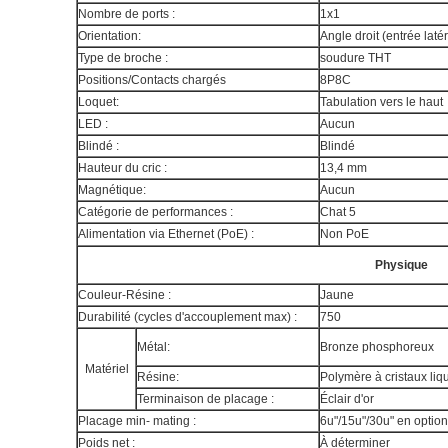
Nombre de ports :
1x1
Orientation:
Angle droit (entrée laté
Type de broche :
soudure THT
Positions/Contacts chargés
8P8C
Loquet:
Tabulation vers le haut
LED :
Aucun
Blindé :
Blindé
Hauteur du cric :
13,4 mm
Magnétique:
Aucun
Catégorie de performances :
Chat 5
Alimentation via Ethernet (PoE) :
Non PoE
Physique
Couleur-Résine :
Jaune
Durabilité (cycles d'accouplement max) :
750
Métal:
Bronze phosphoreux
Matériel
Résine:
Polymère à cristaux liq
Terminaison de placage :
Éclair d'or
Placage min- mating :
6u"/15u"/30u" en option
Poids net :
À déterminer