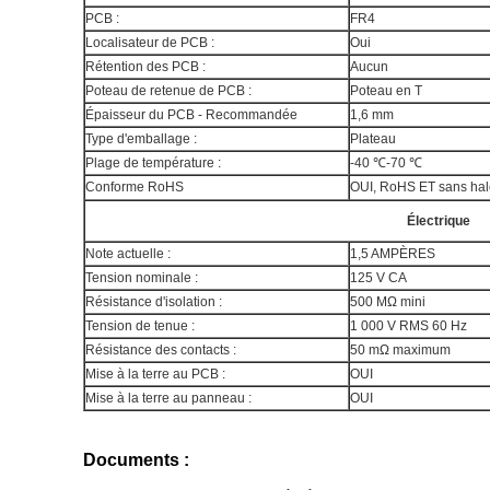
PCB :
FR4
Localisateur de PCB :
Oui
Rétention des PCB :
Aucun
Poteau de retenue de PCB :
Poteau en T
Épaisseur du PCB - Recommandée
1,6 mm
Type d'emballage :
Plateau
Plage de température :
-40 ℃-70 ℃
Conforme RoHS
OUI, RoHS ET sans ha
Électrique
Note actuelle :
1,5 AMPÈRES
Tension nominale :
125 V CA
Résistance d'isolation :
500 MΩ mini
Tension de tenue :
1 000 V RMS 60 Hz
Résistance des contacts :
50 mΩ maximum
Mise à la terre au PCB :
OUI
Mise à la terre au panneau :
OUI
Documents :