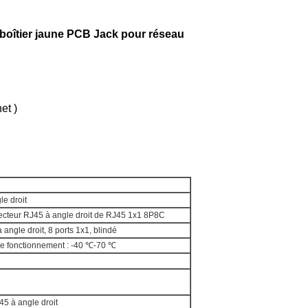
 boîtier jaune PCB Jack pour réseau
et )
e droit
ecteur RJ45 à angle droit de RJ45 1x1 8P8C
angle droit, 8 ports 1x1, blindé
de fonctionnement : -40 ℃-70 ℃
45 à angle droit