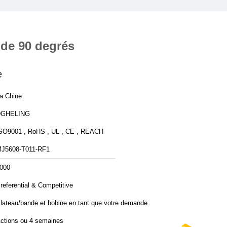
 de 90 degrés
e
a Chine
DGHELING
SO9001 , RoHS , UL , CE , REACH
J5608-T011-RF1
000
referential & Competitive
lateau/bande et bobine en tant que votre demande
ctions ou 4 semaines