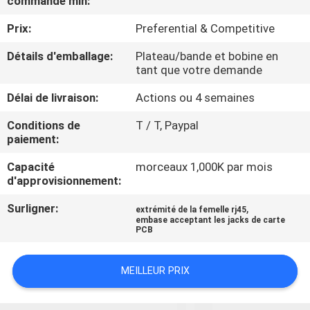
commande min:
Prix:
Preferential & Competitive
CONTRÔLE
DE
Détails d'emballage:
Plateau/bande et bobine en
tant que votre demande
QUALITÉ
Délai de livraison:
Actions ou 4 semaines
CONTACTEZ-
Conditions de
T / T, Paypal
paiement:
NOUS
Capacité
morceaux 1,000K par mois
d'approvisionnement:
DEMANDEZ
Surligner:
,
extrémité de la femelle rj45
UNE
embase acceptant les jacks de carte
PCB
CITATION
MEILLEUR PRIX
PLAN
DU