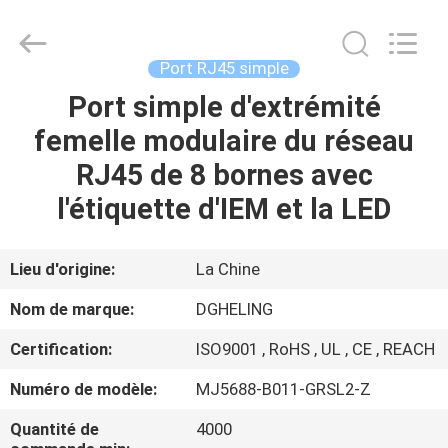
Dongguan
Heling
Electronic
Co.,
Ltd..
Port RJ45 simple
All
Rights
Port simple d'extrémité
MAISON
Reserved.
Developed
by
femelle modulaire du réseau
ECER
PRODUITS
RJ45 de 8 bornes avec
l'étiquette d'IEM et la LED
AU
SUJET
Lieu d'origine:
La Chine
DE
Nom de marque:
DGHELING
NOUS
Certification:
ISO9001 , RoHS , UL , CE , REACH
Numéro de modèle:
MJ5688-B011-GRSL2-Z
VISITE
D'USINE
Quantité de
4000