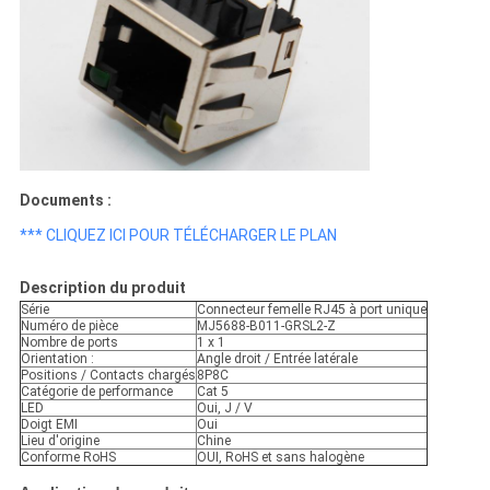
Documents :
*** CLIQUEZ ICI POUR TÉLÉCHARGER LE PLAN
Description du produit
Série
Connecteur femelle RJ45 à port unique
Numéro de pièce
MJ5688-B011-GRSL2-Z
Nombre de ports
1 x 1
Orientation :
Angle droit / Entrée latérale
Positions / Contacts chargés
8P8C
Catégorie de performance
Cat 5
LED
Oui, J / V
Doigt EMI
Oui
Lieu d'origine
Chine
Conforme RoHS
OUI, RoHS et sans halogène