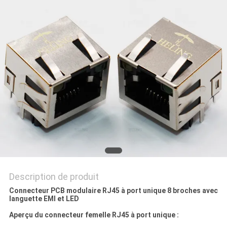
SITE
POLITIQUE
EN
MATIÈRE
DE
PROTECTION
DE
LA
VIE
Description de produit
PRIVÉE
Connecteur PCB modulaire RJ45 à port unique 8 broches avec
languette EMI et LED
Aperçu du connecteur femelle RJ45 à port unique :