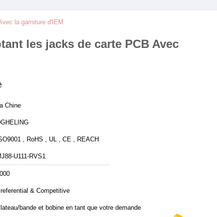
Avec la garniture d'IEM
tant les jacks de carte PCB Avec
e
a Chine
DGHELING
SO9001 , RoHS , UL , CE , REACH
J88-U111-RVS1
000
referential & Competitive
lateau/bande et bobine en tant que votre demande