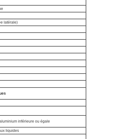
ue
ée latérale)
ues
aluminium inférieure ou égale
aux liquides