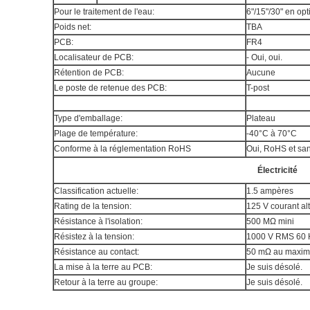
Pour le traitement de l'eau:
6"/15"/30" en opt
Poids net:
TBA
PCB:
FR4
Localisateur de PCB:
- Oui, oui.
Rétention de PCB:
Aucune
Le poste de retenue des PCB:
T-post
Type d'emballage:
Plateau
Plage de température:
-40°C à 70°C
Conforme à la réglementation RoHS
Oui, RoHS et sa
Électricité
Classification actuelle:
1.5 ampères
Rating de la tension:
125 V courant alt
Résistance à l'isolation:
500 MΩ mini
Résistez à la tension:
1000 V RMS 60 
Résistance au contact:
50 mΩ au maxi
La mise à la terre au PCB:
Je suis désolé.
Retour à la terre au groupe:
Je suis désolé.