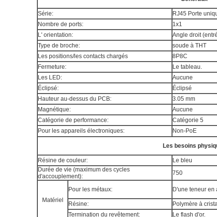
Série:
RJ45 Porte uniq
Nombre de ports:
1x1
L' orientation:
Angle droit (entr
Type de broche:
soude à THT
Les positions/les contacts chargés
8P8C
Fermeture:
Le tableau.
Les LED:
Aucune
Éclipsé:
Éclipsé
Hauteur au-dessus du PCB:
3.05 mm
Magnétique:
Aucune
Catégorie de performance:
Catégorie 5
Pour les appareils électroniques:
Non-PoE
Les besoins physiq
Résine de couleur:
Le bleu
Durée de vie (maximum des cycles
750
d'accouplement):
Pour les métaux:
D'une teneur en 
Matériel
Résine:
Polymère à crist
Termination du revêtement:
Le flash d'or.