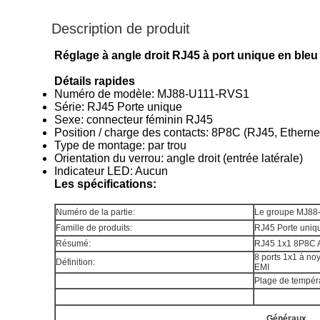
Description de produit
Réglage à angle droit RJ45 à port unique en bleu
Détails rapides
Numéro de modèle: MJ88-U111-RVS1
Série: RJ45 Porte unique
Sexe: connecteur féminin RJ45
Position / charge des contacts: 8P8C (RJ45, Etherne
Type de montage: par trou
Orientation du verrou: angle droit (entrée latérale)
Indicateur LED: Aucun
Les spécifications:
Numéro de la partie:
Le groupe MJ88
Famille de produits:
RJ45 Porte uniq
Résumé:
RJ45 1x1 8P8C A
8 ports 1x1 à no
Définition:
EMI
Plage de tempér
Généraux