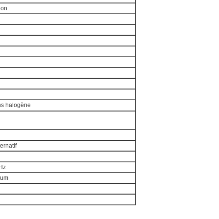
ion
ns halogène
ernatif
Hz
mum