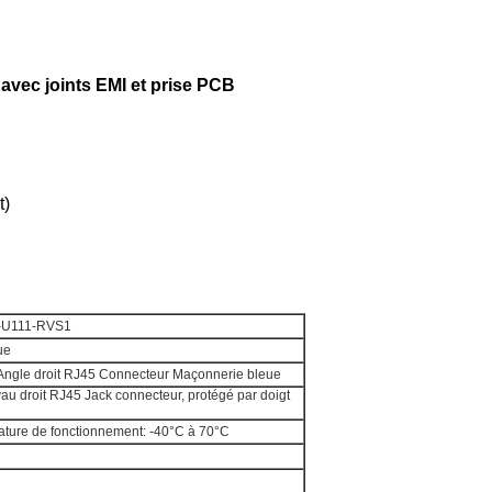
 avec joints EMI et prise PCB
t)
-U111-RVS1
ue
ngle droit RJ45 Connecteur Maçonnerie bleue
yau droit RJ45 Jack connecteur, protégé par doigt
ature de fonctionnement: -40°C à 70°C