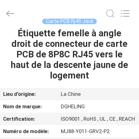
Dongguan
Heling
Electronic
Co.,
Ltd..
Carte PCB Rj45 Jack
All
Rights
Reserved.
Étiquette femelle à angle
MAISON
Developed
by
droit de connecteur de carte
ECER
PRODUITS
PCB de 8P8C RJ45 vers le
haut de la descente jaune de
AU
logement
SUJET
DE
Lieu d'origine:
La Chine
NOUS
Nom de marque:
DGHELING
Certification:
ISO9001 , RoHS , UL , CE , REACH
VISITE
Numéro de modèle:
MJ88-Y011-GRV2-P2
D'USINE