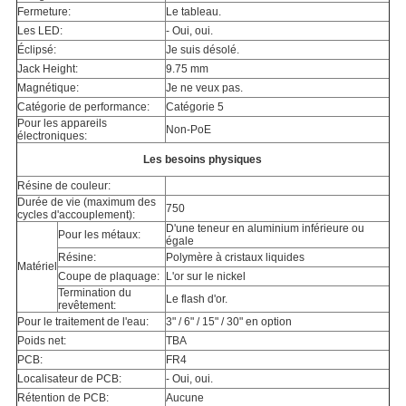
Fermeture:
Le tableau.
Les LED:
- Oui, oui.
Éclipsé:
Je suis désolé.
Jack Height:
9.75 mm
Magnétique:
Je ne veux pas.
Catégorie de performance:
Catégorie 5
Pour les appareils
Non-PoE
électroniques:
Les besoins physiques
Résine de couleur:
Durée de vie (maximum des
750
cycles d'accouplement):
D'une teneur en aluminium inférieure ou
Pour les métaux:
égale
Résine:
Polymère à cristaux liquides
Matériel
Coupe de plaquage:
L'or sur le nickel
Termination du
Le flash d'or.
revêtement:
Pour le traitement de l'eau:
3" / 6" / 15" / 30" en option
Poids net:
TBA
PCB:
FR4
Localisateur de PCB:
- Oui, oui.
Rétention de PCB:
Aucune