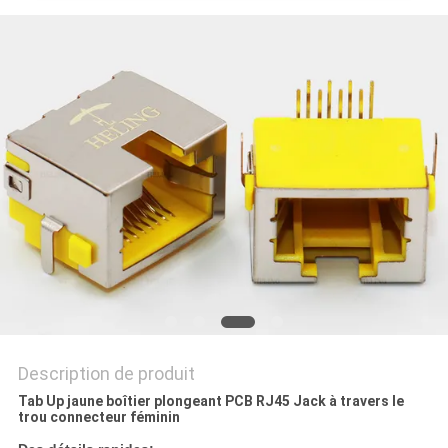
SITE
POLITIQUE
EN
MATIÈRE
DE
PROTECTION
DE
LA
VIE
PRIVÉE
Description de produit
Tab Up jaune boîtier plongeant PCB RJ45 Jack à travers le
trou connecteur féminin