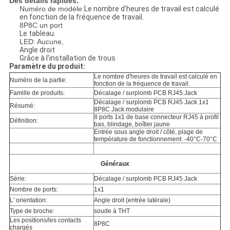
Des détails rapides:
Numéro de modèle:
Le nombre d'heures de travail est calculé
en fonction de la fréquence de travail.
8P8C un port
Le tableau.
LED: Aucune,
Angle droit
Grâce à l'installation de trous
Paramètre du produit:
Le nombre d'heures de travail est calculé en
Numéro de la partie:
fonction de la fréquence de travail.
Famille de produits:
Décalage / surplomb PCB RJ45 Jack
Décalage / surplomb PCB RJ45 Jack 1x1
Résumé:
8P8C Jack modulaire
8 ports 1x1 de base connecteur RJ45 à profil
Définition:
bas, blindage, boîtier jaune
Entrée sous angle droit / côté, plage de
température de fonctionnement: -40°C-70°C
Généraux
Série:
Décalage / surplomb PCB RJ45 Jack
Nombre de ports:
1x1
L' orientation:
Angle droit (entrée latérale)
Type de broche:
soude à THT
Les positions/les contacts
8P8C
chargés