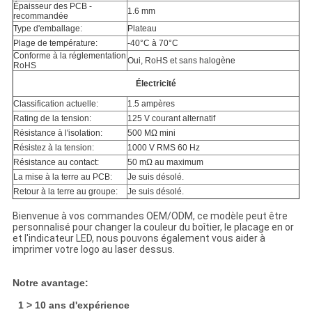
Épaisseur des PCB -
1.6 mm
recommandée
Type d'emballage:
Plateau
Plage de température:
-40°C à 70°C
Conforme à la réglementation
Oui, RoHS et sans halogène
RoHS
Électricité
Classification actuelle:
1.5 ampères
Rating de la tension:
125 V courant alternatif
Résistance à l'isolation:
500 MΩ mini
Résistez à la tension:
1000 V RMS 60 Hz
Résistance au contact:
50 mΩ au maximum
La mise à la terre au PCB:
Je suis désolé.
Retour à la terre au groupe:
Je suis désolé.
Bienvenue à vos commandes OEM/ODM, ce modèle peut être
personnalisé pour changer la couleur du boîtier, le placage en or
et l'indicateur LED, nous pouvons également vous aider à
imprimer votre logo au laser dessus.
Notre avantage:
1 > 10 ans d'expérience