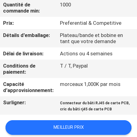
Quantité de
1000
commande min:
CONTRÔLE
Prix:
Preferential & Competitive
DE
QUALITÉ
Détails d'emballage:
Plateau/bande et bobine en
tant que votre demande
CONTACTEZ-
Délai de livraison:
Actions ou 4 semaines
NOUS
Conditions de
T / T, Paypal
paiement:
DEMANDEZ
Capacité
morceaux 1,000K par mois
d'approvisionnement:
UNE
Surligner:
,
Connecteur du bâti RJ45 de carte PCB
CITATION
cric du bâti rj45 de carte PCB
PLAN
MEILLEUR PRIX
DU