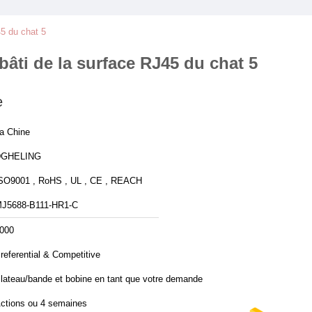
45 du chat 5
bâti de la surface RJ45 du chat 5
e
a Chine
DGHELING
SO9001 , RoHS , UL , CE , REACH
J5688-B111-HR1-C
000
referential & Competitive
lateau/bande et bobine en tant que votre demande
ctions ou 4 semaines