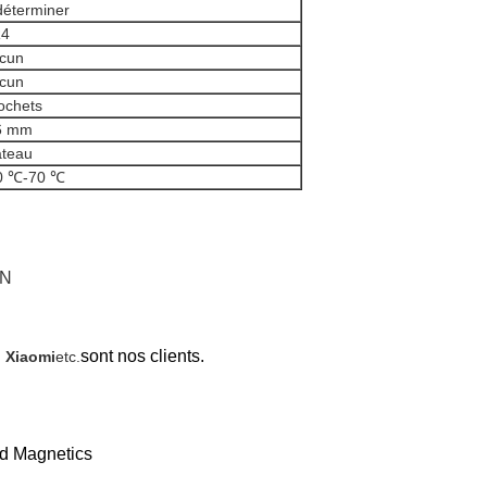
déterminer
4
cun
cun
ochets
6 mm
ateau
0 ℃-70 ℃
IN
sont nos clients.
 Xiaomi
etc.
ed Magnetics