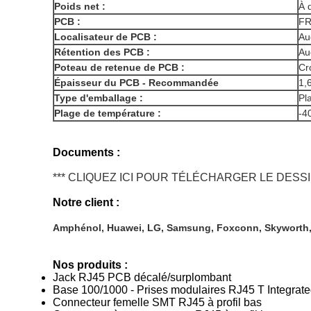
Poids net :
À 
PCB :
FR
Localisateur de PCB :
Au
Rétention des PCB :
Au
Poteau de retenue de PCB :
Cr
Épaisseur du PCB - Recommandée
1,
Type d'emballage :
Pl
Plage de température :
-4
Documents :
*** CLIQUEZ ICI POUR TÉLÉCHARGER LE DESS
Notre client :
Amphénol, Huawei, LG, Samsung, Foxconn, Skyworth,
Nos produits :
Jack RJ45 PCB décalé/surplombant
Base 100/1000 - Prises modulaires RJ45 T Integrat
Connecteur femelle SMT RJ45 à profil bas