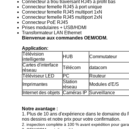
Connecteur à trou traversant RJ45 à profil bas
Connecteur femelle RJ45 à port unique
Connecteur femelle RJ45 multiport 1xN
Connecteur femelle RJ45 multiport 2xN
Connecteur PoE RJ45
Prises modulaires + USB/HDMI
Transformateur LAN Ethernet
Bienvenue aux commandes OEM/ODM.
Application:
Télévision
HUB
Commutateur
intelligente
Cartes d'interface
Télécom
datacom
réseau
Téléviseur LED
PC
Routeur
Station
Imprimantes
Modules d'E/S
réseau
Internet des objets
Caméras IP
Surveillance
Notre avantage :
1. Plus de 10 ans d'expérience dans le domaine du
nos dessins et notre prix pour votre confirmation.
2. inspection complète à 100 % avant expédition pour garan