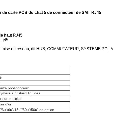
au de carte PCB du chat 5 de connecteur de SMT RJ45
 le haut RJ45
 rj45
oduits de mise en réseau, dit HUB, COMMUTATEUR, SYSTÈME 
ir
0
onze phosphoreux
lymère à cristaux liquides
r sur le nickel
air d'or
"/3u"/6u"/15u"/30u"/50u" en option