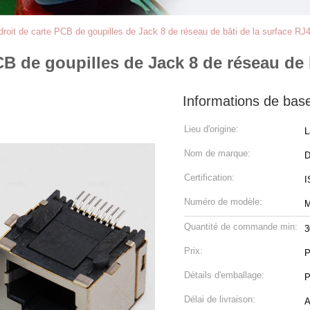
droit de carte PCB de goupilles de Jack 8 de réseau de bâti de la surface RJ
CB de goupilles de Jack 8 de réseau de 
Informations de bas
Lieu d'origine:
L
Nom de marque:
Certification:
I
Numéro de modèle:
M
Quantité de commande min:
3
Prix:
P
Détails d'emballage:
P
Délai de livraison:
A