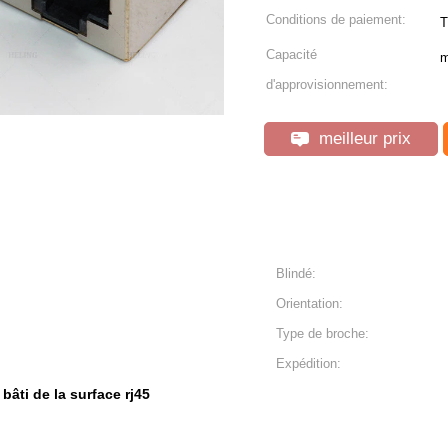
Conditions de paiement:
T
Capacité
m
d'approvisionnement:
meilleur prix
Blindé:
Orientation:
Type de broche:
Expédition:
 bâti de la surface rj45