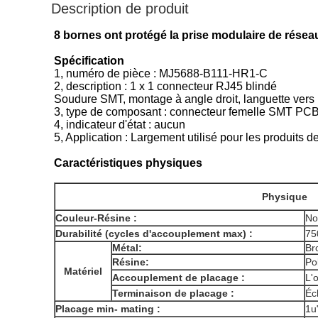
Description de produit
8 bornes ont protégé la prise modulaire de rése
Spécification
1, numéro de pièce : MJ5688-B111-HR1-C
2, description : 1 x 1 connecteur RJ45 blindé
Soudure SMT, montage à angle droit, languette vers
3, type de composant : connecteur femelle SMT PCB
4, indicateur d'état : aucun
5, Application : Largement utilisé pour les pr
Caractéristiques physiques
Physique
Couleur-Résine :
No
Durabilité (cycles d'accouplement max) :
75
Métal:
Br
Résine:
Po
Matériel
Accouplement de placage :
L'o
Terminaison de placage :
Écl
Placage min- mating :
1u