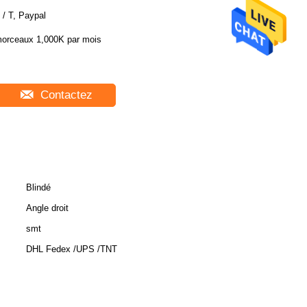
 / T, Paypal
orceaux 1,000K par mois
Contactez
Blindé
Angle droit
smt
DHL Fedex /UPS /TNT