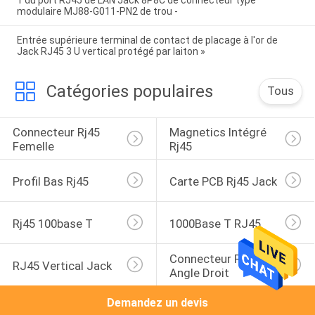
1 du port RJ45 de LAN Jack 8P8C de connecteur type
modulaire MJ88-G011-PN2 de trou -
Entrée supérieure terminal de contact de placage à l'or de
Jack RJ45 3 U vertical protégé par laiton »
Catégories populaires
Tous
Connecteur Rj45 
Magnetics Intégré 
Femelle
Rj45
Profil Bas Rj45
Carte PCB Rj45 Jack
Rj45 100base T
1000Base T RJ45
Connecteur RJ45 À 
RJ45 Vertical Jack
Angle Droit
Demandez un devis