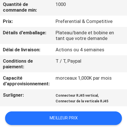
Quantité de
1000
commande min:
CONTRÔLE
Prix:
Preferential & Competitive
DE
QUALITÉ
Détails d'emballage:
Plateau/bande et bobine en
tant que votre demande
CONTACTEZ-
Délai de livraison:
Actions ou 4 semaines
NOUS
Conditions de
T / T, Paypal
paiement:
DEMANDEZ
Capacité
morceaux 1,000K par mois
d'approvisionnement:
UNE
Surligner:
,
Connecteur RJ45 vertical
CITATION
Connecteur de la verticale RJ45
PLAN
MEILLEUR PRIX
DU