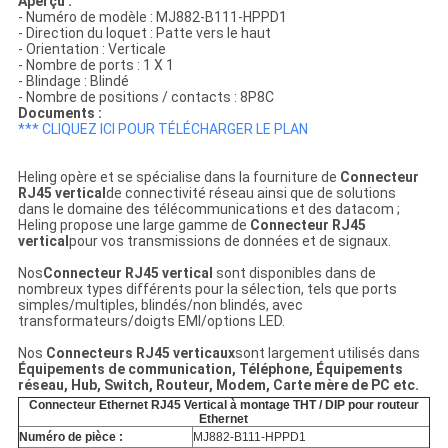
Aperçu :
- Numéro de modèle : MJ882-B111-HPPD1
- Direction du loquet : Patte vers le haut
- Orientation : Verticale
- Nombre de ports : 1 X 1
- Blindage : Blindé
- Nombre de positions / contacts : 8P8C
Documents :
*** CLIQUEZ ICI POUR TÉLÉCHARGER LE PLAN
Heling opère et se spécialise dans la fourniture de
Connecteur
RJ45 vertical
de connectivité réseau ainsi que de solutions
dans le domaine des télécommunications et des datacom ;
Heling propose une large gamme de
Connecteur RJ45
vertical
pour vos transmissions de données et de signaux.
Nos
Connecteur RJ45 vertical
sont disponibles dans de
nombreux types différents pour la sélection, tels que ports
simples/multiples, blindés/non blindés, avec
transformateurs/doigts EMI/options LED.
Nos
Connecteurs RJ45 verticaux
sont largement utilisés dans
Équipements de communication, Téléphone, Équipements
réseau, Hub, Switch, Routeur, Modem, Carte mère de PC
etc.
Connecteur Ethernet RJ45 Vertical à montage THT / DIP pour routeur
Ethernet
Numéro de pièce :
MJ882-B111-HPPD1