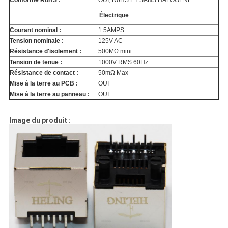
Conforme RoHS :
OUI, RoHS ET SANS HALOGÈNE
Électrique
Courant nominal :
1.5AMPS
Tension nominale :
125V AC
Résistance d'isolement :
500MΩ mini
Tension de tenue :
1000V RMS 60Hz
Résistance de contact :
50mΩ Max
Mise à la terre au PCB :
OUI
Mise à la terre au panneau :
OUI
Image du produit :