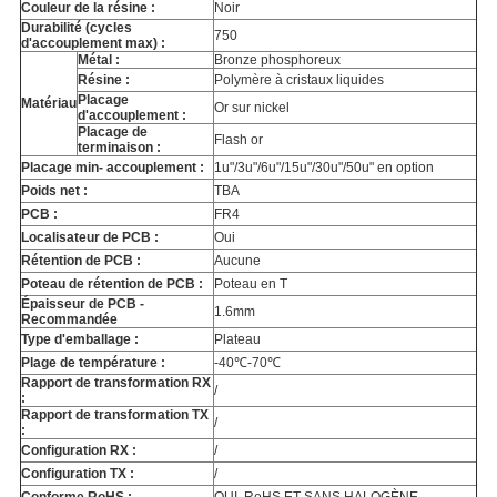
Couleur de la résine :
Noir
Durabilité (cycles
750
d'accouplement max) :
Métal :
Bronze phosphoreux
Résine :
Polymère à cristaux liquides
Placage
Matériau
Or sur nickel
d'accouplement :
Placage de
Flash or
terminaison :
Placage min- accouplement :
1u"/3u"/6u"/15u"/30u"/50u" en option
Poids net :
TBA
PCB :
FR4
Localisateur de PCB :
Oui
Rétention de PCB :
Aucune
Poteau de rétention de PCB :
Poteau en T
Épaisseur de PCB -
1.6mm
Recommandée
Type d'emballage :
Plateau
Plage de température :
-40℃-70℃
Rapport de transformation RX
/
:
Rapport de transformation TX
/
:
Configuration RX :
/
Configuration TX :
/