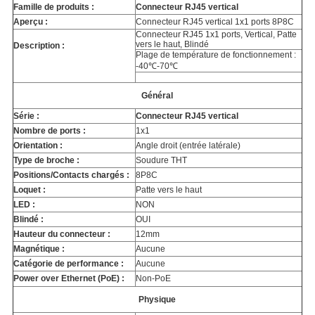
Famille de produits :
Connecteur RJ45 vertical
Aperçu :
Connecteur RJ45 vertical 1x1 ports 8P8C
Connecteur RJ45 1x1 ports, Vertical, Patte
vers le haut, Blindé
Description :
Plage de température de fonctionnement :
-40℃-70℃
Général
Série :
Connecteur RJ45 vertical
Nombre de ports :
1x1
Orientation :
Angle droit (entrée latérale)
Type de broche :
Soudure THT
Positions/Contacts chargés :
8P8C
Loquet :
Patte vers le haut
LED :
NON
Blindé :
OUI
Hauteur du connecteur :
12mm
Magnétique :
Aucune
Catégorie de performance :
Aucune
Power over Ethernet (PoE) :
Non-PoE
Physique