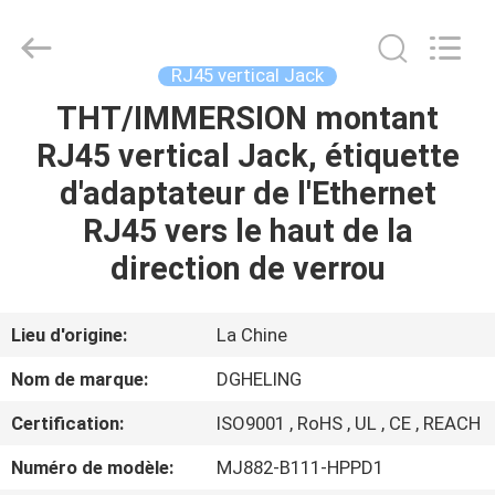
Heling
Electronic
Co.,
Ltd..
All
RJ45 vertical Jack
Rights
Reserved.
THT/IMMERSION montant
MAISON
Developed
by
ECER
RJ45 vertical Jack, étiquette
PRODUITS
d'adaptateur de l'Ethernet
RJ45 vers le haut de la
AU
direction de verrou
SUJET
DE
Lieu d'origine:
La Chine
NOUS
Nom de marque:
DGHELING
Certification:
ISO9001 , RoHS , UL , CE , REACH
VISITE
Numéro de modèle:
MJ882-B111-HPPD1
D'USINE