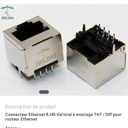
SITE
POLITIQUE
EN
MATIÈRE
DE
PROTECTION
DE
LA
VIE
PRIVÉE
Description de produit
Connecteur Ethernet RJ45 Vertical à montage THT / DIP pour
routeur Ethernet