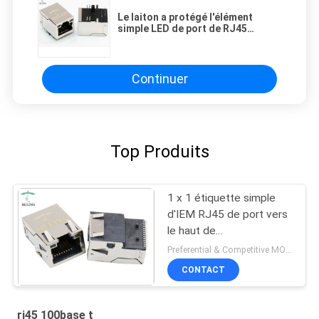
Le laiton a protégé l'élément
simple LED de port de RJ45
100Base T pour le routeur
d'Ethernet
Continuer
Top Produits
1 x 1 étiquette simple
d'IEM RJ45 de port vers
le haut de
transformateur bas de
Preferential & Competitive MOQ:6000
100 T avec vert/jaune
CONTACT
LED
rj45 100base t