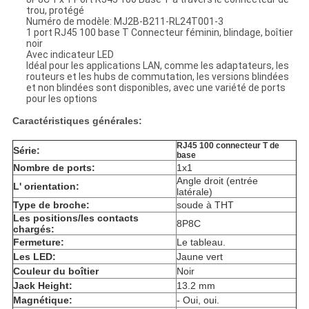
trou, protégé
Numéro de modèle: MJ2B-B211-RL24T001-3
1 port RJ45 100 base T Connecteur féminin, blindage, boîtier
noir
Avec indicateur LED
Idéal pour les applications LAN, comme les adaptateurs, les
routeurs et les hubs de commutation, les versions blindées
et non blindées sont disponibles, avec une variété de ports
pour les options
Caractéristiques générales:
RJ45 100 connecteur T de
Série:
base
Nombre de ports:
1x1
Angle droit (entrée
L' orientation:
latérale)
Type de broche:
soude à THT
Les positions/les contacts
8P8C
chargés:
Fermeture:
Le tableau.
Les LED:
Jaune vert
Couleur du boîtier
Noir
Jack Height:
13.2 mm
Magnétique:
- Oui, oui.