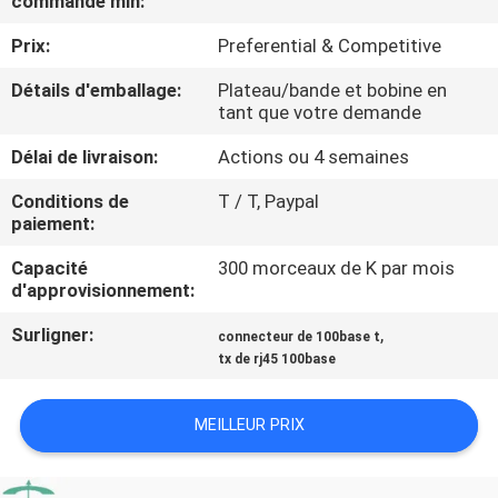
commande min:
Prix:
Preferential & Competitive
CONTRÔLE
DE
Détails d'emballage:
Plateau/bande et bobine en
tant que votre demande
QUALITÉ
Délai de livraison:
Actions ou 4 semaines
CONTACTEZ-
Conditions de
T / T, Paypal
paiement:
NOUS
Capacité
300 morceaux de K par mois
d'approvisionnement:
DEMANDEZ
Surligner:
,
connecteur de 100base t
UNE
tx de rj45 100base
CITATION
MEILLEUR PRIX
PLAN
DU