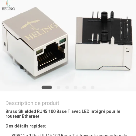
SITE
POLITIQUE
EN
MATIÈRE
DE
PROTECTION
DE
LA
VIE
Description de produit
PRIVÉE
Brass Shielded RJ45 100 Base T avec LED intégré pour le
routeur Ethernet
Des détails rapides:
8P8C 1 x 1 Port RJ45 100 Base T à travers le connecteur de