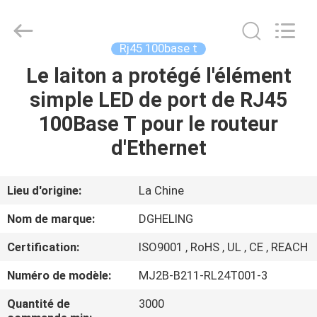
Heling
Electronic
Co.,
Ltd..
All
Rj45 100base t
Rights
Reserved.
Developed
Le laiton a protégé l'élément
MAISON
by
ECER
simple LED de port de RJ45
PRODUITS
100Base T pour le routeur
d'Ethernet
AU
SUJET
Lieu d'origine:
La Chine
DE
Nom de marque:
DGHELING
NOUS
Certification:
ISO9001 , RoHS , UL , CE , REACH
Numéro de modèle:
MJ2B-B211-RL24T001-3
VISITE
D'USINE
Quantité de
3000