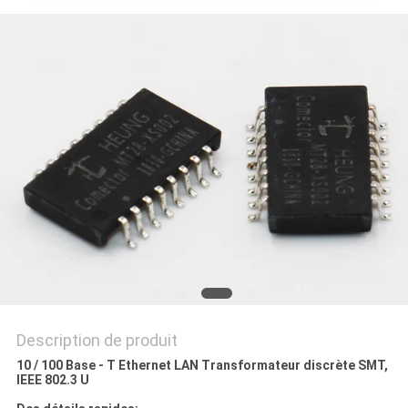
SITE
POLITIQUE
EN
MATIÈRE
DE
PROTECTION
DE
LA
VIE
PRIVÉE
Description de produit
10 / 100 Base - T Ethernet LAN Transformateur discrète SMT,
IEEE 802.3 U