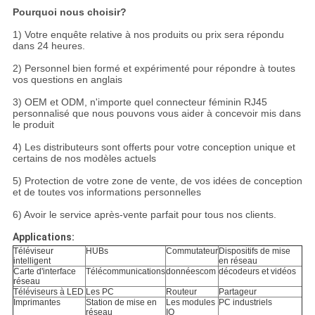
Pourquoi nous choisir?
1) Votre enquête relative à nos produits ou prix sera répondu
dans 24 heures.
2) Personnel bien formé et expérimenté pour répondre à toutes
vos questions en anglais
3) OEM et ODM, n'importe quel connecteur féminin RJ45
personnalisé que nous pouvons vous aider à concevoir mis dans
le produit
4) Les distributeurs sont offerts pour votre conception unique et
certains de nos modèles actuels
5) Protection de votre zone de vente, de vos idées de conception
et de toutes vos informations personnelles
6) Avoir le service après-vente parfait pour tous nos clients.
Applications:
Téléviseur
HUBs
Commutateur
Dispositifs de mise
intelligent
en réseau
Carte d'interface
Télécommunications
donnéescom
décodeurs et vidéos
réseau
Téléviseurs à LED
Les PC
Routeur
Partageur
Imprimantes
Station de mise en
Les modules
PC industriels
réseau
IO