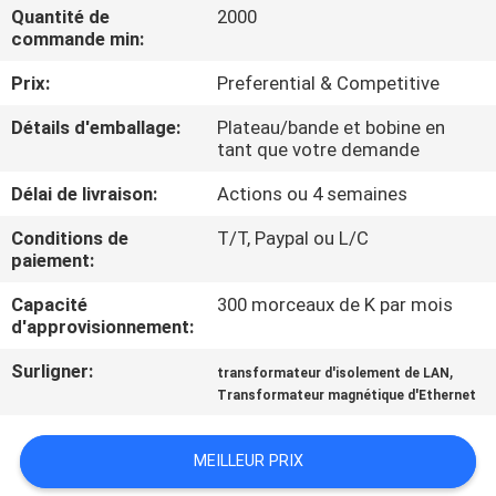
Quantité de
2000
commande min:
CONTRÔLE
Prix:
Preferential & Competitive
DE
QUALITÉ
Détails d'emballage:
Plateau/bande et bobine en
tant que votre demande
CONTACTEZ-
Délai de livraison:
Actions ou 4 semaines
NOUS
Conditions de
T/T, Paypal ou L/C
paiement:
DEMANDEZ
Capacité
300 morceaux de K par mois
d'approvisionnement:
UNE
Surligner:
,
transformateur d'isolement de LAN
CITATION
Transformateur magnétique d'Ethernet
PLAN
MEILLEUR PRIX
DU