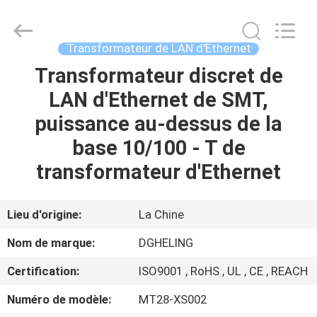
Heling
Electronic
Co.,
Ltd..
All
Transformateur de LAN d'Ethernet
Rights
Reserved.
Developed
Transformateur discret de
MAISON
by
ECER
LAN d'Ethernet de SMT,
PRODUITS
puissance au-dessus de la
base 10/100 - T de
AU
transformateur d'Ethernet
SUJET
DE
Lieu d'origine:
La Chine
NOUS
Nom de marque:
DGHELING
Certification:
ISO9001 , RoHS , UL , CE , REACH
VISITE
Numéro de modèle:
MT28-XS002
D'USINE