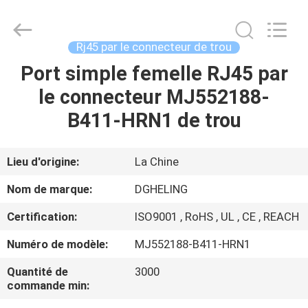
Heling
Electronic
Co.,
Ltd..
All
Rj45 par le connecteur de trou
Rights
Reserved.
Developed
Port simple femelle RJ45 par
MAISON
by
ECER
le connecteur MJ552188-
PRODUITS
B411-HRN1 de trou
AU
Lieu d'origine:
La Chine
SUJET
Nom de marque:
DGHELING
DE
Certification:
ISO9001 , RoHS , UL , CE , REACH
NOUS
Numéro de modèle:
MJ552188-B411-HRN1
VISITE
Quantité de
3000
commande min:
D'USINE