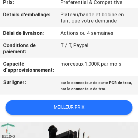
Prix:
Preferential & Competitive
CONTRÔLE
Détails d'emballage:
Plateau/bande et bobine en
tant que votre demande
DE
Délai de livraison:
Actions ou 4 semaines
QUALITÉ
Conditions de
T / T, Paypal
paiement:
CONTACTEZ-
Capacité
morceaux 1,000K par mois
NOUS
d'approvisionnement:
Surligner:
,
par le connecteur de carte PCB de trou
DEMANDEZ
par le connecteur de trou
UNE
CITATION
MEILLEUR PRIX
PLAN
DU