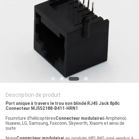
SITE
POLITIQUE
EN
MATIÈRE
DE
PROTECTION
DE
LA
Description de produit
VIE
Port unique à travers le trou non blindé RJ45 Jack 8p8c
Connecteur MJ552188-B411-HRN1
PRIVÉE
Fourniture d'hélicoptères
Connecteur modulaire
à Amphenol,
Huawei, LG, Samsung, Foxconn, Skyworth, Xiaomi et ainsi de
suite.
Notre
Connecteur modulaire
Les produits HELING sont vendus à