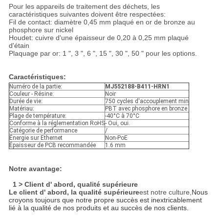
Pour les appareils de traitement des déchets, les
caractéristiques suivantes doivent être respectées:
Fil de contact: diamètre 0,45 mm plaqué en or de bronze au
phosphore sur nickel
Houdet: cuivre d'une épaisseur de 0,20 à 0,25 mm plaqué
d'étain
Plaquage par or: 1 ", 3 ", 6 ", 15 ", 30 ", 50 " pour les options.
Caractéristiques:
Numéro de la partie:
MJ552188-B411-HRN1
Couleur - Résine:
Noir
Durée de vie:
750 cycles d'accouplement min
Matériau:
PBT avec phosphore en bronze
Plage de température:
-40°C à 70°C
Conforme à la réglementation RoHS
- Oui, oui.
Catégorie de performance
/
Énergie sur Ethernet
Non-PoE
Épaisseur de PCB recommandée
1.6 mm
Notre avantage:
1 > Client d' abord, qualité supérieure
Le client d' abord, la qualité supérieure
est notre culture,
Nous
croyons toujours que notre propre succès est inextricablement
lié à la qualité de nos produits et au succès de nos clients.