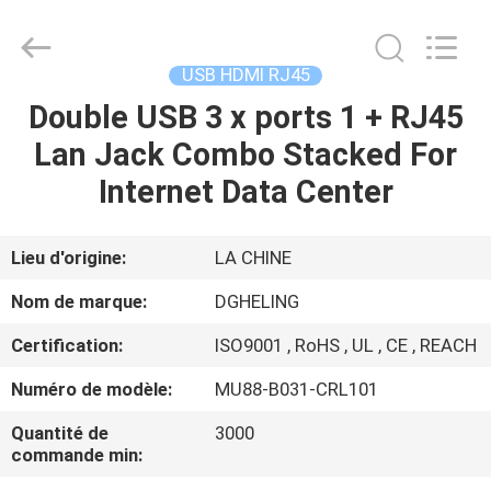
Heling
Electronic
Co.,
Ltd..
All
USB HDMI RJ45
Rights
Reserved.
Double USB 3 x ports 1 + RJ45
MAISON
Developed
by
ECER
Lan Jack Combo Stacked For
PRODUITS
Internet Data Center
AU
Lieu d'origine:
LA CHINE
SUJET
Nom de marque:
DGHELING
DE
Certification:
ISO9001 , RoHS , UL , CE , REACH
NOUS
Numéro de modèle:
MU88-B031-CRL101
VISITE
Quantité de
3000
commande min:
D'USINE