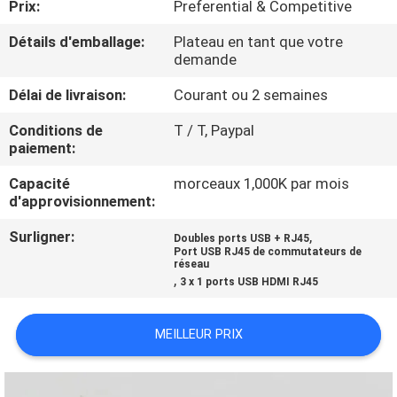
Prix:
Preferential & Competitive
CONTRÔLE
Détails d'emballage:
Plateau en tant que votre
demande
DE
Délai de livraison:
Courant ou 2 semaines
QUALITÉ
Conditions de
T / T, Paypal
paiement:
CONTACTEZ-
Capacité
morceaux 1,000K par mois
NOUS
d'approvisionnement:
Surligner:
,
Doubles ports USB + RJ45
DEMANDEZ
Port USB RJ45 de commutateurs de
réseau
UNE
,
3 x 1 ports USB HDMI RJ45
CITATION
MEILLEUR PRIX
PLAN
DU