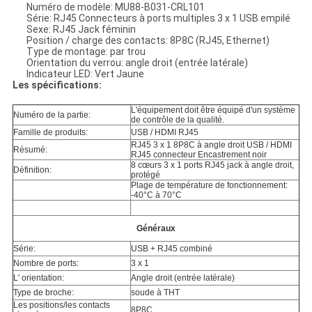
Numéro de modèle: MU88-B031-CRL101
Série: RJ45 Connecteurs à ports multiples 3 x 1 USB empilé
Sexe: RJ45 Jack féminin
Position / charge des contacts: 8P8C (RJ45, Ethernet)
Type de montage: par trou
Orientation du verrou: angle droit (entrée latérale)
Indicateur LED: Vert Jaune
Les spécifications:
L'équipement doit être équipé d'un système
Numéro de la partie:
de contrôle de la qualité.
Famille de produits:
USB / HDMI RJ45
RJ45 3 x 1 8P8C à angle droit USB / HDMI
Résumé:
RJ45 connecteur Encastrement noir
8 cœurs 3 x 1 ports RJ45 jack à angle droit,
Définition:
protégé
Plage de température de fonctionnement:
-40°C à 70°C
Généraux
Série:
USB + RJ45 combiné
Nombre de ports:
3 x 1
L' orientation:
Angle droit (entrée latérale)
Type de broche:
soude à THT
Les positions/les contacts
8P8C