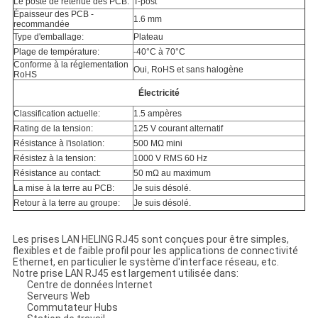
Le poste de retenue des PCB:
T-post
Épaisseur des PCB -
1.6 mm
recommandée
Type d'emballage:
Plateau
Plage de température:
-40°C à 70°C
Conforme à la réglementation
Oui, RoHS et sans halogène
RoHS
Électricité
Classification actuelle:
1.5 ampères
Rating de la tension:
125 V courant alternatif
Résistance à l'isolation:
500 MΩ mini
Résistez à la tension:
1000 V RMS 60 Hz
Résistance au contact:
50 mΩ au maximum
La mise à la terre au PCB:
Je suis désolé.
Retour à la terre au groupe:
Je suis désolé.
Les prises LAN HELING RJ45 sont conçues pour être simples,
flexibles et de faible profil pour les applications de connectivité
Ethernet, en particulier le système d'interface réseau, etc.
Notre prise LAN RJ45 est largement utilisée dans:
Centre de données Internet
Serveurs Web
Commutateur Hubs