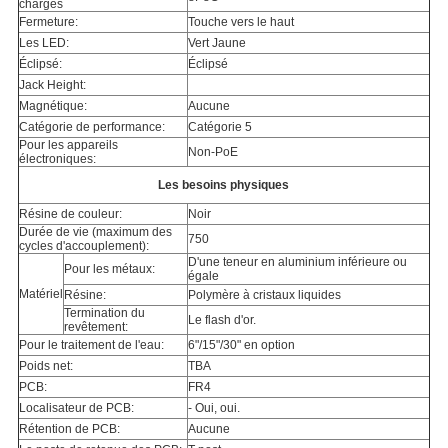
chargés
Fermeture:
Touche vers le haut
Les LED:
Vert Jaune
Éclipsé:
Éclipsé
Jack Height:
Magnétique:
Aucune
Catégorie de performance:
Catégorie 5
Pour les appareils
Non-PoE
électroniques:
Les besoins physiques
Résine de couleur:
Noir
Durée de vie (maximum des
750
cycles d'accouplement):
D'une teneur en aluminium inférieure ou
Pour les métaux:
égale
Matériel
Résine:
Polymère à cristaux liquides
Termination du
Le flash d'or.
revêtement:
Pour le traitement de l'eau:
6"/15"/30" en option
Poids net:
TBA
PCB:
FR4
Localisateur de PCB:
- Oui, oui.
Rétention de PCB:
Aucune