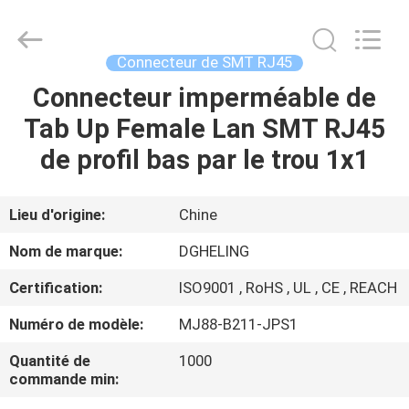
Electronic
Co.,
Ltd..
All
Rights
Connecteur de SMT RJ45
Reserved.
Developed
Connecteur imperméable de
MAISON
by
ECER
Tab Up Female Lan SMT RJ45
PRODUITS
de profil bas par le trou 1x1
AU
Lieu d'origine:
Chine
SUJET
Nom de marque:
DGHELING
DE
Certification:
ISO9001 , RoHS , UL , CE , REACH
NOUS
Numéro de modèle:
MJ88-B211-JPS1
VISITE
Quantité de
1000
commande min:
D'USINE