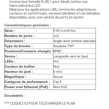
Connecteur femelle RJ45 1 port, blindé, boîtier noir
Sans indicateur LED
Idéal pour les applications LAN, comme les adaptateurs,
routeurs et switch hubs, versions blindées et non blindées
disponibles, avec une variété de ports en option
Caractéristiques générales :
Série :
RJ45 à profil bas
Nombre de ports :
1x1
Orientation :
Angle droit (entrée latérale)
Type de broche :
Soudure THT
Positions/Contacts chargés :
8P8C
Verrou :
Languette vers le haut
LEDs :
Non
Couleur du boîtier
Noir
Hauteur du jack :
6 mm
Magnétique :
Aucun
Catégorie de performance :
Cat 5
Power over Ethernet (PoE) :
Non-PoE
Documents :
*** CLIQUEZ ICI POUR TÉLÉCHARGER LE PLAN