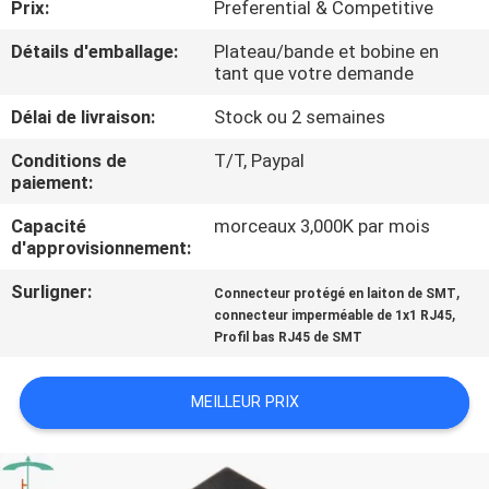
Prix:
Preferential & Competitive
CONTRÔLE
Détails d'emballage:
Plateau/bande et bobine en
tant que votre demande
DE
Délai de livraison:
Stock ou 2 semaines
QUALITÉ
Conditions de
T/T, Paypal
paiement:
CONTACTEZ-
Capacité
morceaux 3,000K par mois
NOUS
d'approvisionnement:
Surligner:
,
Connecteur protégé en laiton de SMT
DEMANDEZ
,
connecteur imperméable de 1x1 RJ45
UNE
Profil bas RJ45 de SMT
CITATION
MEILLEUR PRIX
PLAN
DU