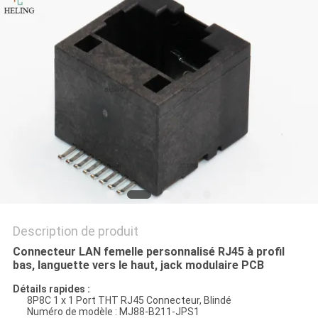
SITE
POLITIQUE
EN
MATIÈRE
DE
PROTECTION
DE
LA
Description de produit
VIE
Connecteur LAN femelle personnalisé RJ45 à profil
PRIVÉE
bas, languette vers le haut, jack modulaire PCB
Détails rapides :
8P8C 1 x 1 Port THT RJ45 Connecteur, Blindé
Numéro de modèle : MJ88-B211-JPS1