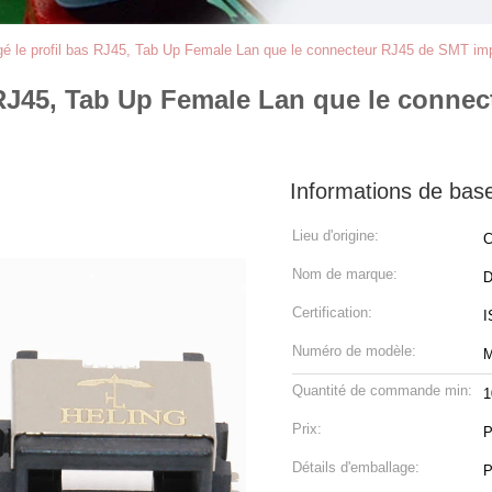
égé le profil bas RJ45, Tab Up Female Lan que le connecteur RJ45 de SMT im
as RJ45, Tab Up Female Lan que le conne
Informations de bas
Lieu d'origine:
C
Nom de marque:
Certification:
I
Numéro de modèle:
M
Quantité de commande min:
1
Prix:
P
Détails d'emballage:
P