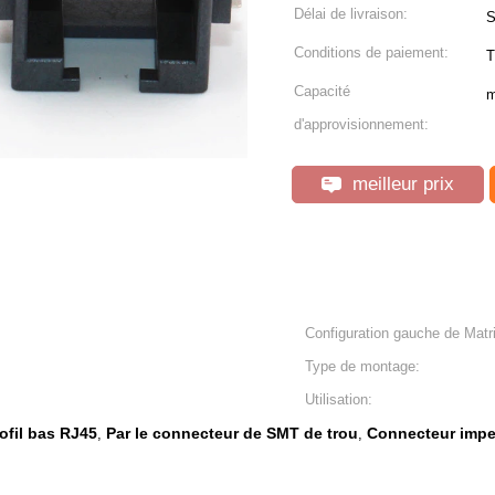
Délai de livraison:
S
Conditions de paiement:
T
Capacité
m
d'approvisionnement:
meilleur prix
Configuration gauche de Matr
Type de montage:
Utilisation:
rofil bas RJ45
Par le connecteur de SMT de trou
Connecteur imp
,
,