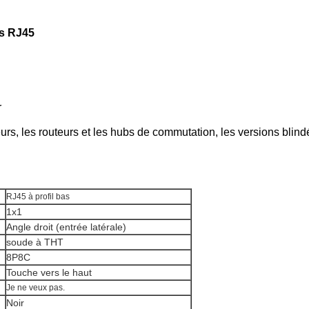
as RJ45
r
rs, les routeurs et les hubs de commutation, les versions blind
RJ45 à profil bas
1x1
Angle droit (entrée latérale)
soude à THT
8P8C
Touche vers le haut
Je ne veux pas.
Noir