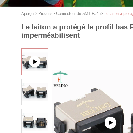
Aperçu
>
Produits
>
Connecteur de SMT RJ45
>
Le laiton a prot
Le laiton a protégé le profil b
imperméabilisent