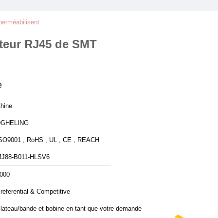
perméabilisent
cteur RJ45 de SMT
e
hine
DGHELING
SO9001 , RoHS , UL , CE , REACH
J88-B011-HLSV6
000
referential & Competitive
lateau/bande et bobine en tant que votre demande