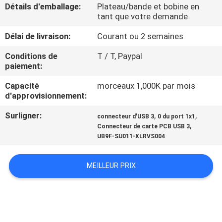
Détails d'emballage:
Plateau/bande et bobine en
tant que votre demande
CONTRÔLE
Délai de livraison:
Courant ou 2 semaines
DE
QUALITÉ
Conditions de
T / T, Paypal
paiement:
Capacité
morceaux 1,000K par mois
CONTACTEZ-
d'approvisionnement:
NOUS
Surligner:
,
,
connecteur d'USB 3
0 du port 1x1
,
Connecteur de carte PCB USB 3
DEMANDEZ
UB9F-SU011-XLRVS004
UNE
MEILLEUR PRIX
CITATION
PLAN
DU