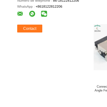
Numéro de téléphone :
86-18122812206
WhatsApp :
+8618122812206
Contact
Connect
Angle Fe