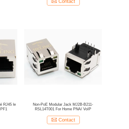
Contact
gé RJ45 le
Non-PoE Modular Jack MJ2B-B211-
BPF1
RSL14T001 For Home PNA/ VoIP
Contact