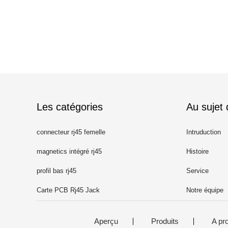
Les catégories
Au sujet
connecteur rj45 femelle
Intruduction
magnetics intégré rj45
Histoire
profil bas rj45
Service
Carte PCB Rj45 Jack
Notre équipe
Aperçu
Produits
A pr