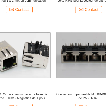
e trou 1 x 2 met en communication
ports RJ45 pour la couleur de gri
de réseau
Contact
Contact
J45 Jack féminin avec la base de
Connecteur imperméable MJ58B-B
de 1000M - Magnetics de T pour
de PA66 RJ45
daptateur/commutateurs de LAN