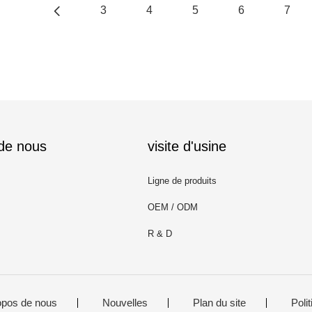
3
4
5
6
7
 de nous
visite d'usine
Ligne de produits
OEM / ODM
R & D
opos de nous
Nouvelles
Plan du site
Polit