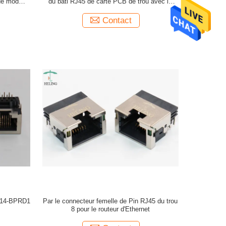
s de modem
du bâti RJ45 de carte PCB de trou avec le
doigt de LED/IEM tabulent vers le bas
Contact
014-BPRD1
Par le connecteur femelle de Pin RJ45 du trou
8 pour le routeur d'Ethernet