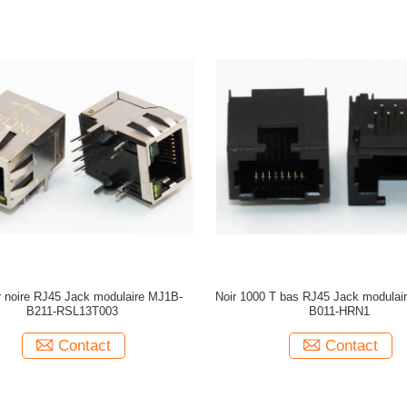
r noire RJ45 Jack modulaire MJ1B-
Noir 1000 T bas RJ45 Jack modulai
B211-RSL13T003
B011-HRN1
Contact
Contact