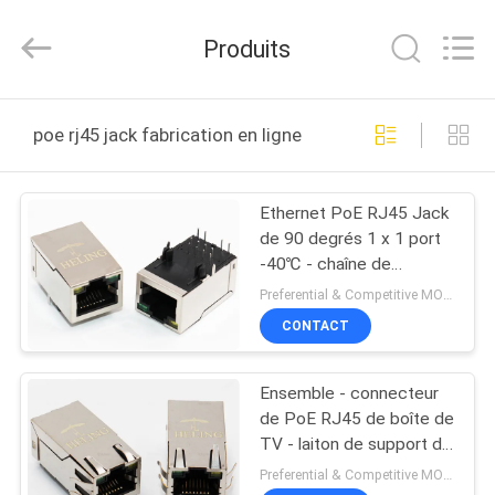
Heling
Electronic
Co.,
Produits
Ltd..
All
Rights
Reserved.
MAISON
Developed
by
poe rj45 jack fabrication en ligne
ECER
PRODUITS
Ethernet PoE RJ45 Jack
de 90 degrés 1 x 1 port
AU
-40℃ - chaîne de
SUJET
température de
Preferential & Competitive MOQ:1000
fonctionnement 70℃
DE
CONTACT
NOUS
Ensemble - connecteur
de PoE RJ45 de boîte de
VISITE
TV - laiton de support de
trou protégé avec des
D'USINE
Preferential & Competitive MOQ:3000