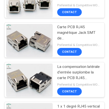
diviseurs avec terminal
Preferential & Competitive MOQ:2000
SITE
de placage à l'or de 50
CONTACT
U »
POLITIQUE
Carte PCB RJ45
EN
magnétique Jack SMT
MATIÈRE
de
compensation/surplombs
Preferential & Competitive MOQ:3000
DE
avec l'entrée de côté de
CONTACT
PROTECTION
doigt d'IEM
DE
La compensation latérale
LA
d'entrée surplombe la
carte PCB RJ45
VIE
magnétique Jack With
Preferential & Competitive MOQ:3000
PRIVÉE
EMI Finger
CONTACT
1 x 1 degré RJ45 vertical