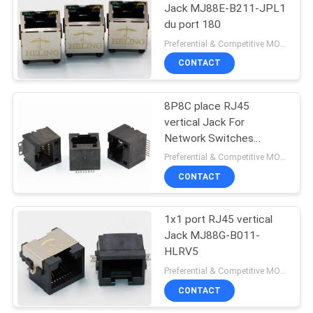
Jack MJ88E-B211-JPL1
du port 180
Preferential & Competitive MOQ:1000
CONTACT
8P8C place RJ45
vertical Jack For
Network Switches
MJ88-B211-JPS1
Preferential & Competitive MOQ:1000
CONTACT
1x1 port RJ45 vertical
Jack MJ88G-B011-
HLRV5
Preferential & Competitive MOQ:1000
CONTACT