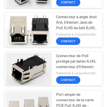
étiquettes d'IEM
CONTACT
CONTRÔLE
Connecteur à angle droit
DE
R/A, Ethernet Jack de
QUALITÉ
PoE RJ45 du bâti RJ45
de carte PCB pour des
Preferential & Competitive MOQ:2000
NIC
CONTACTEZ-
CONTACT
NOUS
Connecteur de PoE
protégé par laiton RJ45,
DEMANDEZ
connecteur d'Ethernet
de 8 bornes pour la
UNE
Preferential & Competitive MOQ:2000
caméra d'IP
CONTACT
CITATION
Port simple de
PLAN
connecteur de la carte
DU
PCB PoE RJ45 de