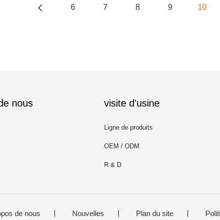
6
7
8
9
10
 de nous
visite d'usine
Ligne de produits
OEM / ODM
R & D
opos de nous
Nouvelles
Plan du site
Polit