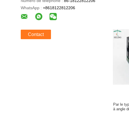
Numéro de téléphone :
86-18122812206
WhatsApp :
+8618122812206
Contact
Par le ty
à angle d
aux be