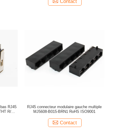
Contact
l bas RJ45
RJ45 connecteur modulaire gauche multiple
 THT R/90
MJ5608-B015-BRN1 RoHS ISO9001
Contact