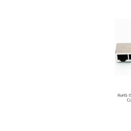
RoHS IS
C