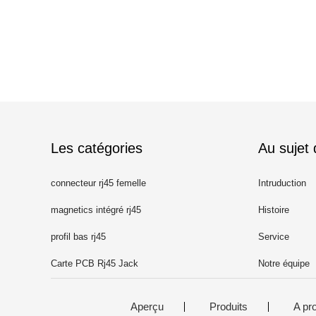
Les catégories
Au sujet
connecteur rj45 femelle
Intruduction
magnetics intégré rj45
Histoire
profil bas rj45
Service
Carte PCB Rj45 Jack
Notre équipe
Aperçu
Produits
A pr