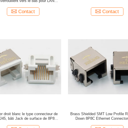
errouillent vers le bas pour LAN
Ethernet
Contact
Contact
r droit blanc le type connecteur de
Brass Shielded SMT Low Profile R
45, bâti Jack de surface de 8P8C
Down 8P8C Ethernet Connecto
RJ45