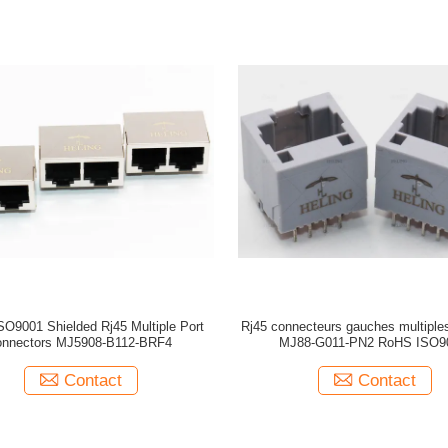
O9001 Shielded Rj45 Multiple Port
Rj45 connecteurs gauches multiple
onnectors MJ5908-B112-BRF4
MJ88-G011-PN2 RoHS ISO9
Contact
Contact