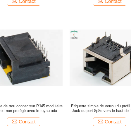
Contact
Contact
pe de trou connecteur RJ45 modulaire
Étiquette simple de verrou du profi
roit non protégé avec le tuyau adapté
Jack du port 8p8c vers le haut de
soins du client d'indicateur de LED
degrés
Contact
Contact