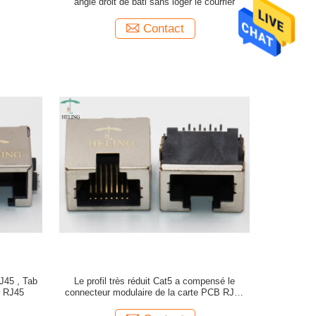
angle droit de bâti sans loger le courrier
Contact
J45 , Tab
Le profil très réduit Cat5 a compensé le
r RJ45
connecteur modulaire de la carte PCB RJ45
par le support de trou