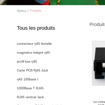
Aperçu
>
Produits
Produit
Tous les produits
connecteur rj45 femelle
magnetics intégré rj45
profil bas rj45
Carte PCB Rj45 Jack
rj45 100base t
1000Base T RJ45
RJ45 vertical Jack
Le conne