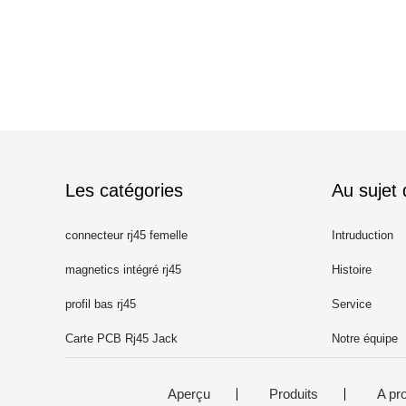
Les catégories
Au sujet
connecteur rj45 femelle
Intruduction
magnetics intégré rj45
Histoire
profil bas rj45
Service
Carte PCB Rj45 Jack
Notre équipe
Aperçu
Produits
A pr