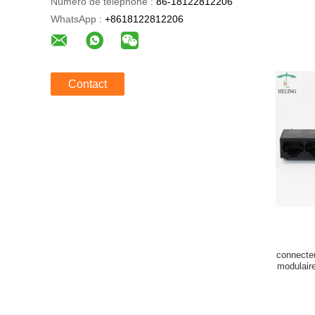
Numéro de téléphone :
86-18122812206
WhatsApp :
+8618122812206
Contact
connecte
modulaire