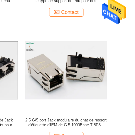
réseau
le type de support de trou pour des
commutateurs de hub d'Ethernet
Contact
de Jack
2,5 G/5 port Jack modulaire du chat de ressort
ts pour le
d'étiquette d'IEM de G 5 1000Base T 8P8C
1x1 un