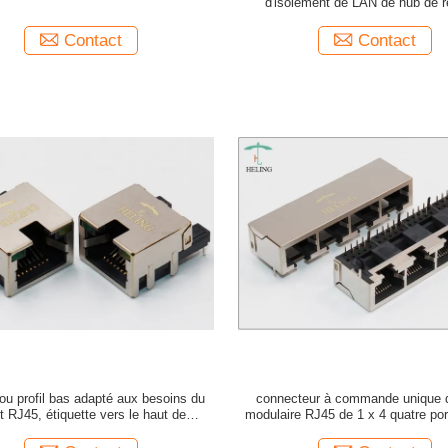
d'isolement de LAN de hub de 
conforme
Contact
Contact
rou profil bas adapté aux besoins du
connecteur à commande unique 
nt RJ45, étiquette vers le haut de
modulaire RJ45 de 1 x 4 quatre por
connecteur femelle de LAN
répétiteur de réseau