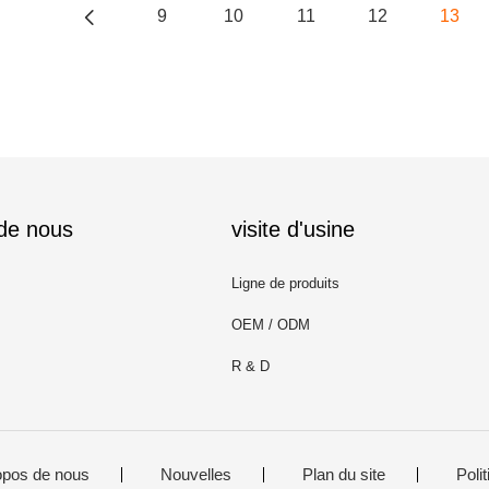
9
10
11
12
13
 de nous
visite d'usine
Ligne de produits
OEM / ODM
R & D
opos de nous
Nouvelles
Plan du site
Polit