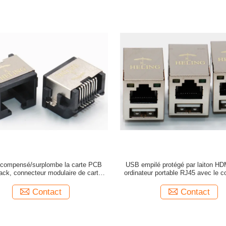
compensé/surplombe la carte PCB
USB empilé protégé par laiton HD
ck, connecteur modulaire de carte
ordinateur portable RJ45 avec le c
PCB du réseau RJ45
d'USB
Contact
Contact