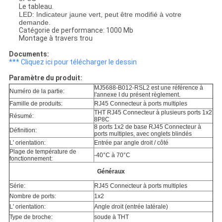
Le tableau.
LED: Indicateur jaune vert, peut être modifié à votre
demande.
Catégorie de performance: 1000 Mb
Montage à travers trou
Documents:
*** Cliquez ici pour télécharger le dessin
Paramètre du produit:
MJ5688-B012-RSL2 est une référence à
Numéro de la partie:
l'annexe I du présent règlement.
Famille de produits:
RJ45 Connecteur à ports multiples
THT RJ45 Connecteur à plusieurs ports 1x2
Résumé:
8P8C
8 ports 1x2 de base RJ45 Connecteur à
Définition:
ports multiples, avec onglets blindés
L' orientation:
Entrée par angle droit / côté
Plage de température de
-40°C à 70°C
fonctionnement:
Généraux
Série:
RJ45 Connecteur à ports multiples
Nombre de ports:
1x2
L' orientation:
Angle droit (entrée latérale)
Type de broche:
soude à THT