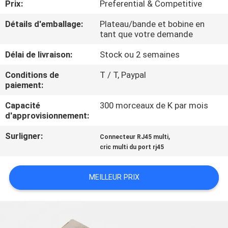
Prix:
Preferential & Competitive
CONTRÔLE
Détails d'emballage:
Plateau/bande et bobine en
tant que votre demande
DE
Délai de livraison:
Stock ou 2 semaines
QUALITÉ
Conditions de
T / T, Paypal
paiement:
CONTACTEZ-
Capacité
300 morceaux de K par mois
NOUS
d'approvisionnement:
Surligner:
,
Connecteur RJ45 multi
DEMANDEZ
cric multi du port rj45
UNE
CITATION
MEILLEUR PRIX
PLAN
DU