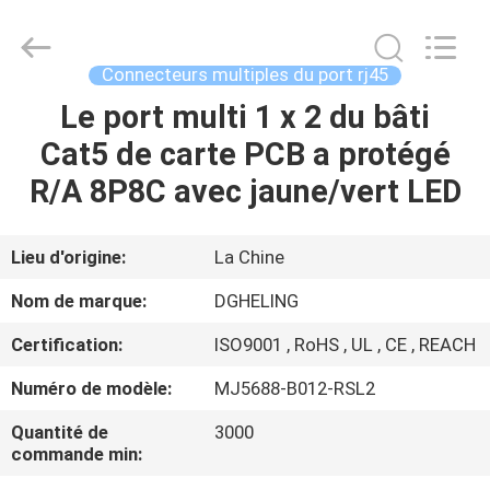
Heling
Electronic
Co.,
Ltd..
All
Connecteurs multiples du port rj45
Rights
Reserved.
Le port multi 1 x 2 du bâti
MAISON
Developed
by
ECER
Cat5 de carte PCB a protégé
PRODUITS
R/A 8P8C avec jaune/vert LED
AU
Lieu d'origine:
La Chine
SUJET
Nom de marque:
DGHELING
DE
Certification:
ISO9001 , RoHS , UL , CE , REACH
NOUS
Numéro de modèle:
MJ5688-B012-RSL2
VISITE
Quantité de
3000
commande min:
D'USINE