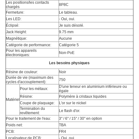
Les positions/les contacts
8P8C
chargés
Fermeture:
Le tableau.
Les LED:
- Oui, oui.
Éclipsé:
Je suis désolé.
Jack Height:
9.75 mm
Magnétique:
Aucune
Catégorie de performance:
Catégorie 5
Pour les appareils
Non-PoE
électroniques:
Les besoins physiques
Résine de couleur:
Noir
Durée de vie (maximum des
750
cycles d'accouplement):
D'une teneur en aluminium inférieure ou
Pour les métaux:
égale
Résine:
Polymère à cristaux liquides
Matériel
Coupe de plaquage:
L'or sur le nickel
Termination du
Le flash d'or.
revêtement:
Pour le traitement de l'eau:
3" / 6" / 15" / 30" en option
Poids net:
TBA
PCB:
FR4
Localisateur de PCB:
- Oui, oui.