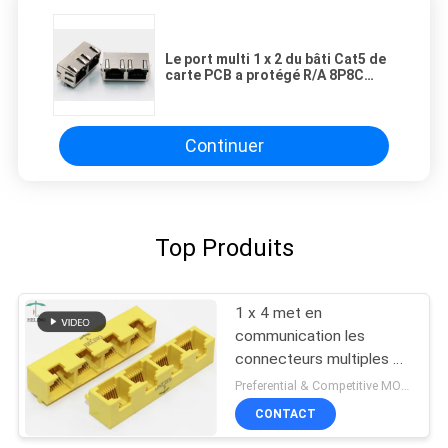
Le port multi 1 x 2 du bâti Cat5 de
carte PCB a protégé R/A 8P8C
avec jaune/vert LED
Continuer
Top Produits
1 x 4 met en
communication les
connecteurs multiples de
port de l'EE Rj45/port à
Preferential & Competitive MOQ:2000
angle droit de LAN du
CONTACT
plug and play RJ45