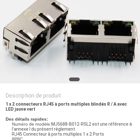
SITE
POLITIQUE
EN
MATIÈRE
DE
PROTECTION
DE
LA
Description de produit
VIE
1 x 2 connecteurs RJ45 à ports multiples blindés R / A avec
LED jaune vert
PRIVÉE
Des détails rapides:
Numéro de modèle:
MJ5688-B012-RSL2 est une référence à
l'annexe I du présent règlement.
RJ45 Connecteur à ports multiples 1 x 2 Ports
8P8C