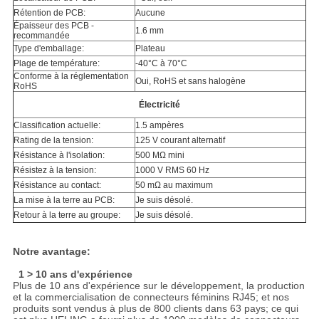
Rétention de PCB:
Aucune
Épaisseur des PCB -
1.6 mm
recommandée
Type d'emballage:
Plateau
Plage de température:
-40°C à 70°C
Conforme à la réglementation
Oui, RoHS et sans halogène
RoHS
Électricité
Classification actuelle:
1.5 ampères
Rating de la tension:
125 V courant alternatif
Résistance à l'isolation:
500 MΩ mini
Résistez à la tension:
1000 V RMS 60 Hz
Résistance au contact:
50 mΩ au maximum
La mise à la terre au PCB:
Je suis désolé.
Retour à la terre au groupe:
Je suis désolé.
Notre avantage:
1 > 10 ans d'expérience
Plus de 10 ans d'expérience sur le développement, la production
et la commercialisation de connecteurs féminins RJ45; et nos
produits sont vendus à plus de 800 clients dans 63 pays; ce qui