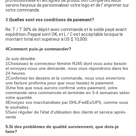
professionnelle et les lignes de production complètes.Nous
serons heureux de personnaliser votre logo et de l' imprimer sur
votre commande.
3.
Quelles sont vos conditions de paiement?
Re: T / T 30% de dépôt avec commande et le solde payé avant
expédition; Paypal sont OK, et L / C est acceptable lorsque le
montant total est supérieur à US $ 10,000.
4Comment puis-je commander?
Je suis désolée.
1Choisissez le connecteur féminin RJ45 dont vous avez besoin
et envoyez-nous une demande, nous vous répondrons dans les
24 heures.
2Confirmez les dessins et la commande, nous vous enverrons
une facture proforma pour que vous fassiez le paiement.
3Une fois que nous aurons confirmé votre paiement, votre
commande sera commencée et terminée en 3-4 semaines selon
votre quantité.
4Envoyez vos marchandises par DHL/FedEx/UPS, comme vous
le souhaitez.
5Suivi régulier de l'état d'utilisation des clients et service après-
vente
5.
Si des problèmes de qualité surviennent, que dois-je
faire?