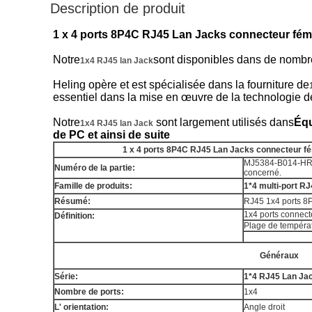
Description de produit
1 x 4 ports 8P4C RJ45 Lan Jacks connecteur fé
Notre
sont disponibles dans de nombreu
1x4 RJ45 lan Jack
Heling opère et est spécialisée dans la fourniture de
essentiel dans la mise en œuvre de la technologie de
Notre
sont largement utilisés dans
Équ
1x4 RJ45 lan Jack
de PC
et ainsi de suite
1 x 4 ports 8P4C RJ45 Lan Jacks connecteur f
MJ5384-B014-HRN1
Numéro de la partie:
concerné.
Famille de produits:
1*4 multi-port R
Résumé:
RJ45 1x4 ports 8
1x4 ports connect
Définition:
Plage de tempéra
Généraux
Série:
1*4 RJ45 Lan Ja
Nombre de ports:
1x4
L' orientation:
Angle droit