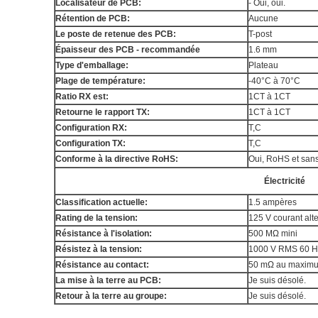
Localisateur de PCB:
- Oui, oui.
Rétention de PCB:
Aucune
Le poste de retenue des PCB:
T-post
Épaisseur des PCB - recommandée
1.6 mm
Type d'emballage:
Plateau
Plage de température:
-40°C à 70°C
Ratio RX est:
1CT à 1CT
Retourne le rapport TX:
1CT à 1CT
Configuration RX:
T,C
Configuration TX:
T,C
Conforme à la directive RoHS:
Oui, RoHS et san
Électricité
Classification actuelle:
1.5 ampères
Rating de la tension:
125 V courant alte
Résistance à l'isolation:
500 MΩ mini
Résistez à la tension:
1000 V RMS 60 H
Résistance au contact:
50 mΩ au maxim
La mise à la terre au PCB:
Je suis désolé.
Retour à la terre au groupe:
Je suis désolé.