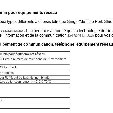
minin pour équipements réseau
x types différents à choisir, tels que Single/Multiple Port, S
L'expérience a montré que la technologie de l'inf
1x4 RJ45 lan Jack
 l'information et de la communication.
pour vos 
1x4 RJ45 lan Jack
ipement de communication, téléphone, équipement réseau,
éminin pour équipements réseau
 est le numéro de téléphone de l'État membre
J45 Lan Jack
P4C prises
eur RJ45, entrée latérale, non blindé
ture de fonctionnement: -40°C à 70°C
ck