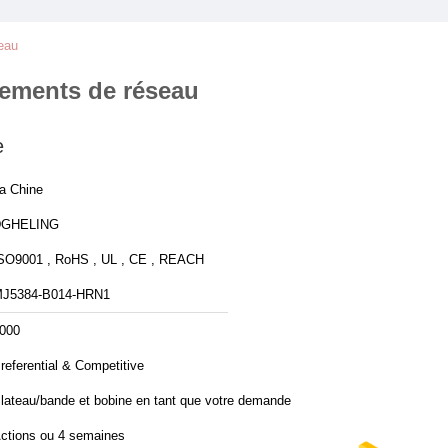
eau
pements de réseau
e
a Chine
DGHELING
SO9001 , RoHS , UL , CE , REACH
J5384-B014-HRN1
000
referential & Competitive
lateau/bande et bobine en tant que votre demande
ctions ou 4 semaines