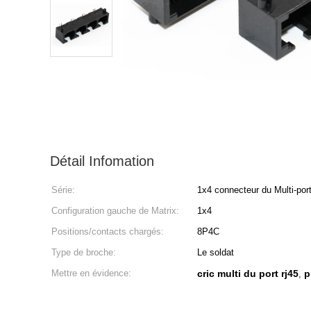
Détail Infomation
Série:
1x4 connecteur du Multi-por
Configuration gauche de Matrix:
1x4
Positions/contacts chargés:
8P4C
Type de broche:
Le soldat
Mettre en évidence:
cric multi du port rj45
p
,