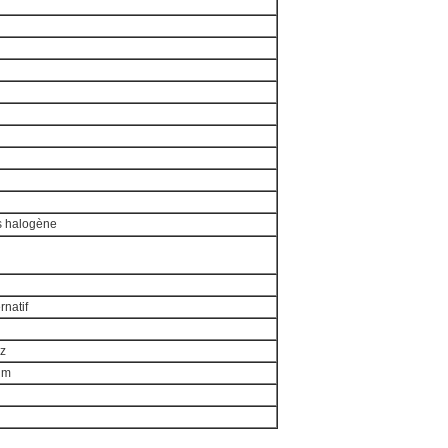
s halogène
rnatif
z
um