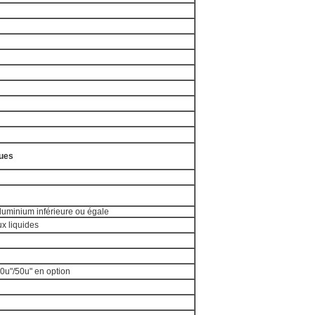
ues
luminium inférieure ou égale
ux liquides
30u"/50u" en option