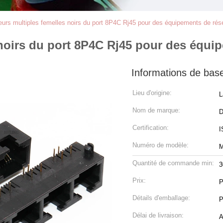
urs multiples femelles noirs du port 8P4C Rj45 pour des équipements de rés
noirs du port 8P4C Rj45 pour des équi
Informations de bas
Lieu d'origine:
L
Nom de marque:
Certification:
I
Numéro de modèle:
M
Quantité de commande min:
3
Prix:
P
Détails d'emballage:
P
Délai de livraison:
A