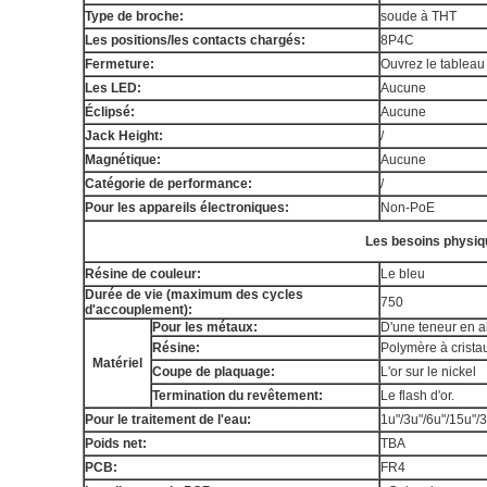
Type de broche:
soude à THT
Les positions/les contacts chargés:
8P4C
Fermeture:
Ouvrez le tableau
Les LED:
Aucune
Éclipsé:
Aucune
Jack Height:
/
Magnétique:
Aucune
Catégorie de performance:
/
Pour les appareils électroniques:
Non-PoE
Les besoins physiq
Résine de couleur:
Le bleu
Durée de vie (maximum des cycles
750
d'accouplement):
Pour les métaux:
D'une teneur en a
Résine:
Polymère à crista
Matériel
Coupe de plaquage:
L'or sur le nickel
Termination du revêtement:
Le flash d'or.
Pour le traitement de l'eau:
1u"/3u"/6u"/15u"/
Poids net:
TBA
PCB:
FR4