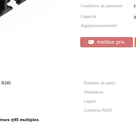
Conditions de paiement:
T
Capacité
3
d'approvisionnement:
meilleur prix
t RJ45
Nombres de ports:
Orientation:
Loquet:
Conforme RoHS:
rises rj45 multiples