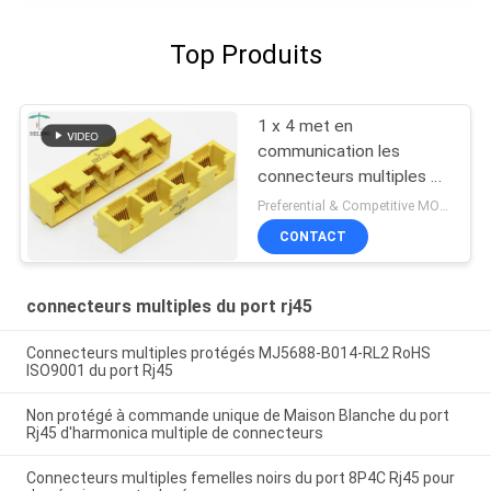
Top Produits
1 x 4 met en
communication les
connecteurs multiples de
port de l'EE Rj45/port à
Preferential & Competitive MOQ:2000
angle droit de LAN du
CONTACT
plug and play RJ45
Bticino
connecteurs multiples du port rj45
Connecteurs multiples protégés MJ5688-B014-RL2 RoHS
ISO9001 du port Rj45
Non protégé à commande unique de Maison Blanche du port
Rj45 d'harmonica multiple de connecteurs
Connecteurs multiples femelles noirs du port 8P4C Rj45 pour