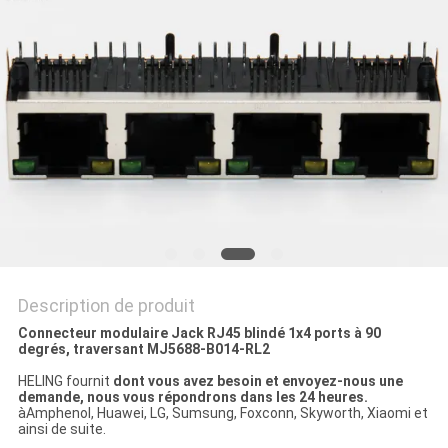
SITE
POLITIQUE
EN
MATIÈRE
DE
PROTECTION
DE
LA
Description de produit
VIE
Connecteur modulaire Jack RJ45 blindé 1x4 ports à 90
degrés, traversant MJ5688-B014-RL2
PRIVÉE
HELING fournit
dont vous avez besoin et envoyez-nous une
demande, nous vous répondrons dans les 24 heures.
àAmphenol, Huawei, LG, Sumsung, Foxconn, Skyworth, Xiaomi et
ainsi de suite.