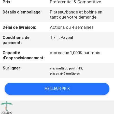
Prix:
Preferential & Competitive
CONTRÔLE
Détails d'emballage:
Plateau/bande et bobine en
tant que votre demande
DE
Délai de livraison:
Actions ou 4 semaines
QUALITÉ
Conditions de
T / T, Paypal
paiement:
CONTACTEZ-
Capacité
morceaux 1,000K par mois
NOUS
d'approvisionnement:
Surligner:
,
cric multi du port rj45
DEMANDEZ
prises rj45 multiples
UNE
CITATION
MEILLEUR PRIX
PLAN
DU