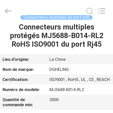
Electronic
Co.,
Ltd..
All
Rights
Connecteurs multiples du port rj45
Reserved.
Developed
Connecteurs multiples
MAISON
by
ECER
protégés MJ5688-B014-RL2
PRODUITS
RoHS ISO9001 du port Rj45
AU
Lieu d'origine:
La Chine
SUJET
Nom de marque:
DGHELING
DE
Certification:
ISO9001 , RoHS , UL , CE , REACH
NOUS
Numéro de modèle:
MJ5688-B014-RL2
VISITE
Quantité de
3000
commande min:
D'USINE