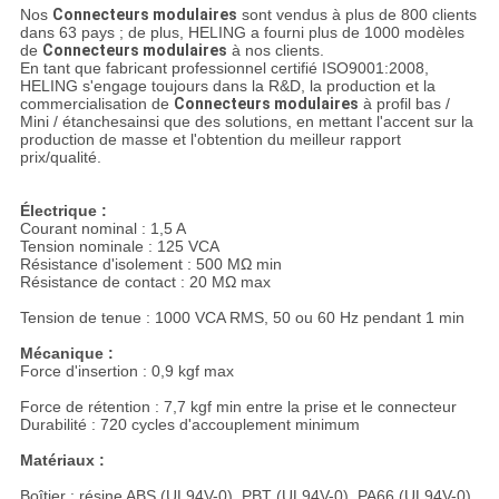
Nos
Connecteurs modulaires
sont vendus à plus de 800 clients
dans 63 pays ; de plus, HELING a fourni plus de 1000 modèles
de
Connecteurs modulaires
à nos clients.
En tant que fabricant professionnel certifié ISO9001:2008,
HELING s'engage toujours dans la R&D, la production et la
commercialisation de
Connecteurs modulaires
à profil bas /
Mini / étanchesainsi que des solutions, en mettant l'accent sur la
production de masse et l'obtention du meilleur rapport
prix/qualité.
Électrique :
Courant nominal : 1,5 A
Tension nominale : 125 VCA
Résistance d'isolement : 500 MΩ min
Résistance de contact : 20 MΩ max
Tension de tenue : 1000 VCA RMS, 50 ou 60 Hz pendant 1 min
Mécanique :
Force d'insertion : 0,9 kgf max
Force de rétention : 7,7 kgf min entre la prise et le connecteur
Durabilité : 720 cycles d'accouplement minimum
Matériaux :
Boîtier : résine ABS (UL94V-0), PBT (UL94V-0), PA66 (UL94V-0)