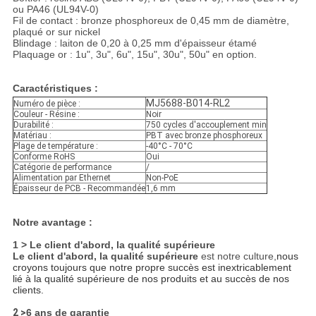
ou PA46 (UL94V-0)
Fil de contact : bronze phosphoreux de 0,45 mm de diamètre,
plaqué or sur nickel
Blindage : laiton de 0,20 à 0,25 mm d'épaisseur étamé
Plaquage or : 1u", 3u", 6u", 15u", 30u", 50u" en option.
Caractéristiques :
MJ5688-B014-RL2
Numéro de pièce :
Couleur - Résine :
Noir
Durabilité :
750 cycles d'accouplement min
Matériau :
PBT avec bronze phosphoreux
Plage de température :
-40°C - 70°C
Conforme RoHS
Oui
Catégorie de performance
/
Alimentation par Ethernet
Non-PoE
Épaisseur de PCB - Recommandée
1,6 mm
Notre avantage :
1 > Le client d'abord, la qualité supérieure
Le client d'abord, la qualité supérieure
est notre culture,
nous
croyons toujours que notre propre succès est inextricablement
lié à la qualité supérieure de nos produits et au succès de nos
clients.
2 >
6 ans de garantie