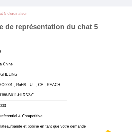
t 5 d'ordinateur
e de représentation du chat 5
e
a Chine
DGHELING
SO9001 , RoHS , UL , CE , REACH
J88-B011-HLRS2-C
000
referential & Competitive
lateau/bande et bobine en tant que votre demande