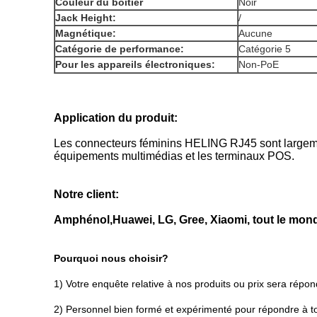
Couleur du boîtier
Noir
Jack Height:
/
Magnétique:
Aucune
Catégorie de performance:
Catégorie 5
Pour les appareils électroniques:
Non-PoE
Application du produit:
Les connecteurs féminins HELING RJ45 sont largement
équipements multimédias et les terminaux POS.
Notre client:
Amphénol,
Huawei, LG, Gree, Xiaomi, tout le monde
Pourquoi nous choisir?
1) Votre enquête relative à nos produits ou prix sera répo
2) Personnel bien formé et expérimenté pour répondre à t