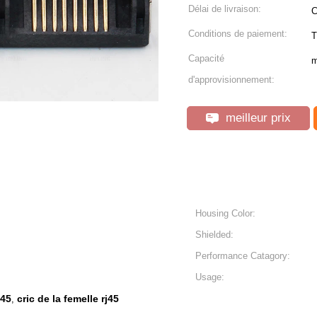
Délai de livraison:
C
Conditions de paiement:
T
Capacité
m
d'approvisionnement:
meilleur prix
Housing Color:
Shielded:
Performance Catagory:
Usage:
j45
cric de la femelle rj45
,