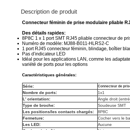
Description de produit
Connecteur féminin de prise modulaire pliable RJ
Des détails rapides:
8P8C 1 x 1 port SMT RJ45 pliable connecteur de pri
Numéro de modèle: MJ88-B011-HLRS2-C
1 port RJ45 connecteur féminin, blindage, boîtier bla
Pas d'indicateur LED
Idéal pour les applications LAN, comme les adaptateu
variété de ports pour les options
Caractéristiques générales:
Série:
Connecteur de pris
Nombre de ports:
1x1
L' orientation:
Angle droit (entré
Type de broche:
Soudeuse SMT
Les positions/les contacts chargés:
8P8C
Fermeture:
Cocher vers le b
Les LED:
Aucune