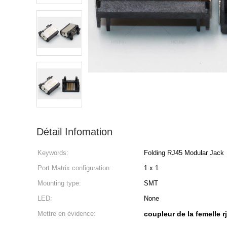
Détail Infomation
Keywords:
Folding RJ45 Modular Jack
Port Matrix configuration:
1 x 1
Mounting type:
SMT
LED:
None
Mettre en évidence:
coupleur de la femelle r