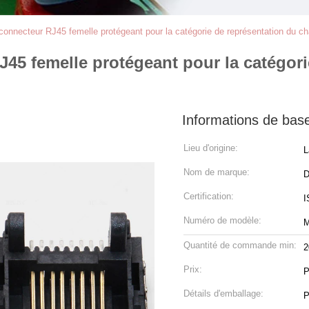
 connecteur RJ45 femelle protégeant pour la catégorie de représentation du cha
J45 femelle protégeant pour la catégori
Informations de bas
Lieu d'origine:
L
Nom de marque:
Certification:
I
Numéro de modèle:
M
Quantité de commande min:
2
Prix:
P
Détails d'emballage:
P