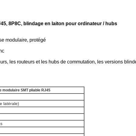
45, 8P8C, blindage en laiton pour ordinateur / hubs
se modulaire, protégé
nc
rs, les routeurs et les hubs de commutation, les versions blind
e modulaire SMT pliable RJ45
e latérale)
as