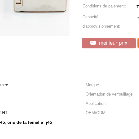
Conditions de paiement:
T
Capacité
m
d'approvisionnement:
meilleur prix
laire
Marque:
Orientation de verrouillage:
Application:
/TNT
OEM/ODM:
j45
cric de la femelle rj45
,