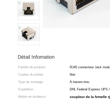
Détail Infomation
Famille de produits:
RJ45 connecteur Jack modu
Couleur du boîtier:
Noir
Type de montage:
À travers-trou
Expédition:
DHL Federal Express UPS 
Mettre en évidence:
coupleur de la femelle r