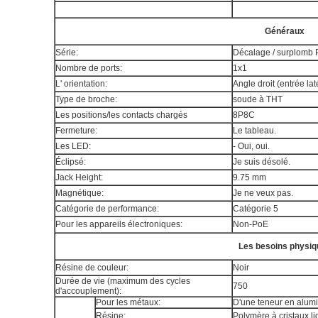
Généraux
Série:
Décalage / surplomb
Nombre de ports:
1x1
L' orientation:
Angle droit (entrée lat
Type de broche:
soude à THT
Les positions/les contacts chargés
8P8C
Fermeture:
Le tableau.
Les LED:
- Oui, oui.
Éclipsé:
Je suis désolé.
Jack Height:
9.75 mm
Magnétique:
Je ne veux pas.
Catégorie de performance:
Catégorie 5
Pour les appareils électroniques:
Non-PoE
Les besoins physiq
Résine de couleur:
Noir
Durée de vie (maximum des cycles
750
d'accouplement):
Pour les métaux:
D'une teneur en alumi
Résine:
Polymère à cristaux l