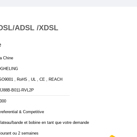
r DSL/ADSL /XDSL
e
a Chine
DGHELING
SO9001 , RoHS , UL , CE , REACH
J88B-B011-RVL2P
000
referential & Competitive
lateau/bande et bobine en tant que votre demande
ourant ou 2 semaines