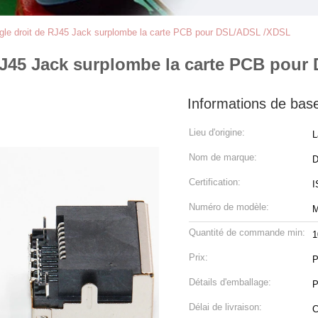
ngle droit de RJ45 Jack surplombe la carte PCB pour DSL/ADSL /XDSL
 RJ45 Jack surplombe la carte PCB pou
Informations de bas
Lieu d'origine:
L
Nom de marque:
Certification:
I
Numéro de modèle:
M
Quantité de commande min:
1
Prix:
P
Détails d'emballage:
P
Délai de livraison:
C