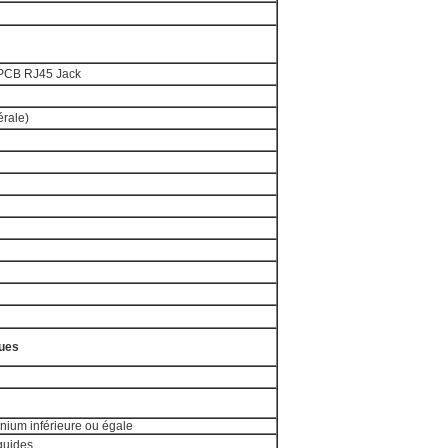
 PCB RJ45 Jack
érale)
ues
nium inférieure ou égale
iquides