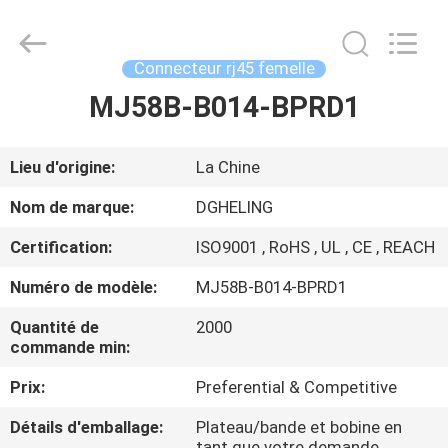
Heling
Electronic
Co.,
Ltd..
All
Connecteur rj45 femelle
Rights
Reserved.
MJ58B-B014-BPRD1
MAISON
Developed
by
ECER
PRODUITS
Lieu d'origine:
La Chine
Nom de marque:
DGHELING
AU
Certification:
ISO9001 , RoHS , UL , CE , REACH
SUJET
Numéro de modèle:
MJ58B-B014-BPRD1
DE
Quantité de
2000
NOUS
commande min:
Prix:
Preferential & Competitive
VISITE
D'USINE
Détails d'emballage:
Plateau/bande et bobine en
tant que votre demande