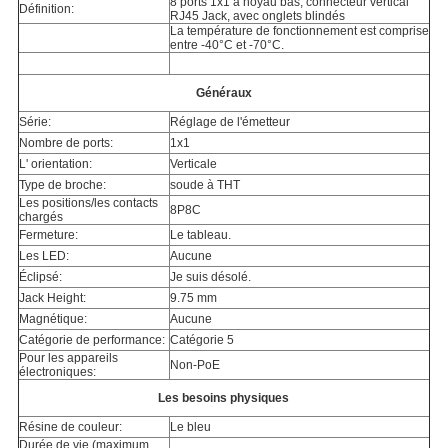
8 ports 1x1 à noyau bas, connecteur vertical
Définition:
RJ45 Jack, avec onglets blindés
La température de fonctionnement est comprise
entre -40°C et -70°C.
Généraux
Série:
Réglage de l'émetteur
Nombre de ports:
1x1
L' orientation:
Verticale
Type de broche:
soude à THT
Les positions/les contacts
8P8C
chargés
Fermeture:
Le tableau.
Les LED:
Aucune
Éclipsé:
Je suis désolé.
Jack Height:
9.75 mm
Magnétique:
Aucune
Catégorie de performance:
Catégorie 5
Pour les appareils
Non-PoE
électroniques:
Les besoins physiques
Résine de couleur:
Le bleu
Durée de vie (maximum