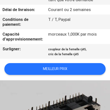
Délai de livraison:
Courant ou 2 semaines
CONTRÔLE
DE
Conditions de
T / T, Paypal
paiement:
QUALITÉ
Capacité
morceaux 1,000K par mois
d'approvisionnement:
CONTACTEZ-
Surligner:
,
coupleur de la femelle rj45
NOUS
cric de la femelle rj45
DEMANDEZ
MEILLEUR PRIX
UNE
CITATION
PLAN
DU