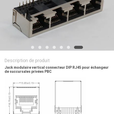
SITE
POLITIQUE
EN
MATIÈRE
DE
PROTECTION
Description de produit
DE
Jack modulaire vertical connecteur DIP RJ45 pour échangeur
de succursales privées PBC
LA
VIE
PRIVÉE