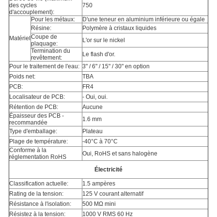
des cycles
750
d'accouplement):
Pour les métaux:
D'une teneur en aluminium inférieure ou égale
Résine:
Polymère à cristaux liquides
Coupe de
Matériel
L'or sur le nickel
plaquage:
Termination du
Le flash d'or.
revêtement:
Pour le traitement de l'eau:
3" / 6" / 15" / 30" en option
Poids net:
TBA
PCB:
FR4
Localisateur de PCB:
- Oui, oui.
Rétention de PCB:
Aucune
Épaisseur des PCB -
1.6 mm
recommandée
Type d'emballage:
Plateau
Plage de température:
-40°C à 70°C
Conforme à la
Oui, RoHS et sans halogène
réglementation RoHS
Électricité
Classification actuelle:
1.5 ampères
Rating de la tension:
125 V courant alternatif
Résistance à l'isolation:
500 MΩ mini
Résistez à la tension:
1000 V RMS 60 Hz