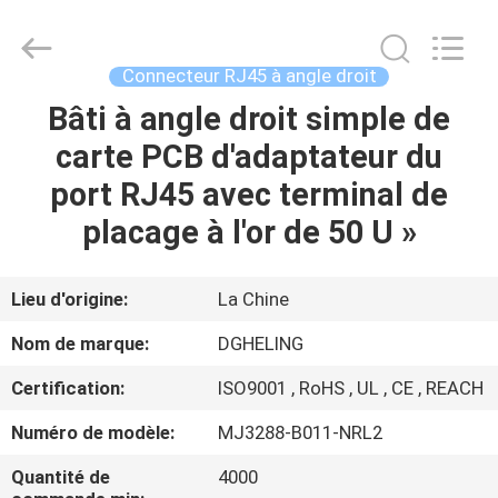
Heling
Electronic
Co.,
Ltd..
All
Connecteur RJ45 à angle droit
Rights
Reserved.
Bâti à angle droit simple de
MAISON
Developed
by
ECER
carte PCB d'adaptateur du
PRODUITS
port RJ45 avec terminal de
placage à l'or de 50 U »
AU
SUJET
Lieu d'origine:
La Chine
DE
Nom de marque:
DGHELING
NOUS
Certification:
ISO9001 , RoHS , UL , CE , REACH
Numéro de modèle:
MJ3288-B011-NRL2
VISITE
D'USINE
Quantité de
4000