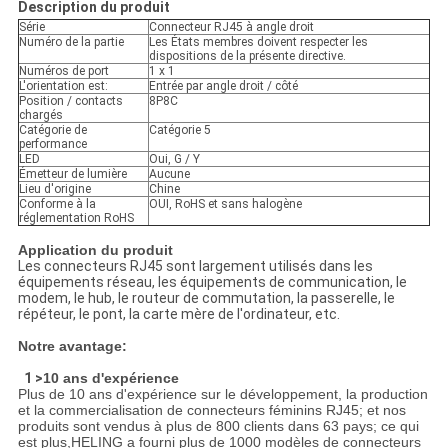
Description du produit
Série
Connecteur RJ45 à angle droit
Numéro de la partie
Les États membres doivent respecter les
dispositions de la présente directive.
Numéros de port
1 x 1
L'orientation est:
Entrée par angle droit / côté
Position / contacts
8P8C
chargés
Catégorie de
Catégorie 5
performance
LED
Oui, G / Y
Émetteur de lumière
Aucune
Lieu d'origine
Chine
Conforme à la
OUI, RoHS et sans halogène
réglementation RoHS
Application du produit
Les connecteurs RJ45 sont largement utilisés dans les
équipements réseau, les équipements de communication, le
modem, le hub, le routeur de commutation, la passerelle, le
répéteur, le pont, la carte mère de l'ordinateur, etc.
Notre avantage:
1 >
10 ans d'expérience
Plus de 10 ans d'expérience sur le développement, la production
et la commercialisation de connecteurs féminins RJ45; et nos
produits sont vendus à plus de 800 clients dans 63 pays; ce qui
est plus,HELING a fourni plus de 1000 modèles de connecteurs