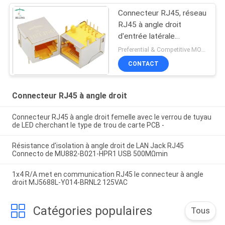
Connecteur RJ45, réseau
RJ45 à angle droit
d'entrée latérale
adaptateur de 90 degrés
Preferential & Competitive MOQ:3000
CONTACT
Connecteur RJ45 à angle droit
Connecteur RJ45 à angle droit femelle avec le verrou de tuyau
de LED cherchant le type de trou de carte PCB -
Résistance d'isolation à angle droit de LAN Jack RJ45
Connecto de MU882-B021-HPR1 USB 500MΩmin
1x4 R/A met en communication RJ45 le connecteur à angle
droit MJ5688L-Y014-BRNL2 125VAC
Catégories populaires
Tous