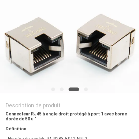
SITE
POLITIQUE
EN
MATIÈRE
DE
PROTECTION
DE
LA
VIE
Description de produit
PRIVÉE
Connecteur RJ45 à angle droit protégé à port 1 avec borne
dorée de 50 u "
Définition:
- Numéro de modèle: MJ3288-B011-NRL2