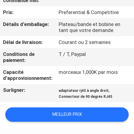
commande min:
Prix:
Preferential & Competitive
CONTRÔLE
DE
Détails d'emballage:
Plateau/bande et bobine en
tant que votre demande
QUALITÉ
Délai de livraison:
Courant ou 2 semaines
CONTACTEZ-
Conditions de
T / T, Paypal
paiement:
NOUS
Capacité
morceaux 1,000K par mois
d'approvisionnement:
DEMANDEZ
Surligner:
,
adaptateur rj45 à angle droit
UNE
Connecteur de 90 degrés RJ45
CITATION
MEILLEUR PRIX
PLAN
DU