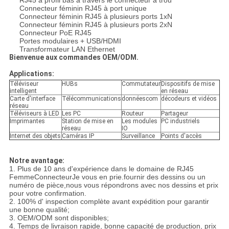
RJ45 à profil bas à travers le connecteur à trou
Connecteur féminin RJ45 à port unique
Connecteur féminin RJ45 à plusieurs ports 1xN
Connecteur féminin RJ45 à plusieurs ports 2xN
Connecteur PoE RJ45
Portes modulaires + USB/HDMI
Transformateur LAN Ethernet
Bienvenue aux commandes OEM/ODM.
Applications:
Téléviseur
HUBs
Commutateur
Dispositifs de mise
intelligent
en réseau
Carte d'interface
Télécommunications
donnéescom
décodeurs et vidéos
réseau
Téléviseurs à LED
Les PC
Routeur
Partageur
Imprimantes
Station de mise en
Les modules
PC industriels
réseau
IO
Internet des objets
Caméras IP
Surveillance
Points d'accès
Notre avantage:
1. Plus de 10 ans d'expérience dans le domaine de RJ45
Femme
Connecteur
Je vous en prie.
fournir des dessins ou un
numéro de pièce,
nous vous répondrons avec nos dessins et prix
pour votre confirmation.
2. 100% d' inspection complète avant expédition pour garantir
une bonne qualité;
3. OEM/ODM sont disponibles;
4. Temps de livraison rapide, bonne capacité de production, prix