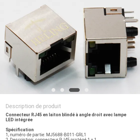
SITE
POLITIQUE
EN
MATIÈRE
DE
PROTECTION
DE
LA
VIE
Description de produit
PRIVÉE
Connecteur RJ45 en laiton blindé à angle droit avec lampe
LED intégrée
Spécification
1, numéro de partie: MJ5688-B011-GRL1
2, Description: connecteur RJ45 protégé 1 x 1