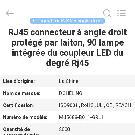
Heling
Electronic
Co.,
Ltd..
All
Connecteur RJ45 à angle droit
Rights
Reserved.
RJ45 connecteur à angle droit
MAISON
Developed
by
ECER
protégé par laiton, 90 lampe
PRODUITS
intégrée du coupleur LED du
degré Rj45
AU
SUJET
Lieu d'origine:
La Chine
DE
Nom de marque:
DGHELING
NOUS
Certification:
ISO9001 , RoHS , UL , CE , REACH
Numéro de modèle:
MJ5688-B011-GRL1
VISITE
D'USINE
Quantité de
2000