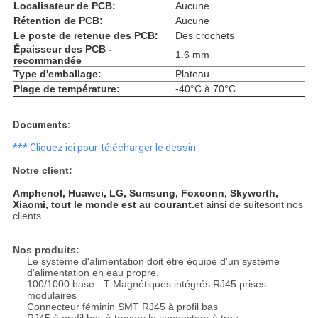
Localisateur de PCB:
Aucune
Rétention de PCB:
Aucune
Le poste de retenue des PCB:
Des crochets
Épaisseur des PCB -
1.6 mm
recommandée
Type d'emballage:
Plateau
Plage de température:
-40°C à 70°C
Documents:
*** Cliquez ici pour télécharger le dessin
Notre client:
Amphenol, Huawei, LG, Sumsung, Foxconn, Skyworth,
Xiaomi, tout le monde est au courant.
et ainsi de suite
sont nos
clients.
Nos produits:
Le système d'alimentation doit être équipé d'un système
d'alimentation en eau propre.
100/1000 base - T Magnétiques intégrés RJ45 prises
modulaires
Connecteur féminin SMT RJ45 à profil bas