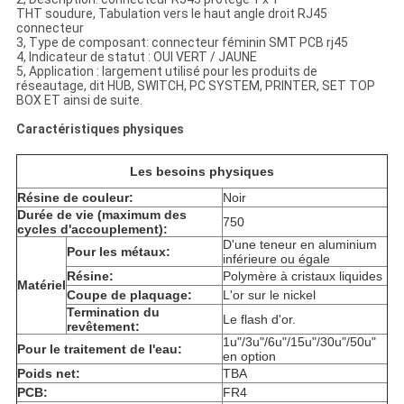
THT soudure, Tabulation vers le haut angle droit RJ45
connecteur
3, Type de composant: connecteur féminin SMT PCB rj45
4, Indicateur de statut : OUI VERT / JAUNE
5, Application : largement utilisé pour les produits de
réseautage, dit HUB, SWITCH, PC SYSTEM, PRINTER, SET TOP
BOX ET ainsi de suite.
Caractéristiques physiques
Les besoins physiques
Résine de couleur:
Noir
Durée de vie (maximum des
750
cycles d'accouplement):
D'une teneur en aluminium
Pour les métaux:
inférieure ou égale
Résine:
Polymère à cristaux liquides
Matériel
Coupe de plaquage:
L'or sur le nickel
Termination du
Le flash d'or.
revêtement:
1u"/3u"/6u"/15u"/30u"/50u"
Pour le traitement de l'eau:
en option
Poids net:
TBA
PCB:
FR4