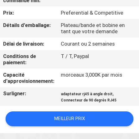
commande min:
Prix:
Preferential & Competitive
CONTRÔLE
DE
Détails d'emballage:
Plateau/bande et bobine en
tant que votre demande
QUALITÉ
Délai de livraison:
Courant ou 2 semaines
CONTACTEZ-
Conditions de
T / T, Paypal
paiement:
NOUS
Capacité
morceaux 3,000K par mois
d'approvisionnement:
DEMANDEZ
Surligner:
,
adaptateur rj45 à angle droit
UNE
Connecteur de 90 degrés RJ45
CITATION
MEILLEUR PRIX
PLAN
DU