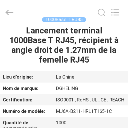
Heling
Electronic
Co.,
Ltd..
All
1000Base T RJ45
Rights
Reserved.
Developed
Lancement terminal
MAISON
by
ECER
1000Base T RJ45, récipient à
PRODUITS
angle droit de 1.27mm de la
femelle RJ45
AU
SUJET
Lieu d'origine:
La Chine
DE
Nom de marque:
DGHELING
NOUS
Certification:
ISO9001 , RoHS , UL , CE , REACH
Numéro de modèle:
MJ6A-B211-HRL1T165-1C
VISITE
D'USINE
Quantité de
1000