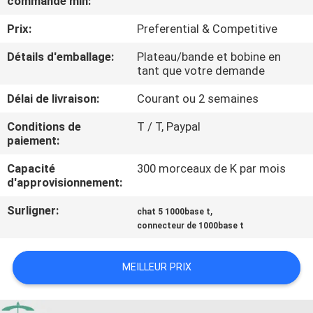
commande min:
Prix:
Preferential & Competitive
CONTRÔLE
DE
Détails d'emballage:
Plateau/bande et bobine en
tant que votre demande
QUALITÉ
Délai de livraison:
Courant ou 2 semaines
CONTACTEZ-
Conditions de
T / T, Paypal
paiement:
NOUS
Capacité
300 morceaux de K par mois
d'approvisionnement:
DEMANDEZ
Surligner:
,
chat 5 1000base t
UNE
connecteur de 1000base t
CITATION
MEILLEUR PRIX
PLAN
DU