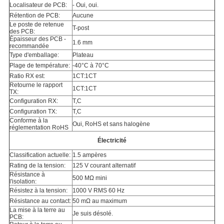
Localisateur de PCB:
- Oui, oui.
Rétention de PCB:
Aucune
Le poste de retenue
T-post
des PCB:
Épaisseur des PCB -
1.6 mm
recommandée
Type d'emballage:
Plateau
Plage de température:
-40°C à 70°C
Ratio RX est:
1CT:1CT
Retourne le rapport
1CT:1CT
TX:
Configuration RX:
T,C
Configuration TX:
T,C
Conforme à la
Oui, RoHS et sans halogène
réglementation RoHS
Électricité
Classification actuelle:
1.5 ampères
Rating de la tension:
125 V courant alternatif
Résistance à
500 MΩ mini
l'isolation:
Résistez à la tension:
1000 V RMS 60 Hz
Résistance au contact:
50 mΩ au maximum
La mise à la terre au
Je suis désolé.
PCB: