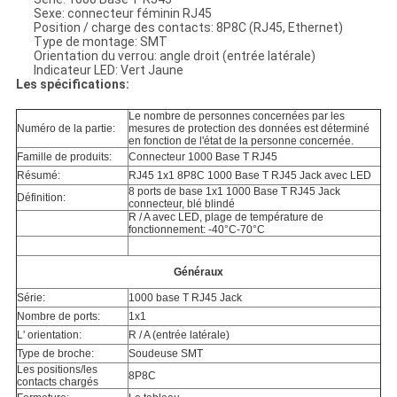
Sexe: connecteur féminin RJ45
Position / charge des contacts: 8P8C (RJ45, Ethernet)
Type de montage: SMT
Orientation du verrou: angle droit (entrée latérale)
Indicateur LED: Vert Jaune
Les spécifications:
Le nombre de personnes concernées par les
Numéro de la partie:
mesures de protection des données est déterminé
en fonction de l'état de la personne concernée.
Famille de produits:
Connecteur 1000 Base T RJ45
Résumé:
RJ45 1x1 8P8C 1000 Base T RJ45 Jack avec LED
8 ports de base 1x1 1000 Base T RJ45 Jack
Définition:
connecteur, blé blindé
R / A avec LED, plage de température de
fonctionnement: -40°C-70°C
Généraux
Série:
1000 base T RJ45 Jack
Nombre de ports:
1x1
L' orientation:
R / A (entrée latérale)
Type de broche:
Soudeuse SMT
Les positions/les
8P8C
contacts chargés