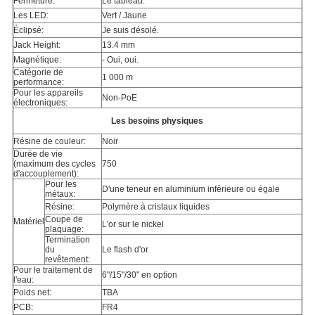
Fermeture:
Le tableau.
Les LED:
Vert / Jaune
Éclipsé:
Je suis désolé.
Jack Height:
13.4 mm
Magnétique:
- Oui, oui.
Catégorie de
1 000 m
performance:
Pour les appareils
Non-PoE
électroniques:
Les besoins physiques
Résine de couleur:
Noir
Durée de vie
(maximum des cycles
750
d'accouplement):
Pour les
D'une teneur en aluminium inférieure ou égale
métaux:
Résine:
Polymère à cristaux liquides
Coupe de
Matériel
L'or sur le nickel
plaquage:
Termination
du
Le flash d'or
revêtement:
Pour le traitement de
6"/15"/30" en option
l'eau:
Poids net:
TBA
PCB:
FR4