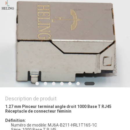
SITE
POLITIQUE
EN
MATIÈRE
DE
PROTECTION
DE
LA
VIE
Description de produit
PRIVÉE
1.27 mm Pinceur terminal angle droit 1000 Base T RJ45
Réceptacle de connecteur féminin
Définition:
Numéro de modèle: MJ6A-B211-HRL1T165-1C
Série: 1000 Base T RJ45