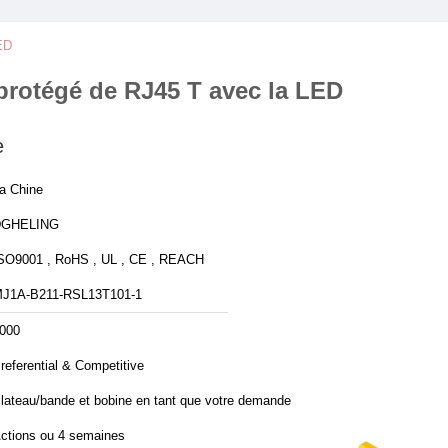
ED
 protégé de RJ45 T avec la LED
e
a Chine
DGHELING
SO9001 , RoHS , UL , CE , REACH
J1A-B211-RSL13T101-1
000
referential & Competitive
lateau/bande et bobine en tant que votre demande
ctions ou 4 semaines