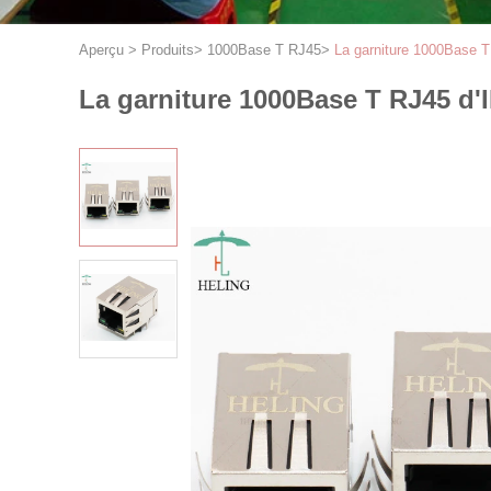
Aperçu
>
Produits
>
1000Base T RJ45
>
La garniture 1000Base T
La garniture 1000Base T RJ45 d'