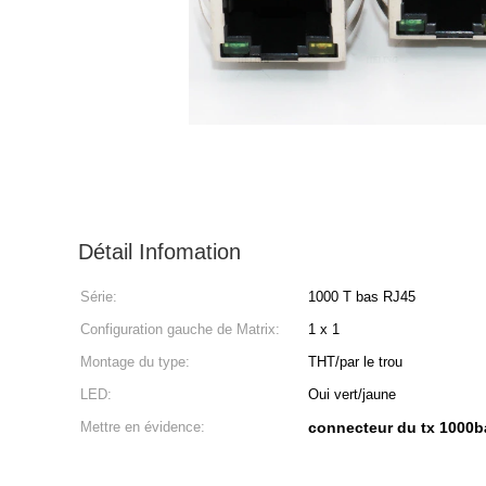
Détail Infomation
Série:
1000 T bas RJ45
Configuration gauche de Matrix:
1 x 1
Montage du type:
THT/par le trou
LED:
Oui vert/jaune
Mettre en évidence:
connecteur du tx 1000b