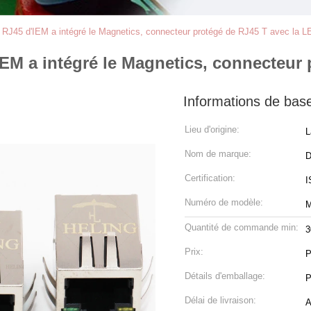
 RJ45 d'IEM a intégré le Magnetics, connecteur protégé de RJ45 T avec la L
IEM a intégré le Magnetics, connecteur
Informations de bas
Lieu d'origine:
L
Nom de marque:
Certification:
I
Numéro de modèle:
M
Quantité de commande min:
3
Prix:
P
Détails d'emballage:
P
Délai de livraison:
A