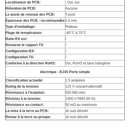
Localisateur de PCB:
- Oui, oui.
Rétention de PCB:
Aucune
Le poste de retenue des PCB:
T-post
Épaisseur des PCB - recommandée
1.6 mm
Type d'emballage:
Plateau
Plage de température:
-40°C à 70°C
Ratio RX est:
/
Retourne le rapport TX:
/
Configuration RX:
/
Configuration TX:
/
Conforme à la directive RoHS:
Oui, RoHS et sans halogène
électrique - RJ45 Porte simple
Classification actuelle:
1.5 ampères
Rating de la tension:
125 V courant alternatif
Résistance à l'isolation:
500 MΩ mini
Résistez à la tension:
1000 V RMS 60 Hz
Résistance au contact:
50 mΩ au maximum
La mise à la terre au PCB:
Je suis désolé.
Retour à la terre au groupe:
Je suis désolé.