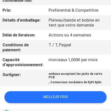
commande min:
Prix:
Preferential & Competitive
CONTRÔLE
DE
Détails d'emballage:
Plateau/bande et bobine en
tant que votre demande
QUALITÉ
Délai de livraison:
Actions ou 4 semaines
CONTACTEZ-
Conditions de
T / T, Paypal
paiement:
NOUS
Capacité
morceaux 1,000K par mois
d'approvisionnement:
DEMANDEZ
Surligner:
embase acceptant les jacks de carte
UNE
PCB
,
Connecteur modulaire de Rj45 8p8c
CITATION
MEILLEUR PRIX
PLAN
DU