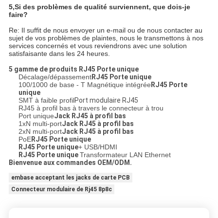
5,
Si des problèmes de qualité surviennent, que dois-je
faire?
Re: Il suffit de nous envoyer un e-mail ou de nous contacter au
sujet de vos problèmes de plaintes, nous le transmettons à nos
services concernés et vous reviendrons avec une solution
satisfaisante dans les 24 heures.
5 gamme de produits
RJ45 Porte unique
Décalage/dépassement
RJ45 Porte unique
100/1000 de base - T Magnétique intégrée
RJ45 Porte
unique
SMT à faible profil
Port modulaire RJ45
RJ45 à profil bas à travers le connecteur à trou
Port unique
Jack RJ45 à profil bas
1xN multi-port
Jack RJ45 à profil bas
2xN multi-port
Jack RJ45 à profil bas
PoE
RJ45 Porte unique
RJ45 Porte unique
+ USB/HDMI
RJ45 Porte unique
Transformateur LAN Ethernet
Bienvenue aux commandes OEM/ODM.
embase acceptant les jacks de carte PCB
Connecteur modulaire de Rj45 8p8c