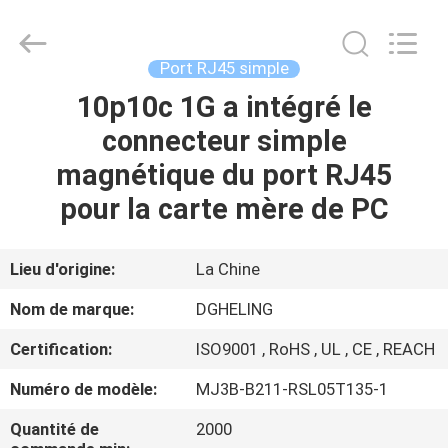
Heling
Electronic
Co.,
Ltd..
All
Port RJ45 simple
Rights
Reserved.
10p10c 1G a intégré le
MAISON
Developed
by
ECER
connecteur simple
PRODUITS
magnétique du port RJ45
pour la carte mère de PC
AU
SUJET
Lieu d'origine:
La Chine
DE
Nom de marque:
DGHELING
NOUS
Certification:
ISO9001 , RoHS , UL , CE , REACH
Numéro de modèle:
MJ3B-B211-RSL05T135-1
VISITE
D'USINE
Quantité de
2000