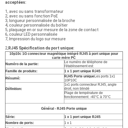
acceptées:
1, avec ou sans transformateur
2, avec ou sans fonction PoE
3, longueur personnalisée de la broche
4, couleur personnalisée du boîtier
5, plaquage en or sur mesure de la zone de contact
6, couleur LED personnalisée
7, Impression du logo sur mesure
2,
RJ45 Spécification du port unique:
10p10c 1G connecteur magnétique intégré RJ45 à port unique pour
carte mère PC
Le numéro de téléphone de
Numéro de la partie:
l'établissement est:
Famille de produits:
1 x 1 port unique RJ45
RJ45 Porte unique
Les ports 1x1
Résumé:
10P10C
1x1 ports connecteur RJ45, angle
droit, non blindé
Définition:
Plage de température de
fonctionnement: -40°C à 70°C
Général - RJ45 Porte unique
Série:
1 x 1 port unique RJ45
Nombre de ports:
1 x 1