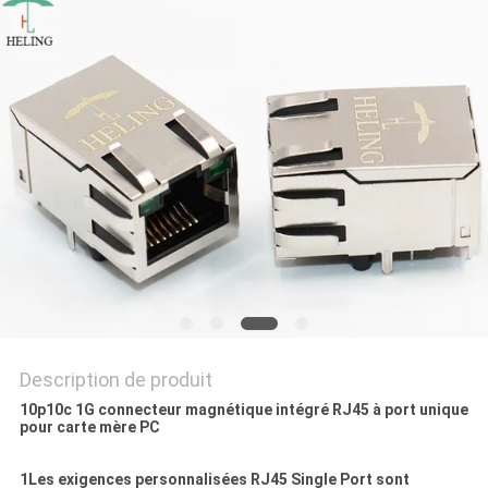
SITE
POLITIQUE
EN
MATIÈRE
DE
PROTECTION
DE
LA
VIE
Description de produit
PRIVÉE
10p10c 1G connecteur magnétique intégré RJ45 à port unique
pour carte mère PC
1Les exigences personnalisées RJ45 Single Port sont