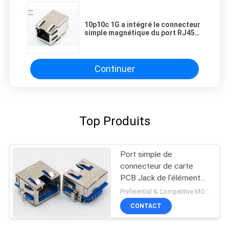
10p10c 1G a intégré le connecteur
simple magnétique du port RJ45
pour la carte mère de PC
Continuer
Top Produits
Port simple de
connecteur de carte
PCB Jack de l'élément
LED RJ45 protégé avec
Preferential & Competitive MOQ:6000
des étiquettes d'IEM
CONTACT