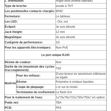
L' orientation:
Angle droit (entrée latérale)
Type de broche:
soude à THT
Les positions/les contacts chargés:
8P8C
Fermeture:
Le tableau.
Les LED:
- Oui, oui.
Éclipsé:
Je suis désolé.
Jack Height:
12 mm
Magnétique:
Je suis désolé.
Catégorie de performance:
1G
Pour les appareils électroniques:
Non-PoE
Le port unique RJ45
Résine de couleur:
Noir
Durée de vie (maximum des cycles
750
d'accouplement):
D'une teneur en aluminium inférieure
Pour les métaux:
ou égale
Résine:
Polymère à cristaux liquides
Matériel
Coupe de plaquage:
L'or sur le nickel
Termination du revêtement:
Le flash d'or
Pour le traitement de l'eau:
1u"/3u"/6u"/15u"/30u"/50u" en option
Poids net:
TBA
PCB:
FR4