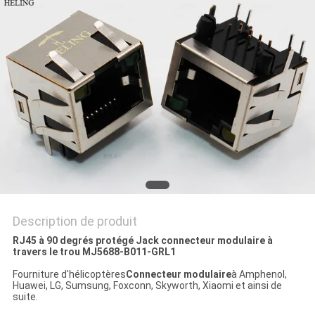
SITE
POLITIQUE
EN
MATIÈRE
DE
PROTECTION
DE
LA
Description de produit
VIE
RJ45 à 90 degrés protégé Jack connecteur modulaire à
travers le trou MJ5688-B011-GRL1
PRIVÉE
Fourniture d'hélicoptères
Connecteur modulaire
à Amphenol,
Huawei, LG, Sumsung, Foxconn, Skyworth, Xiaomi et ainsi de
suite.