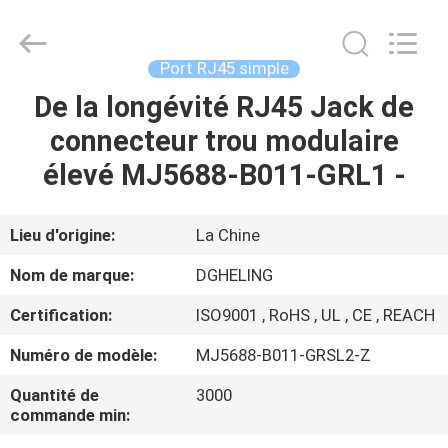
Heling
Electronic
Co.,
Ltd..
All
Port RJ45 simple
Rights
Reserved.
De la longévité RJ45 Jack de
MAISON
Developed
by
ECER
connecteur trou modulaire
PRODUITS
élevé MJ5688-B011-GRL1 -
AU
Lieu d'origine:
La Chine
SUJET
Nom de marque:
DGHELING
DE
Certification:
ISO9001 , RoHS , UL , CE , REACH
NOUS
Numéro de modèle:
MJ5688-B011-GRSL2-Z
VISITE
Quantité de
3000
commande min:
D'USINE