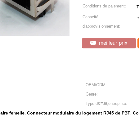
Conditions de paiement:
T
Capacité
m
d'approvisionnement:
meilleur prix
OEM/ODM:
Genre:
Type d&#39;entreprise:
ire femelle
Connecteur modulaire du logement RJ45 de PBT
Co
,
,