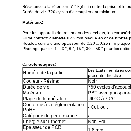
Résistance à la rétention: 7,7 kgf min entre la prise et le 
Durée de vie: 720 cycles d'accouplement minimum
Matériaux:
Pour les appareils de traitement des déchets, les caractéri
Fil de contact: diamètre 0,45 mm plaqué en or de bronze p
Houdet: cuivre d'une épaisseur de 0,20 à 0,25 mm plaqué 
Plaquage par or: 1 ", 3 ", 6 ", 15 ", 30 ", 50 " pour les optio
Caractéristiques:
Les États membres doiv
Numéro de la partie:
présente directive.
Couleur - Résine:
Noir
Durée de vie:
750 cycles d'accoup
Matériau:
PBT avec phosphore
Plage de température:
-40°C à 70°C
Conforme à la réglementation
- Oui, oui.
RoHS
Catégorie de performance
/
Énergie sur Ethernet
Non-PoE
Épaisseur de PCB
1.6 mm