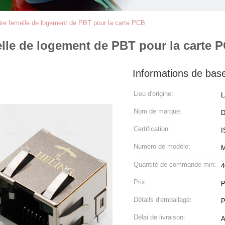
re femelle de logement de PBT pour la carte PCB
lle de logement de PBT pour la carte 
Informations de bas
Lieu d'origine:
L
Nom de marque:
Certification:
I
Numéro de modèle:
M
Quantité de commande min:
4
Prix:
P
Détails d'emballage:
P
Délai de livraison:
A