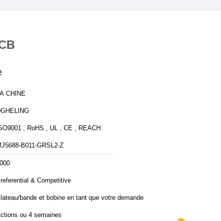
PCB
e
A CHINE
DGHELING
SO9001 , RoHS , UL , CE , REACH
J5688-B011-GRSL2-Z
000
referential & Competitive
lateau/bande et bobine en tant que votre demande
ctions ou 4 semaines