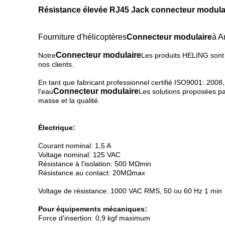
Résistance élevée RJ45 Jack connecteur modulai
Fourniture d'hélicoptères
Connecteur modulaire
à A
Connecteur modulaire
Notre
Les produits HELING sont 
nos clients.
En tant que fabricant professionnel certifié ISO9001: 2008
Connecteur modulaire
l'eau
Les solutions proposées pa
masse et la qualité.
Électrique:
Courant nominal: 1,5 A
Voltage nominal: 125 VAC
Résistance à l'isolation: 500 MΩmin
Résistance au contact: 20MΩmax
Voltage de résistance: 1000 VAC RMS, 50 ou 60 Hz 1 min
Pour équipements mécaniques:
Force d'insertion: 0,9 kgf maximum