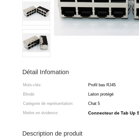
Détail Infomation
Mots-clés:
Profil bas RJ45
Blindé:
Laiton protégé
Catégorie de représentation:
Chat 5
Mettre en évidence:
Connecteur de Tab Up 
Description de produit