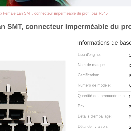
p Female Lan SMT, connecteur imperméable du profil bas RJ45
n SMT, connecteur imperméable du pro
Informations de bas
Lieu d'origine:
C
Nom de marque:
Certification:
I
Numéro de modèle:
M
Quantité de commande min:
1
Prix:
P
Détails d'emballage:
P
Délai de livraison:
S