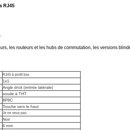
as RJ45
r
rs, les routeurs et les hubs de commutation, les versions blind
RJ45 à profil bas
1x1
Angle droit (entrée latérale)
soude à THT
8P8C
Touche vers le haut
Je ne veux pas.
Noir
6 mm