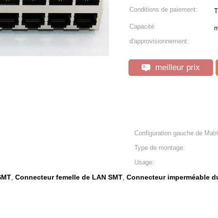
Conditions de paiement:
T
Capacité
m
d'approvisionnement:
meilleur prix
Configuration gauche de Matr
Type de montage:
Usage:
SMT
Connecteur femelle de LAN SMT
Connecteur imperméable du
,
,