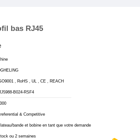
fil bas RJ45
e
hine
DGHELING
SO9001 , RoHS , UL , CE , REACH
J5988-B024-RSF4
000
referential & Competitive
lateau/bande et bobine en tant que votre demande
tock ou 2 semaines