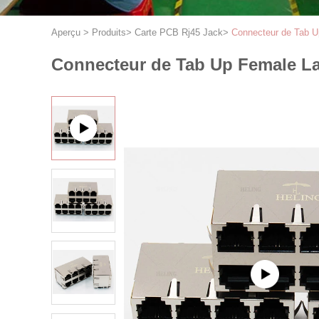
Aperçu
>
Produits
>
Carte PCB Rj45 Jack
>
Connecteur de Tab U
Connecteur de Tab Up Female La