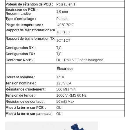
Poteau de rétention de PCB :
Poteau en T
Épaisseur de PCB -
1,6 mm
Recommandée
Type d'emballage :
Plateau
Plage de température :
-40℃-70℃
Rapport de transformation RX
1CT:1CT
:
Rapport de transformation TX
1CT:1CT
:
Configuration RX :
T,C
Configuration TX :
T,C
Conforme RoHS :
OUI, RoHS ET sans halogène
Électrique
Courant nominal :
1,5 A
Tension nominale :
125 V CA
Résistance d'isolement :
500 MΩ mini
Tension de tenue :
1000 V RMS 60 Hz
Résistance de contact :
50 mΩ Max
Mise à la terre sur PCB :
OUI
Mise à la terre sur panneau :
OUI