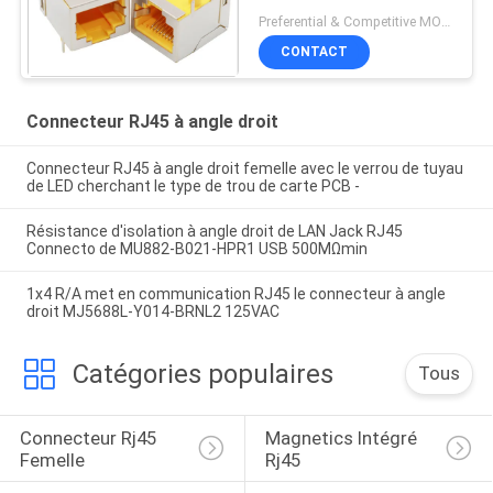
adaptateur de 90 degrés
Preferential & Competitive MOQ:3000
CONTACT
Connecteur RJ45 à angle droit
Connecteur RJ45 à angle droit femelle avec le verrou de tuyau
de LED cherchant le type de trou de carte PCB -
Résistance d'isolation à angle droit de LAN Jack RJ45
Connecto de MU882-B021-HPR1 USB 500MΩmin
1x4 R/A met en communication RJ45 le connecteur à angle
droit MJ5688L-Y014-BRNL2 125VAC
Catégories populaires
Tous
Connecteur Rj45 
Magnetics Intégré 
Femelle
Rj45