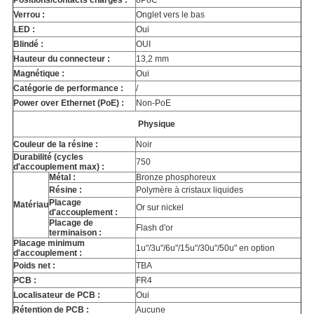
Positions/contacts chargés :
8P8C
Verrou :
Onglet vers le bas
LED :
Oui
Blindé :
OUI
Hauteur du connecteur :
13,2 mm
Magnétique :
Oui
Catégorie de performance :
/
Power over Ethernet (PoE) :
Non-PoE
Physique
Couleur de la résine :
Noir
Durabilité (cycles
750
d'accouplement max) :
Métal :
Bronze phosphoreux
Résine :
Polymère à cristaux liquides
Placage
Matériau
Or sur nickel
d'accouplement :
Placage de
Flash d'or
terminaison :
Placage minimum
1u"/3u"/6u"/15u"/30u"/50u" en option
d'accouplement :
Poids net :
TBA
PCB :
FR4
Localisateur de PCB :
Oui
Rétention de PCB :
Aucune