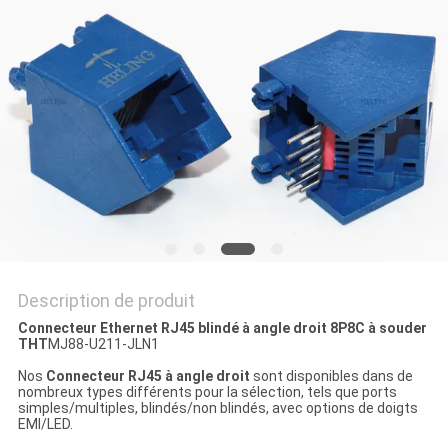
SITE
POLITIQUE
EN
MATIÈRE
DE
PROTECTION
DE
LA
Description de produit
VIE
Connecteur Ethernet RJ45 blindé à angle droit 8P8C à souder
THT
MJ88-U211-JLN1
PRIVÉE
Nos
Connecteur RJ45 à angle droit
sont disponibles dans de
nombreux types différents pour la sélection, tels que ports
simples/multiples, blindés/non blindés, avec options de doigts
EMI/LED.