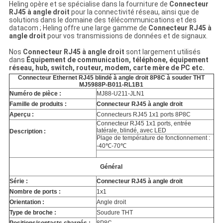
Heling opère et se spécialise dans la fourniture de
Connecteur
RJ45 à angle droit
pour la connectivité réseau, ainsi que de
solutions dans le domaine des télécommunications et des
datacom ; Heling offre une large gamme de
Connecteur RJ45 à
angle droit
pour vos transmissions de données et de signaux.
Nos
Connecteur RJ45 à angle droit
sont largement utilisés
dans
Équipement de communication, téléphone, équipement
réseau, hub, switch, routeur, modem, carte mère de PC
etc.
Connecteur Ethernet RJ45 blindé à angle droit 8P8C à souder THT
MJ5988P-B011-RL1B1
Numéro de pièce :
MJ88-U211-JLN1
Famille de produits :
Connecteur RJ45 à angle droit
Aperçu :
Connecteurs RJ45 1x1 ports 8P8C
Connecteur RJ45 1x1 ports, entrée
latérale, blindé, avec LED
Description :
Plage de température de fonctionnement :
-40℃-70℃
Général
Série :
Connecteur RJ45 à angle droit
Nombre de ports :
1x1
Orientation :
Angle droit
Type de broche :
Soudure THT