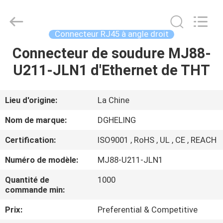
Heling
Electronic
Co.,
Ltd..
All
Connecteur RJ45 à angle droit
Rights
Reserved.
Connecteur de soudure MJ88-
MAISON
Developed
by
ECER
U211-JLN1 d'Ethernet de THT
PRODUITS
Lieu d'origine:
La Chine
AU
Nom de marque:
DGHELING
SUJET
Certification:
ISO9001 , RoHS , UL , CE , REACH
DE
Numéro de modèle:
MJ88-U211-JLN1
NOUS
Quantité de
1000
commande min:
VISITE
Prix:
Preferential & Competitive
D'USINE