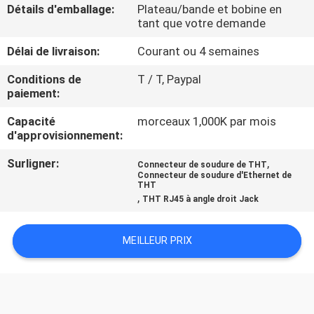
Détails d'emballage:
Plateau/bande et bobine en
tant que votre demande
CONTRÔLE
Délai de livraison:
Courant ou 4 semaines
DE
QUALITÉ
Conditions de
T / T, Paypal
paiement:
Capacité
morceaux 1,000K par mois
CONTACTEZ-
d'approvisionnement:
NOUS
Surligner:
,
Connecteur de soudure de THT
Connecteur de soudure d'Ethernet de
THT
DEMANDEZ
,
THT RJ45 à angle droit Jack
UNE
CITATION
MEILLEUR PRIX
PLAN
DU