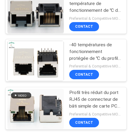
température de
fonctionnement de ℃ de
SMT RJ45 Jack -40 de
Preferential & Competitive MOQ:1000
profil bas de port de 85
CONTACT
℃
-40 températures de
fonctionnement
protégée de ℃ du profil
bas THT RJ45 Jack de
Preferential & Competitive MOQ:4000
85 ℃ pour la carte de
CONTACT
circuit imprimé
Profil très réduit du port
RJ45 de connecteur de
bâti simple de carte PCB
avec la LED alignée
Preferential & Competitive MOQ:1000
CONTACT