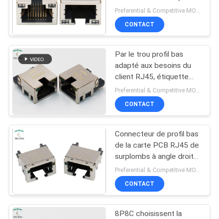
simple protégé pour
Preferential & Competitive MOQ:1000
SITE
l'Ethernet
CONTACT
POLITIQUE
Par le trou profil bas
EN
adapté aux besoins du
MATIÈRE
client RJ45, étiquette
vers le haut de
Preferential & Competitive MOQ:3000
DE
connecteur femelle de
CONTACT
PROTECTION
LAN
DE
Connecteur de profil bas
LA
de la carte PCB RJ45 de
surplombs à angle droit
VIE
avec l'indicateur de LED
Preferential & Competitive MOQ:3000
PRIVÉE
CONTACT
8P8C choisissent la