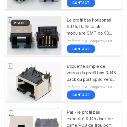
d'étiquette vers le bas
CONTACT
CONTRÔLE
Le profil bas horizontal
DE
RJ45, RJ45 Jack
QUALITÉ
modulaire SMT de 90
degrés surplombe le bâti
Preferential & Competitive MOQ:3000
de carte PCB
CONTACTEZ-
CONTACT
NOUS
Étiquette simple de
verrou du profil bas RJ45
DEMANDEZ
Jack du port 8p8c vers
le haut de THT R/90
UNE
Preferential & Competitive MOQ:3000
degrés
CONTACT
CITATION
Par - le profil bas
PLAN
excentré RJ45 Jack de
DU
carte PCB de trou port