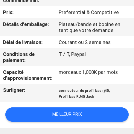
commande min:
Prix:
Preferential & Competitive
CONTRÔLE
DE
Détails d'emballage:
Plateau/bande et bobine en
tant que votre demande
QUALITÉ
Délai de livraison:
Courant ou 2 semaines
CONTACTEZ-
Conditions de
T / T, Paypal
paiement:
NOUS
Capacité
morceaux 1,000K par mois
d'approvisionnement:
DEMANDEZ
Surligner:
,
connecteur du profil bas rj45
UNE
Profil bas RJ45 Jack
CITATION
MEILLEUR PRIX
PLAN
DU