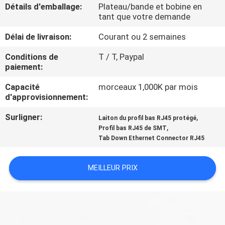
Détails d'emballage:
Plateau/bande et bobine en
tant que votre demande
CONTRÔLE
Délai de livraison:
Courant ou 2 semaines
DE
QUALITÉ
Conditions de
T / T, Paypal
paiement:
Capacité
morceaux 1,000K par mois
CONTACTEZ-
d'approvisionnement:
NOUS
Surligner:
,
Laiton du profil bas RJ45 protégé
,
Profil bas RJ45 de SMT
DEMANDEZ
Tab Down Ethernet Connector RJ45
UNE
MEILLEUR PRIX
CITATION
PLAN
DU