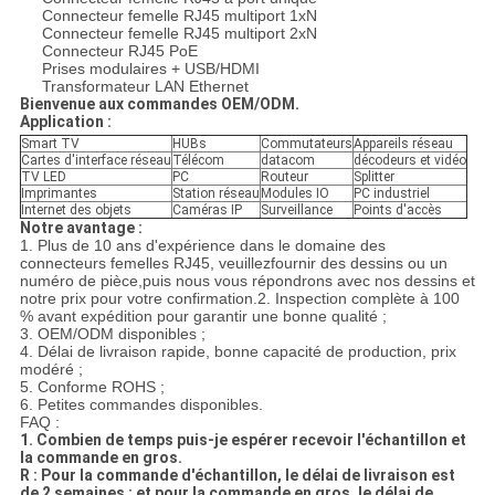
Connecteur femelle RJ45 multiport 1xN
Connecteur femelle RJ45 multiport 2xN
Connecteur RJ45 PoE
Prises modulaires + USB/HDMI
Transformateur LAN Ethernet
Bienvenue aux commandes OEM/ODM.
Application :
Smart TV
HUBs
Commutateurs
Appareils réseau
Cartes d'interface réseau
Télécom
datacom
décodeurs et vidéo
TV LED
PC
Routeur
Splitter
Imprimantes
Station réseau
Modules IO
PC industriel
Internet des objets
Caméras IP
Surveillance
Points d'accès
Notre avantage :
1. Plus de 10 ans d'expérience dans le domaine des
connecteurs femelles RJ45
, veuillez
fournir des dessins ou un
numéro de pièce,
puis nous vous répondrons avec nos dessins et
notre prix pour votre confirmation.
2. Inspection complète à 100
% avant expédition pour garantir une bonne qualité ;
3. OEM/ODM disponibles ;
4. Délai de livraison rapide, bonne capacité de production, prix
modéré ;
5. Conforme ROHS ;
6. Petites commandes disponibles.
FAQ :
1. Combien de temps puis-je espérer recevoir l'échantillon et
la commande en gros.
R : Pour la commande d'échantillon, le délai de livraison est
de 2 semaines ; et pour la commande en gros, le délai de