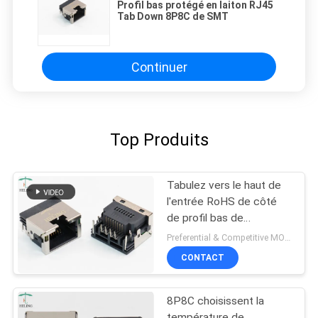
Profil bas protégé en laiton RJ45
Tab Down 8P8C de SMT
Continuer
Top Produits
Tabulez vers le haut de
l'entrée RoHS de côté
de profil bas de
connecteurs de 1x1
Preferential & Competitive MOQ:3000
8P8C RJ45 conforme
CONTACT
8P8C choisissent la
température de