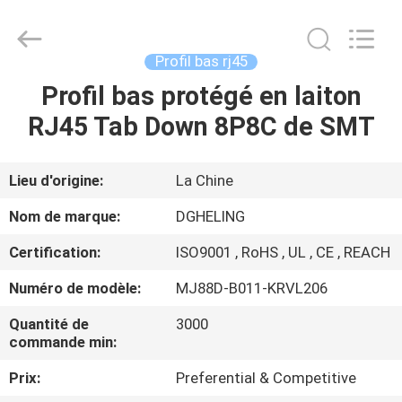
Heling
Electronic
Co.,
Ltd..
All
Profil bas rj45
Rights
Reserved.
Profil bas protégé en laiton
MAISON
Developed
by
ECER
RJ45 Tab Down 8P8C de SMT
PRODUITS
Lieu d'origine:
La Chine
AU
Nom de marque:
DGHELING
SUJET
Certification:
ISO9001 , RoHS , UL , CE , REACH
DE
Numéro de modèle:
MJ88D-B011-KRVL206
NOUS
Quantité de
3000
commande min:
VISITE
Prix:
Preferential & Competitive
D'USINE