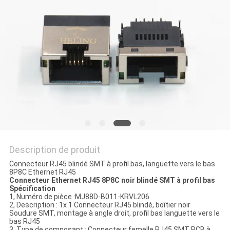
SITE
POLITIQUE
EN
MATIÈRE
DE
PROTECTION
DE
Description de produit
LA
Connecteur RJ45 blindé SMT à profil bas, languette vers le bas
VIE
8P8C Ethernet RJ45
Connecteur Ethernet RJ45 8P8C noir blindé SMT à profil bas
PRIVÉE
Spécification
1, Numéro de pièce :MJ88D-B011-KRVL206
2, Description : 1x 1 Connecteur RJ45 blindé, boîtier noir
Soudure SMT, montage à angle droit, profil bas languette vers le
bas RJ45
3, Type de composant : Connecteur femelle RJ45 SMT PCB à