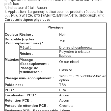
profil bas
4, Indicateur d'état : Aucun
5, Application : Largement utilisé pour les produits réseau, tels
que HUB, SWITCH, SYSTÈME PC, IMPRIMANTE, DECODEUR, ETC.
Caractéristiques physiques
Physique
Couleur-Résine :
Noir
Durabilité (cycles
750
d'accouplement max) :
Métal :
Bronze phosphoreux
Polymère à cristaux
Résine :
liquides
Matériau
Placage
Or sur nickel
d'accouplement :
Placage de
Flash or
terminaison :
1u"/3u"/6u"/15u"/30u"/50u" en
Placage min- accouplement :
option
Poids net :
TBA
PCB :
FR4
Localisateur PCB :
Aucun
Rétention PCB :
Aucun
Poteau de rétention PCB :
Crochets
Épaisseur PCB - Recommandée
1.6mm