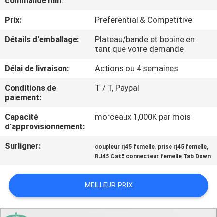
commande min:
Prix:
Preferential & Competitive
CONTRÔLE
DE
Détails d'emballage:
Plateau/bande et bobine en
tant que votre demande
QUALITÉ
Délai de livraison:
Actions ou 4 semaines
CONTACTEZ-
Conditions de
T / T, Paypal
paiement:
NOUS
Capacité
morceaux 1,000K par mois
d'approvisionnement:
DEMANDEZ
Surligner:
,
,
coupleur rj45 femelle
prise rj45 femelle
UNE
RJ45 Cat5 connecteur femelle Tab Down
CITATION
MEILLEUR PRIX
PLAN
DU