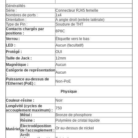
Généralités
Série :
Connecteur RJ45 femelle
Nombres de ports :
1x4
Orientation :
À angle droit (entrée latérale)
Type de Pin :
Soudure de THT
Contacts chargés par
8P8C
positions :
Verrou :
Étiquette vers le bas
LED :
Aucun (facultatif)
Protégé :
OUI
Taille de Jack :
12mm
Magnétique :
Aucun
Catégorie de représentation
Aucun
:
Puissance au-dessus de
Non-PoE
l'Ethernet (PoE) :
Physique
Couleur-résine :
Noir
Longévité (cycles de
750
accouplement maximum) :
Métal :
Bronze de phosphore
Résine :
Polymère de cristal liquide
Électrodéposition
Or au-dessus de nickel
Matériel
de l'accouplement :
Arrêt