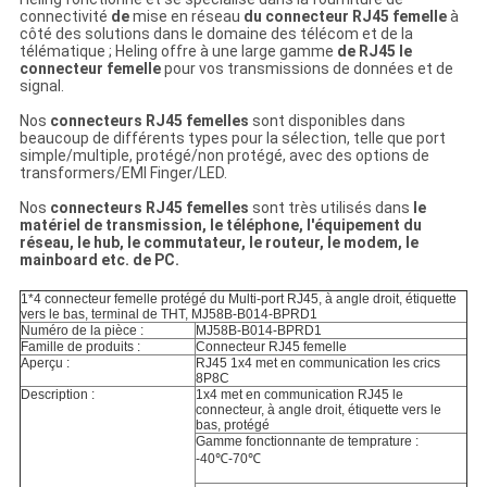
connectivité
de
mise en réseau
du connecteur RJ45 femelle
à
côté des solutions dans le domaine des télécom et de la
télématique ; Heling offre à une large gamme
de RJ45 le
connecteur femelle
pour vos transmissions de données et de
signal.
Nos
connecteurs RJ45 femelles
sont disponibles dans
beaucoup de différents types pour la sélection, telle que port
simple/multiple, protégé/non protégé, avec des options de
transformers/EMI Finger/LED.
Nos
connecteurs RJ45 femelles
sont très utilisés dans
le
matériel de transmission, le téléphone, l'équipement du
réseau, le hub, le commutateur, le routeur, le modem, le
mainboard etc. de PC.
1*4 connecteur femelle protégé du Multi-port RJ45, à angle droit, étiquette
vers le bas, terminal de THT, MJ58B-B014-BPRD1
Numéro de la pièce :
MJ58B-B014-BPRD1
Famille de produits :
Connecteur RJ45 femelle
Aperçu :
RJ45 1x4 met en communication les crics
8P8C
Description :
1x4 met en communication RJ45 le
connecteur, à angle droit, étiquette vers le
bas, protégé
Gamme fonctionnante de temprature :
-40℃-70℃