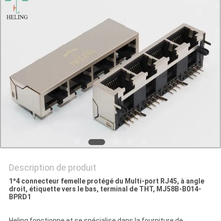
SITE
POLITIQUE
EN
MATIÈRE
DE
PROTECTION
DE
LA
VIE
Description de produit
PRIVÉE
1*4 connecteur femelle protégé du Multi-port RJ45, à angle
droit, étiquette vers le bas, terminal de THT, MJ58B-B014-
BPRD1
Heling fonctionne et se spécialise dans la fourniture de