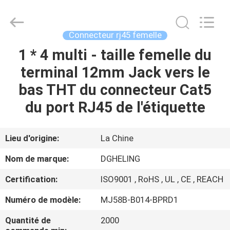
Heling
Electronic
Co.,
Ltd..
All
Connecteur rj45 femelle
Rights
Reserved.
1 * 4 multi - taille femelle du
MAISON
Developed
by
ECER
terminal 12mm Jack vers le
PRODUITS
bas THT du connecteur Cat5
du port RJ45 de l'étiquette
AU
SUJET
Lieu d'origine:
La Chine
DE
Nom de marque:
DGHELING
NOUS
Certification:
ISO9001 , RoHS , UL , CE , REACH
Numéro de modèle:
MJ58B-B014-BPRD1
VISITE
D'USINE
Quantité de
2000