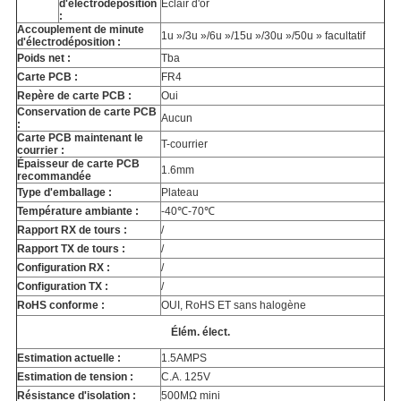
d'électrodéposition
Éclair d'or
:
Accouplement de minute
1u »/3u »/6u »/15u »/30u »/50u » facultatif
d'électrodéposition :
Poids net :
Tba
Carte PCB :
FR4
Repère de carte PCB :
Oui
Conservation de carte PCB
Aucun
:
Carte PCB maintenant le
T-courrier
courrier :
Épaisseur de carte PCB
1.6mm
recommandée
Type d'emballage :
Plateau
Température ambiante :
-40℃-70℃
Rapport RX de tours :
/
Rapport TX de tours :
/
Configuration RX :
/
Configuration TX :
/
RoHS conforme :
OUI, RoHS ET sans halogène
Élém. élect.
Estimation actuelle :
1.5AMPS
Estimation de tension :
C.A. 125V
Résistance d'isolation :
500MΩ mini