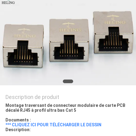
SITE
POLITIQUE
EN
MATIÈRE
DE
PROTECTION
DE
LA
Description de produit
VIE
Montage traversant de connecteur modulaire de carte PCB
PRIVÉE
décalé RJ45 à profil ultra bas Cat 5
Documents :
*** CLIQUEZ ICI POUR TÉLÉCHARGER LE DESSIN
Description: