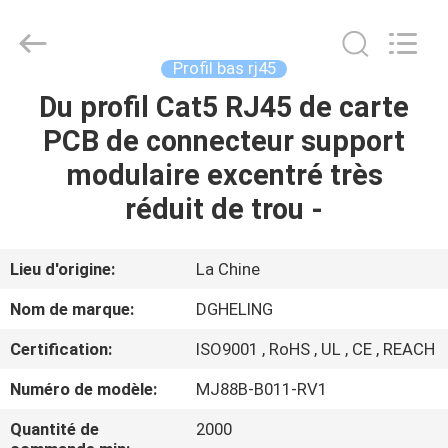
Heling
Electronic
Co.,
Ltd..
All
Profil bas rj45
Rights
Reserved.
Developed
Du profil Cat5 RJ45 de carte
MAISON
by
ECER
PCB de connecteur support
PRODUITS
modulaire excentré très
réduit de trou -
AU
SUJET
Lieu d'origine:
La Chine
DE
Nom de marque:
DGHELING
NOUS
Certification:
ISO9001 , RoHS , UL , CE , REACH
Numéro de modèle:
MJ88B-B011-RV1
VISITE
D'USINE
Quantité de
2000