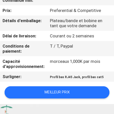
commande min:
Prix:
Preferential & Competitive
CONTRÔLE
DE
Détails d'emballage:
Plateau/bande et bobine en
tant que votre demande
QUALITÉ
Délai de livraison:
Courant ou 2 semaines
CONTACTEZ-
Conditions de
T / T, Paypal
paiement:
NOUS
Capacité
morceaux 1,000K par mois
d'approvisionnement:
DEMANDEZ
Surligner:
,
Profil bas RJ45 Jack
profil bas cat5
UNE
CITATION
MEILLEUR PRIX
PLAN
DU