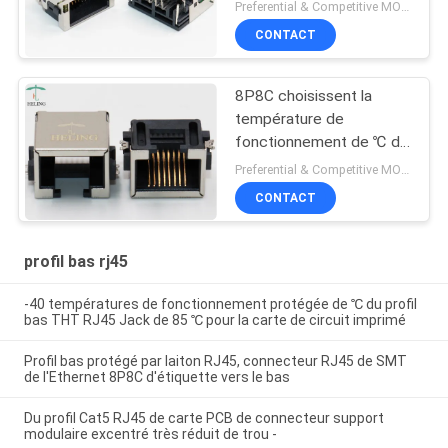
connecteurs de 1x1
Preferential & Competitive MOQ:3000
8P8C RJ45 conforme
CONTACT
8P8C choisissent la
température de
fonctionnement de ℃ de
SMT RJ45 Jack -40 de
Preferential & Competitive MOQ:1000
profil bas de port de 85
CONTACT
℃
profil bas rj45
-40 températures de fonctionnement protégée de ℃ du profil
bas THT RJ45 Jack de 85 ℃ pour la carte de circuit imprimé
Profil bas protégé par laiton RJ45, connecteur RJ45 de SMT
de l'Ethernet 8P8C d'étiquette vers le bas
Du profil Cat5 RJ45 de carte PCB de connecteur support
modulaire excentré très réduit de trou -