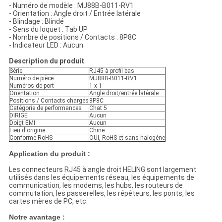
- Numéro de modèle : MJ88B-B011-RV1
- Orientation : Angle droit / Entrée latérale
- Blindage : Blindé
- Sens du loquet : Tab UP
- Nombre de positions / Contacts : 8P8C
- Indicateur LED : Aucun
Description du produit
Série
RJ45 à profil bas
Numéro de pièce
MJ88B-B011-RV1
Numéros de port
1 x 1
Orientation :
Angle droit/entrée latérale
Positions / Contacts chargés
8P8C
Catégorie de performances
Chat 5
DIRIGÉ
Aucun
Doigt EMI
Aucun
Lieu d'origine
Chine
Conforme RoHS
OUI, RoHS et sans halogène
Application du produit :
Les connecteurs RJ45 à angle droit HELING sont largement
utilisés dans les équipements réseau, les équipements de
communication, les modems, les hubs, les routeurs de
commutation, les passerelles, les répéteurs, les ponts, les
cartes mères de PC, etc.
Notre avantage :