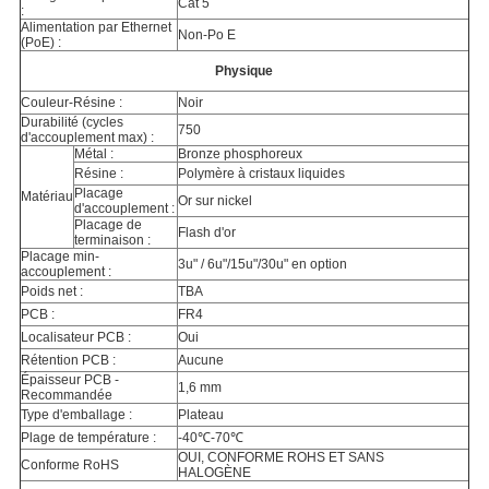
Cat 5
:
Alimentation par Ethernet
Non-Po E
(PoE) :
Physique
Couleur-Résine :
Noir
Durabilité (cycles
750
d'accouplement max) :
Métal :
Bronze phosphoreux
Résine :
Polymère à cristaux liquides
Placage
Matériau
Or sur nickel
d'accouplement :
Placage de
Flash d'or
terminaison :
Placage min-
3u" / 6u"/15u"/30u" en option
accouplement :
Poids net :
TBA
PCB :
FR4
Localisateur PCB :
Oui
Rétention PCB :
Aucune
Épaisseur PCB -
1,6 mm
Recommandée
Type d'emballage :
Plateau
Plage de température :
-40℃-70℃
OUI, CONFORME ROHS ET SANS
Conforme RoHS
HALOGÈNE