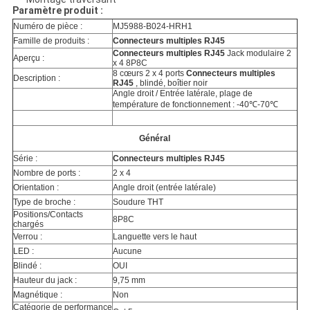
Paramètre produit :
Numéro de pièce :
MJ5988-B024-HRH1
Famille de produits :
Connecteurs multiples RJ45
Connecteurs multiples RJ45
Jack modulaire 2
Aperçu :
x 4 8P8C
8 cœurs 2 x 4 ports
Connecteurs multiples
Description :
RJ45
, blindé, boîtier noir
Angle droit / Entrée latérale, plage de
température de fonctionnement : -40℃-70℃
Général
Série :
Connecteurs multiples RJ45
Nombre de ports :
2 x 4
Orientation :
Angle droit (entrée latérale)
Type de broche :
Soudure THT
Positions/Contacts
8P8C
chargés
Verrou :
Languette vers le haut
LED :
Aucune
Blindé :
OUI
Hauteur du jack :
9,75 mm
Magnétique :
Non
Catégorie de performance