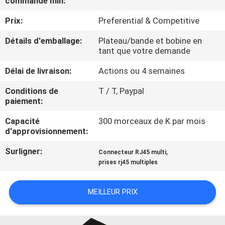
commande min:
Prix:
Preferential & Competitive
CONTRÔLE
DE
Détails d'emballage:
Plateau/bande et bobine en
tant que votre demande
QUALITÉ
Délai de livraison:
Actions ou 4 semaines
CONTACTEZ-
Conditions de
T / T, Paypal
paiement:
NOUS
Capacité
300 morceaux de K par mois
d'approvisionnement:
DEMANDEZ
Surligner:
,
Connecteur RJ45 multi
UNE
prises rj45 multiples
CITATION
MEILLEUR PRIX
PLAN
DU