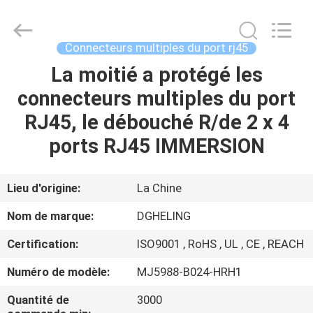
Heling
Electronic
Co.,
Ltd..
All
Connecteurs multiples du port rj45
Rights
Reserved.
La moitié a protégé les
MAISON
Developed
by
ECER
connecteurs multiples du port
PRODUITS
RJ45, le débouché R/de 2 x 4
ports RJ45 IMMERSION
AU
SUJET
Lieu d'origine:
La Chine
DE
Nom de marque:
DGHELING
NOUS
Certification:
ISO9001 , RoHS , UL , CE , REACH
Numéro de modèle:
MJ5988-B024-HRH1
VISITE
D'USINE
Quantité de
3000