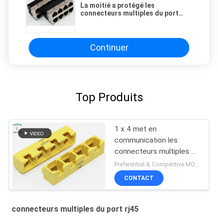
La moitié a protégé les
connecteurs multiples du port
RJ45, le débouché R/de 2 x 4 ports
RJ45 IMMERSION
Continuer
Top Produits
1 x 4 met en
communication les
connecteurs multiples de
port de l'EE Rj45/port à
Preferential & Competitive MOQ:2000
angle droit de LAN du
CONTACT
plug and play RJ45
Bticino
connecteurs multiples du port rj45