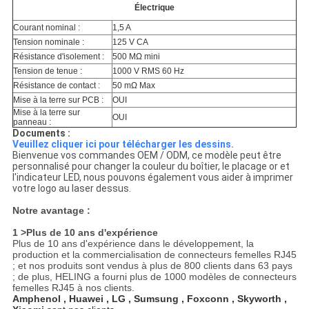
Électrique
Courant nominal :
1,5 A
Tension nominale :
125 V CA
Résistance d'isolement :
500 MΩ mini
Tension de tenue :
1000 V RMS 60 Hz
Résistance de contact :
50 mΩ Max
Mise à la terre sur PCB :
OUI
Mise à la terre sur
OUI
panneau :
Documents :
Veuillez cliquer ici pour télécharger les dessins.
Bienvenue vos commandes OEM / ODM, ce modèle peut être
personnalisé pour changer la couleur du boîtier, le placage or et
l'indicateur LED, nous pouvons également vous aider à imprimer
votre logo au laser dessus.
Notre avantage :
1 >Plus de 10 ans d'expérience
Plus de 10 ans d'expérience dans le développement, la
production et la commercialisation de connecteurs femelles RJ45
; et nos produits sont vendus à plus de 800 clients dans 63 pays
; de plus, HELING a fourni plus de 1000 modèles de connecteurs
femelles RJ45 à nos clients.
Amphenol , Huawei , LG , Sumsung , Foxconn , Skyworth ,