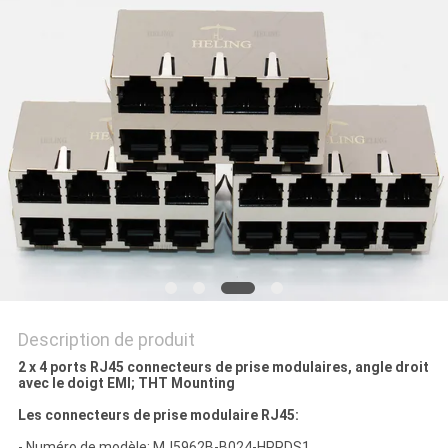
SITE
POLITIQUE
EN
MATIÈRE
DE
PROTECTION
DE
LA
VIE
Description de produit
PRIVÉE
2 x 4 ports RJ45 connecteurs de prise modulaires, angle droit
avec le doigt EMI; THT Mounting
Les connecteurs de prise modulaire RJ45:
- Numéro de modèle: MJ5962B-B024-HPRDS1