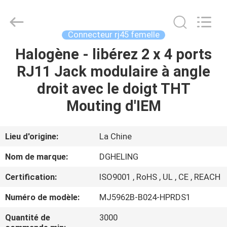
Heling
Electronic
Co.,
Ltd..
All
Connecteur rj45 femelle
Rights
Reserved.
Halogène - libérez 2 x 4 ports
MAISON
Developed
by
ECER
RJ11 Jack modulaire à angle
PRODUITS
droit avec le doigt THT
Mouting d'IEM
AU
SUJET
Lieu d'origine:
La Chine
DE
Nom de marque:
DGHELING
NOUS
Certification:
ISO9001 , RoHS , UL , CE , REACH
Numéro de modèle:
MJ5962B-B024-HPRDS1
VISITE
D'USINE
Quantité de
3000