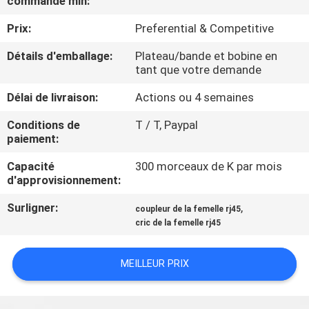
commande min:
Prix:
Preferential & Competitive
CONTRÔLE
DE
Détails d'emballage:
Plateau/bande et bobine en
tant que votre demande
QUALITÉ
Délai de livraison:
Actions ou 4 semaines
CONTACTEZ-
Conditions de
T / T, Paypal
paiement:
NOUS
Capacité
300 morceaux de K par mois
d'approvisionnement:
DEMANDEZ
Surligner:
,
coupleur de la femelle rj45
UNE
cric de la femelle rj45
CITATION
MEILLEUR PRIX
PLAN
DU