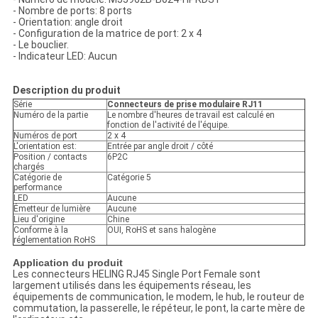
- Nombre de ports: 8 ports
- Orientation: angle droit
- Configuration de la matrice de port: 2 x 4
- Le bouclier.
- Indicateur LED: Aucun
Description du produit
Série
Connecteurs de prise modulaire RJ11
Numéro de la partie
Le nombre d'heures de travail est calculé en
fonction de l'activité de l'équipe.
Numéros de port
2 x 4
L'orientation est:
Entrée par angle droit / côté
Position / contacts
6P2C
chargés
Catégorie de
Catégorie 5
performance
LED
Aucune
Émetteur de lumière
Aucune
Lieu d'origine
Chine
Conforme à la
OUI, RoHS et sans halogène
réglementation RoHS
Application du produit
Les connecteurs HELING RJ45 Single Port Female sont
largement utilisés dans les équipements réseau, les
équipements de communication, le modem, le hub, le routeur de
commutation, la passerelle, le répéteur, le pont, la carte mère de