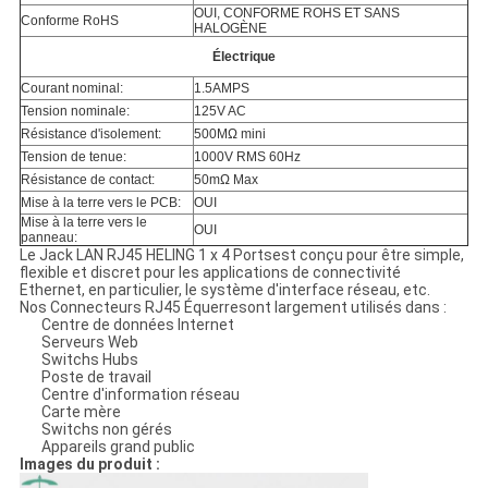
OUI, CONFORME ROHS ET SANS
Conforme RoHS
HALOGÈNE
Électrique
Courant nominal:
1.5AMPS
Tension nominale:
125V AC
Résistance d'isolement:
500MΩ mini
Tension de tenue:
1000V RMS 60Hz
Résistance de contact:
50mΩ Max
Mise à la terre vers le PCB:
OUI
Mise à la terre vers le
OUI
panneau:
Le Jack LAN RJ45 HELING 1 x 4 Portsest conçu pour être simple,
flexible et discret pour les applications de connectivité
Ethernet, en particulier, le système d'interface réseau, etc.
Nos Connecteurs RJ45 Équerresont largement utilisés dans :
Centre de données Internet
Serveurs Web
Switchs Hubs
Poste de travail
Centre d'information réseau
Carte mère
Switchs non gérés
Appareils grand public
Images du produit :