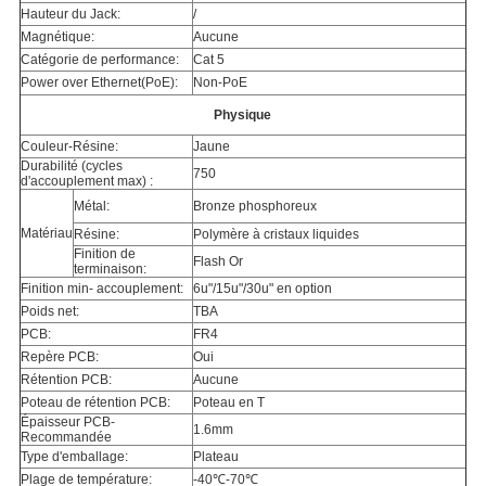
Hauteur du Jack:
/
Magnétique:
Aucune
Catégorie de performance:
Cat 5
Power over Ethernet(PoE):
Non-PoE
Physique
Couleur-Résine:
Jaune
Durabilité (cycles
750
d'accouplement max) :
Métal:
Bronze phosphoreux
Matériau
Résine:
Polymère à cristaux liquides
Finition de
Flash Or
terminaison:
Finition min- accouplement:
6u"/15u"/30u" en option
Poids net:
TBA
PCB:
FR4
Repère PCB:
Oui
Rétention PCB:
Aucune
Poteau de rétention PCB:
Poteau en T
Épaisseur PCB-
1.6mm
Recommandée
Type d'emballage:
Plateau
Plage de température:
-40℃-70℃