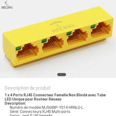
SITE
POLITIQUE
EN
MATIÈRE
DE
PROTECTION
DE
LA
VIE
Description de produit
PRIVÉE
1 x 4 Ports RJ45 Connecteur Femelle Non Blindé avec Tube
LED Unique pour Routeur Réseau
Description:
Numéro de modèle:MJ5688P-Y014-HRNLG-L
Série: Connecteurs RJ45 Multi-ports
Genre: Jack RJ45 Femelle