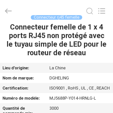
Heling
Electronic
Co.,
Ltd..
All
Connecteur rj45 femelle
Rights
Reserved.
Connecteur femelle de 1 x 4
MAISON
Developed
by
ECER
ports RJ45 non protégé avec
PRODUITS
le tuyau simple de LED pour le
routeur de réseau
AU
SUJET
Lieu d'origine:
La Chine
DE
Nom de marque:
DGHELING
NOUS
Certification:
ISO9001 , RoHS , UL , CE , REACH
Numéro de modèle:
MJ5688P-Y014-HRNLG-L
VISITE
D'USINE
Quantité de
3000