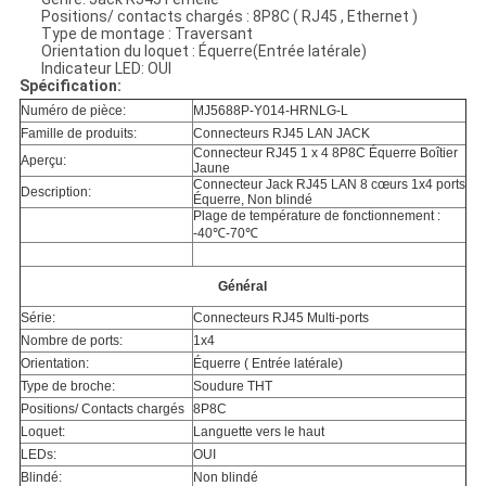
Positions/ contacts chargés : 8P8C ( RJ45 , Ethernet )
Type de montage : Traversant
Orientation du loquet : Équerre(Entrée latérale)
Indicateur LED: OUI
Spécification:
Numéro de pièce:
MJ5688P-Y014-HRNLG-L
Famille de produits:
Connecteurs RJ45 LAN JACK
Connecteur RJ45 1 x 4 8P8C Équerre Boîtier
Aperçu:
Jaune
Connecteur Jack RJ45 LAN 8 cœurs 1x4 ports
Description:
Équerre, Non blindé
Plage de température de fonctionnement :
-40℃-70℃
Général
Série:
Connecteurs RJ45 Multi-ports
Nombre de ports:
1x4
Orientation:
Équerre ( Entrée latérale)
Type de broche:
Soudure THT
Positions/ Contacts chargés
8P8C
Loquet:
Languette vers le haut
LEDs:
OUI
Blindé:
Non blindé