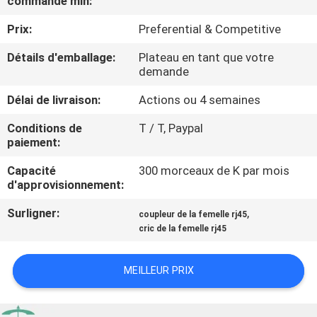
commande min:
Prix:
Preferential & Competitive
CONTRÔLE
DE
Détails d'emballage:
Plateau en tant que votre
demande
QUALITÉ
Délai de livraison:
Actions ou 4 semaines
CONTACTEZ-
Conditions de
T / T, Paypal
paiement:
NOUS
Capacité
300 morceaux de K par mois
d'approvisionnement:
DEMANDEZ
Surligner:
,
coupleur de la femelle rj45
UNE
cric de la femelle rj45
CITATION
MEILLEUR PRIX
PLAN
DU