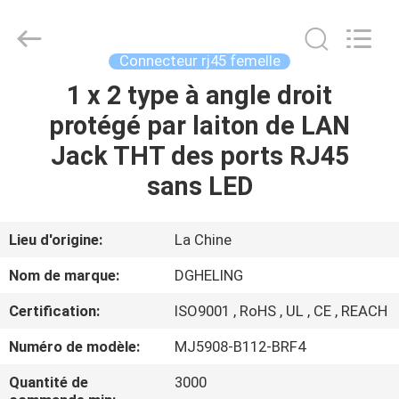
Heling
Electronic
Co.,
Ltd..
All
Connecteur rj45 femelle
Rights
Reserved.
1 x 2 type à angle droit
MAISON
Developed
by
ECER
protégé par laiton de LAN
PRODUITS
Jack THT des ports RJ45
sans LED
AU
SUJET
Lieu d'origine:
La Chine
DE
Nom de marque:
DGHELING
NOUS
Certification:
ISO9001 , RoHS , UL , CE , REACH
Numéro de modèle:
MJ5908-B112-BRF4
VISITE
D'USINE
Quantité de
3000