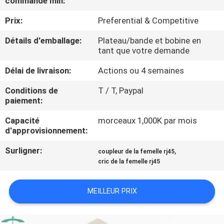
commande min:
Prix:
Preferential & Competitive
CONTRÔLE
DE
Détails d'emballage:
Plateau/bande et bobine en
tant que votre demande
QUALITÉ
Délai de livraison:
Actions ou 4 semaines
CONTACTEZ-
Conditions de
T / T, Paypal
paiement:
NOUS
Capacité
morceaux 1,000K par mois
d'approvisionnement:
DEMANDEZ
Surligner:
,
coupleur de la femelle rj45
UNE
cric de la femelle rj45
CITATION
MEILLEUR PRIX
PLAN
DU