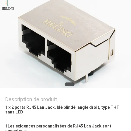
SITE
POLITIQUE
EN
MATIÈRE
DE
PROTECTION
DE
LA
VIE
Description de produit
PRIVÉE
1 x 2 ports RJ45 Lan Jack, blé blindé, angle droit, type THT
sans LED
1Les exigences personnalisées de RJ45 Lan Jack sont
acceptées: