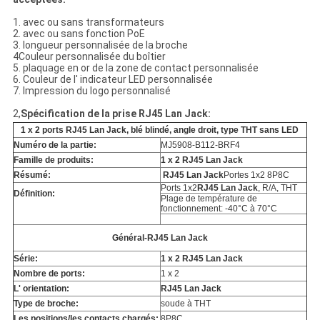
1. avec ou sans transformateurs
2. avec ou sans fonction PoE
3. longueur personnalisée de la broche
4Couleur personnalisée du boîtier
5. plaquage en or de la zone de contact personnalisée
6. Couleur de l' indicateur LED personnalisée
7. Impression du logo personnalisé
2,
Spécification de la prise RJ45 Lan Jack:
1 x 2 ports RJ45 Lan Jack, blé blindé, angle droit, type THT sans LED
Numéro de la partie:
MJ5908-B112-BRF4
Famille de produits:
1 x 2 RJ45 Lan Jack
Résumé:
RJ45 Lan Jack
Portes 1x2 8P8C
Ports 1x2
RJ45 Lan Jack
, R/A, THT
Définition:
Plage de température de
fonctionnement: -40°C à 70°C
Général-RJ45 Lan Jack
Série:
1 x 2 RJ45 Lan Jack
Nombre de ports:
1 x 2
L' orientation:
RJ45 Lan Jack
Type de broche:
soude à THT
Les positions/les contacts chargés:
8P8C