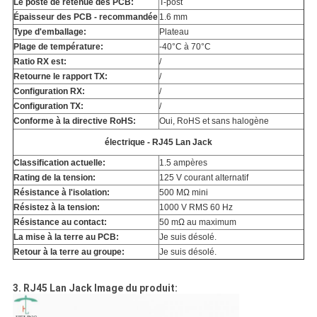
Le poste de retenue des PCB:
T-post
Épaisseur des PCB - recommandée
1.6 mm
Type d'emballage:
Plateau
Plage de température:
-40°C à 70°C
Ratio RX est:
/
Retourne le rapport TX:
/
Configuration RX:
/
Configuration TX:
/
Conforme à la directive RoHS:
Oui, RoHS et sans halogène
électrique - RJ45 Lan Jack
Classification actuelle:
1.5 ampères
Rating de la tension:
125 V courant alternatif
Résistance à l'isolation:
500 MΩ mini
Résistez à la tension:
1000 V RMS 60 Hz
Résistance au contact:
50 mΩ au maximum
La mise à la terre au PCB:
Je suis désolé.
Retour à la terre au groupe:
Je suis désolé.
3. RJ45 Lan Jack Image du produit: