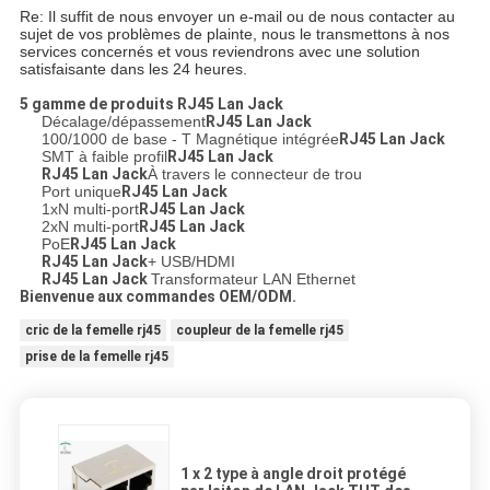
Re: Il suffit de nous envoyer un e-mail ou de nous contacter au
sujet de vos problèmes de plainte, nous le transmettons à nos
services concernés et vous reviendrons avec une solution
satisfaisante dans les 24 heures.
5 gamme de produits
RJ45 Lan Jack
Décalage/dépassement
RJ45 Lan Jack
100/1000 de base - T Magnétique intégrée
RJ45 Lan Jack
SMT à faible profil
RJ45 Lan Jack
RJ45 Lan Jack
À travers le connecteur de trou
Port unique
RJ45 Lan Jack
1xN multi-port
RJ45 Lan Jack
2xN multi-port
RJ45 Lan Jack
PoE
RJ45 Lan Jack
RJ45 Lan Jack
+ USB/HDMI
RJ45 Lan Jack
Transformateur LAN Ethernet
Bienvenue aux commandes OEM/ODM.
cric de la femelle rj45
coupleur de la femelle rj45
prise de la femelle rj45
1 x 2 type à angle droit protégé