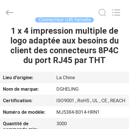
Heling
Electronic
Co.,
Ltd..
All
Connecteur rj45 femelle
Rights
Reserved.
1 x 4 impression multiple de
MAISON
Developed
by
ECER
logo adaptée aux besoins du
PRODUITS
client des connecteurs 8P4C
du port RJ45 par THT
AU
SUJET
Lieu d'origine:
La Chine
DE
Nom de marque:
DGHELING
NOUS
Certification:
ISO9001 , RoHS , UL , CE , REACH
Numéro de modèle:
MJ5384-B014-HRN1
VISITE
D'USINE
Quantité de
3000