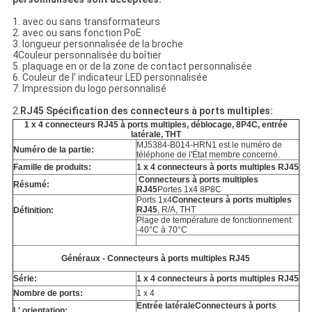
1. avec ou sans transformateurs
2. avec ou sans fonction PoE
3. longueur personnalisée de la broche
4Couleur personnalisée du boîtier
5. plaquage en or de la zone de contact personnalisée
6. Couleur de l' indicateur LED personnalisée
7. Impression du logo personnalisé
2.
RJ45 Spécification des connecteurs à ports multiples:
1 x 4 connecteurs RJ45 à ports multiples, déblocage, 8P4C, entrée
latérale, THT
MJ5384-B014-HRN1 est le numéro de
Numéro de la partie:
téléphone de l'État membre concerné.
Famille de produits:
1 x 4 connecteurs à ports multiples RJ45
Connecteurs à ports multiples
Résumé:
RJ45
Portes 1x4 8P8C
Ports 1x4
Connecteurs à ports multiples
RJ45
, R/A, THT
Définition:
Plage de température de fonctionnement:
-40°C à 70°C
Généraux - Connecteurs à ports multiples RJ45
Série:
1 x 4 connecteurs à ports multiples RJ45
Nombre de ports:
1 x 4
Entrée latérale
Connecteurs à ports
L' orientation: