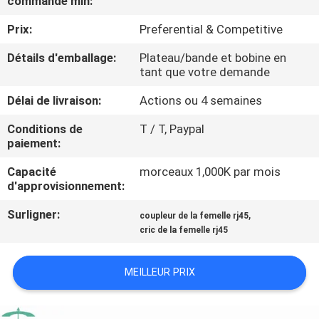
commande min:
Prix:
Preferential & Competitive
CONTRÔLE
DE
Détails d'emballage:
Plateau/bande et bobine en
tant que votre demande
QUALITÉ
Délai de livraison:
Actions ou 4 semaines
CONTACTEZ-
Conditions de
T / T, Paypal
paiement:
NOUS
Capacité
morceaux 1,000K par mois
d'approvisionnement:
DEMANDEZ
Surligner:
,
coupleur de la femelle rj45
UNE
cric de la femelle rj45
CITATION
MEILLEUR PRIX
PLAN
DU