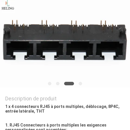
SITE
POLITIQUE
EN
MATIÈRE
DE
PROTECTION
DE
LA
VIE
Description de produit
PRIVÉE
1 x 4 connecteurs RJ45 à ports multiples, déblocage, 8P4C,
entrée latérale, THT
1. RJ45 Connecteurs à ports multiples les exigences
personnalisées sont acceptées: