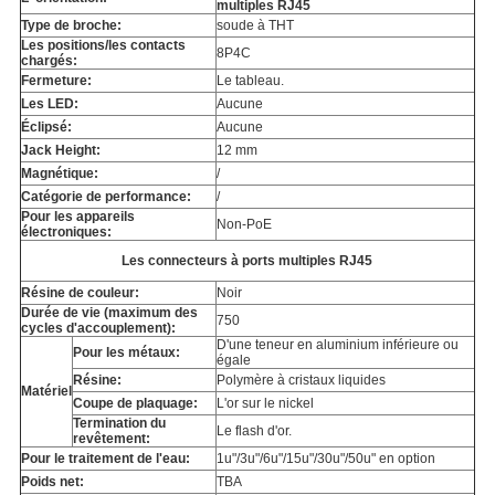
multiples RJ45
Type de broche:
soude à THT
Les positions/les contacts
8P4C
chargés:
Fermeture:
Le tableau.
Les LED:
Aucune
Éclipsé:
Aucune
Jack Height:
12 mm
Magnétique:
/
Catégorie de performance:
/
Pour les appareils
Non-PoE
électroniques:
Les connecteurs à ports multiples RJ45
Résine de couleur:
Noir
Durée de vie (maximum des
750
cycles d'accouplement):
D'une teneur en aluminium inférieure ou
Pour les métaux:
égale
Résine:
Polymère à cristaux liquides
Matériel
Coupe de plaquage:
L'or sur le nickel
Termination du
Le flash d'or.
revêtement:
Pour le traitement de l'eau:
1u"/3u"/6u"/15u"/30u"/50u" en option
Poids net:
TBA