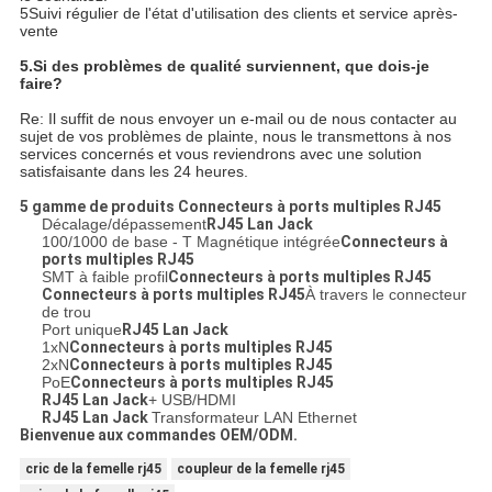
5Suivi régulier de l'état d'utilisation des clients et service après-
vente
5.
Si des problèmes de qualité surviennent, que dois-je
faire?
Re: Il suffit de nous envoyer un e-mail ou de nous contacter au
sujet de vos problèmes de plainte, nous le transmettons à nos
services concernés et vous reviendrons avec une solution
satisfaisante dans les 24 heures.
5 gamme de produits
Connecteurs à ports multiples RJ45
Décalage/dépassement
RJ45 Lan Jack
100/1000 de base - T Magnétique intégrée
Connecteurs à
ports multiples RJ45
SMT à faible profil
Connecteurs à ports multiples RJ45
Connecteurs à ports multiples RJ45
À travers le connecteur
de trou
Port unique
RJ45 Lan Jack
1xN
Connecteurs à ports multiples RJ45
2xN
Connecteurs à ports multiples RJ45
PoE
Connecteurs à ports multiples RJ45
RJ45 Lan Jack
+ USB/HDMI
RJ45 Lan Jack
Transformateur LAN Ethernet
Bienvenue aux commandes OEM/ODM.
cric de la femelle rj45
coupleur de la femelle rj45