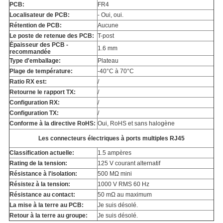
PCB:
FR4
Localisateur de PCB:
- Oui, oui.
Rétention de PCB:
Aucune
Le poste de retenue des PCB:
T-post
Épaisseur des PCB -
1.6 mm
recommandée
Type d'emballage:
Plateau
Plage de température:
-40°C à 70°C
Ratio RX est:
/
Retourne le rapport TX:
/
Configuration RX:
/
Configuration TX:
/
Conforme à la directive RoHS:
Oui, RoHS et sans halogène
Les connecteurs électriques à ports multiples RJ45
Classification actuelle:
1.5 ampères
Rating de la tension:
125 V courant alternatif
Résistance à l'isolation:
500 MΩ mini
Résistez à la tension:
1000 V RMS 60 Hz
Résistance au contact:
50 mΩ au maximum
La mise à la terre au PCB:
Je suis désolé.
Retour à la terre au groupe:
Je suis désolé.