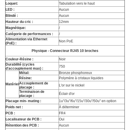
Loquet:
Tabulation vers le haut
LED :
Aucun
Blindé :
Aucun
Hauteur du cric :
12mm
Magnétique:
/
Catégorie de performances :
/
Alimentation via Ethernet
Non PoE
(PoE) :
Physique - Connecteur RJ45 10 broches
Couleur-Résine :
Noir
Durabilité (cycles
750
d'accouplement max) :
Métal:
Bronze phosphoreux
Résine:
Polymère à cristaux liquides
Accouplement de
Matériel
L'or sur le nickel
placage :
Terminaison de
Éclair d'or
placage :
Placage min- mating :
1u"/3u"/6u"/15u"/30u"/50u" en option
Poids net :
À déterminer
PCB :
FR4
Localisateur de PCB :
Oui
Rétention des PCB :
Aucun