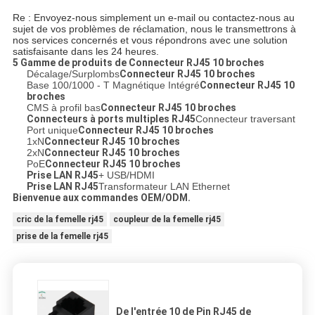
Re : Envoyez-nous simplement un e-mail ou contactez-nous au
sujet de vos problèmes de réclamation, nous le transmettrons à
nos services concernés et vous répondrons avec une solution
satisfaisante dans les 24 heures.
5 Gamme de produits de
Connecteur RJ45 10 broches
Décalage/Surplombs
Connecteur RJ45 10 broches
Base 100/1000 - T Magnétique Intégré
Connecteur RJ45 10
broches
CMS à profil bas
Connecteur RJ45 10 broches
Connecteurs à ports multiples RJ45
Connecteur traversant
Port unique
Connecteur RJ45 10 broches
1xN
Connecteur RJ45 10 broches
2xN
Connecteur RJ45 10 broches
PoE
Connecteur RJ45 10 broches
Prise LAN RJ45
+ USB/HDMI
Prise LAN RJ45
Transformateur LAN Ethernet
Bienvenue aux commandes OEM/ODM.
cric de la femelle rj45
coupleur de la femelle rj45
prise de la femelle rj45
De l'entrée 10 de Pin RJ45 de