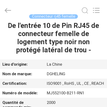
Heling
Electronic
Co.,
Ltd..
All
Connecteur rj45 femelle
Rights
Reserved.
De l'entrée 10 de Pin RJ45 de
MAISON
Developed
by
ECER
connecteur femelle de
PRODUITS
logement type noir non
protégé latéral de trou -
AU
SUJET
Lieu d'origine:
La Chine
DE
Nom de marque:
DGHELING
NOUS
Certification:
ISO9001 , RoHS , UL , CE , REACH
Numéro de modèle:
MJ552100-B211-RN1
VISITE
D'USINE
Quantité de
2000