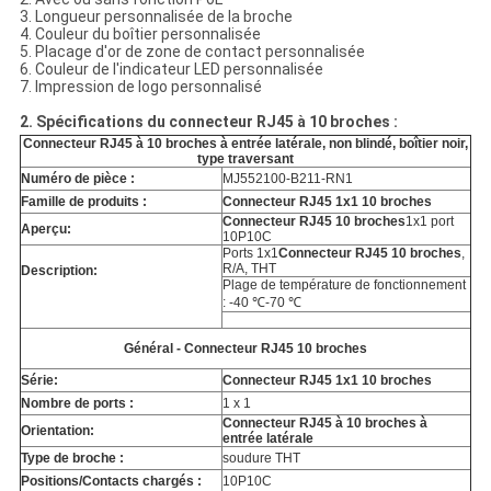
3. Longueur personnalisée de la broche
4. Couleur du boîtier personnalisée
5. Placage d'or de zone de contact personnalisée
6. Couleur de l'indicateur LED personnalisée
7. Impression de logo personnalisé
2. Spécifications du connecteur RJ45 à 10 broches :
Connecteur RJ45 à 10 broches à entrée latérale, non blindé, boîtier noir,
type traversant
Numéro de pièce :
MJ552100-B211-RN1
Famille de produits :
Connecteur RJ45 1x1 10 broches
Connecteur RJ45 10 broches
1x1 port
Aperçu:
10P10C
Ports 1x1
Connecteur RJ45 10 broches
,
R/A, THT
Description:
Plage de température de fonctionnement
: -40 ℃-70 ℃
Général - Connecteur RJ45 10 broches
Série:
Connecteur RJ45 1x1 10 broches
Nombre de ports :
1 x 1
Connecteur RJ45 à 10 broches à
Orientation:
entrée latérale
Type de broche :
soudure THT
Positions/Contacts chargés :
10P10C