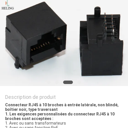
SITE
POLITIQUE
EN
MATIÈRE
DE
PROTECTION
DE
LA
VIE
Description de produit
PRIVÉE
Connecteur RJ45 à 10 broches à entrée latérale, non blindé,
boîtier noir, type traversant
1. Les exigences personnalisées du connecteur RJ45 à 10
broches sont acceptées :
1. Avec ou sans transformateurs
2. Avec ou sans fonction PoE