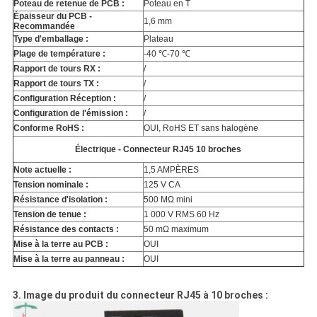
Poteau de retenue de PCB :
Poteau en T
Épaisseur du PCB -
1,6 mm
Recommandée
Type d'emballage :
Plateau
Plage de température :
-40 ℃-70 ℃
Rapport de tours RX :
/
Rapport de tours TX :
/
Configuration Réception :
/
Configuration de l'émission :
/
Conforme RoHS :
OUI, RoHS ET sans halogène
Électrique - Connecteur RJ45 10 broches
Note actuelle :
1,5 AMPÈRES
Tension nominale :
125 V CA
Résistance d'isolation :
500 MΩ mini
Tension de tenue :
1 000 V RMS 60 Hz
Résistance des contacts :
50 mΩ maximum
Mise à la terre au PCB :
OUI
Mise à la terre au panneau :
OUI
3. Image du produit du connecteur RJ45 à 10 broches :