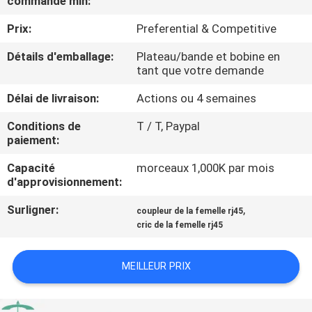
commande min:
Prix:
Preferential & Competitive
CONTRÔLE
DE
Détails d'emballage:
Plateau/bande et bobine en
tant que votre demande
QUALITÉ
Délai de livraison:
Actions ou 4 semaines
CONTACTEZ-
Conditions de
T / T, Paypal
paiement:
NOUS
Capacité
morceaux 1,000K par mois
d'approvisionnement:
DEMANDEZ
Surligner:
,
coupleur de la femelle rj45
UNE
cric de la femelle rj45
CITATION
MEILLEUR PRIX
PLAN
DU