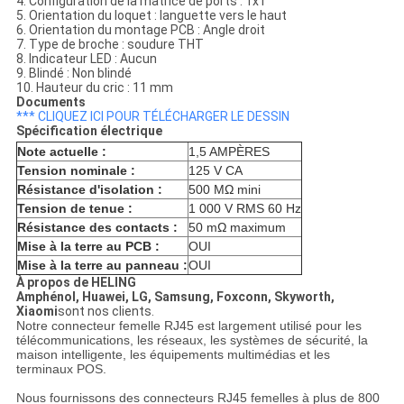
4. Configuration de la matrice de ports : 1x1
5. Orientation du loquet : languette vers le haut
6. Orientation du montage PCB : Angle droit
7. Type de broche : soudure THT
8. Indicateur LED : Aucun
9. Blindé : Non blindé
10. Hauteur du cric : 11 mm
Documents
*** CLIQUEZ ICI POUR TÉLÉCHARGER LE DESSIN
Spécification électrique
Note actuelle :
1,5 AMPÈRES
Tension nominale :
125 V CA
Résistance d'isolation :
500 MΩ mini
Tension de tenue :
1 000 V RMS 60 Hz
Résistance des contacts :
50 mΩ maximum
Mise à la terre au PCB :
OUI
Mise à la terre au panneau :
OUI
À propos de HELING
Amphénol, Huawei, LG, Samsung, Foxconn, Skyworth,
Xiaomi
sont nos clients.
Notre connecteur femelle RJ45 est largement utilisé pour les
télécommunications, les réseaux, les systèmes de sécurité, la
maison intelligente, les équipements multimédias et les
terminaux POS.
Nous fournissons des connecteurs RJ45 femelles à plus de 800