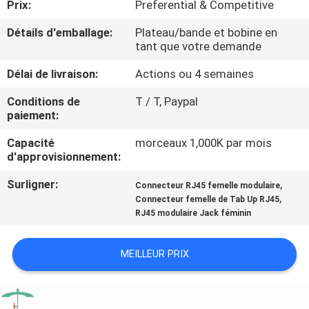
Prix:
Preferential & Competitive
CONTRÔLE
Détails d'emballage:
Plateau/bande et bobine en
tant que votre demande
DE
Délai de livraison:
Actions ou 4 semaines
QUALITÉ
Conditions de
T / T, Paypal
paiement:
CONTACTEZ-
Capacité
morceaux 1,000K par mois
NOUS
d'approvisionnement:
Surligner:
,
Connecteur RJ45 femelle modulaire
DEMANDEZ
,
Connecteur femelle de Tab Up RJ45
UNE
RJ45 modulaire Jack féminin
CITATION
MEILLEUR PRIX
PLAN
DU