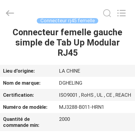
Heling
Electronic
Co.,
Ltd..
All
Connecteur rj45 femelle
Rights
Reserved.
Connecteur femelle gauche
MAISON
Developed
by
ECER
simple de Tab Up Modular
PRODUITS
RJ45
AU
Lieu d'origine:
LA CHINE
SUJET
Nom de marque:
DGHELING
DE
Certification:
ISO9001 , RoHS , UL , CE , REACH
NOUS
Numéro de modèle:
MJ3288-B011-HRN1
VISITE
Quantité de
2000
commande min:
D'USINE