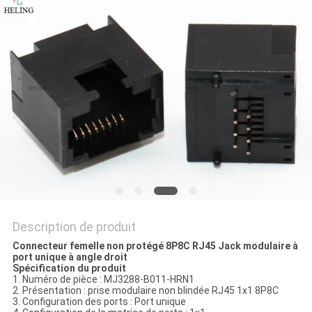
SITE
POLITIQUE
EN
MATIÈRE
DE
PROTECTION
DE
LA
Description de produit
VIE
Connecteur femelle non protégé 8P8C RJ45 Jack modulaire à
PRIVÉE
port unique à angle droit
Spécification du produit
1. Numéro de pièce : MJ3288-B011-HRN1
2. Présentation : prise modulaire non blindée RJ45 1x1 8P8C
3. Configuration des ports : Port unique