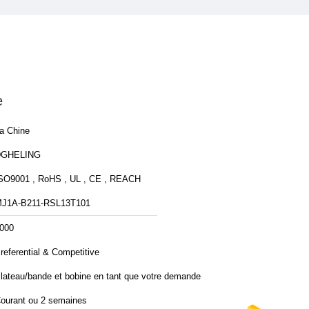
e
a Chine
DGHELING
SO9001 , RoHS , UL , CE , REACH
J1A-B211-RSL13T101
000
referential & Competitive
lateau/bande et bobine en tant que votre demande
ourant ou 2 semaines