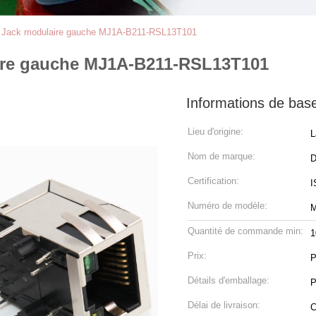
e Jack modulaire gauche MJ1A-B211-RSL13T101
ire gauche MJ1A-B211-RSL13T101
Informations de bas
Lieu d'origine:
L
Nom de marque:
Certification:
I
Numéro de modèle:
M
Quantité de commande min:
1
Prix:
P
Détails d'emballage:
P
Délai de livraison:
C