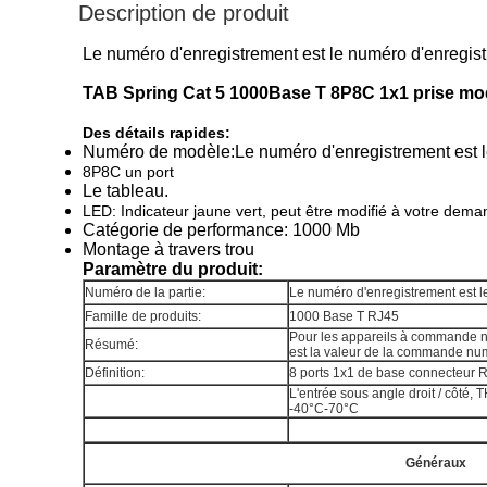
Description de produit
Le numéro d'enregistrement est le numéro d'enregistr
TAB Spring Cat 5 1000Base T 8P8C 1x1 prise modu
Des détails rapides:
Numéro de modèle:
Le numéro d'enregistrement est l
8P8C un port
Le tableau.
LED: Indicateur jaune vert, peut être modifié à votre dema
Catégorie de performance: 1000 Mb
Montage à travers trou
Paramètre du produit:
Numéro de la partie:
Le numéro d'enregistrement est le
Famille de produits:
1000 Base T RJ45
Pour les appareils à commande 
Résumé:
est la valeur de la commande num
Définition:
8 ports 1x1 de base connecteur RJ
L'entrée sous angle droit / côté,
-40°C-70°C
Généraux