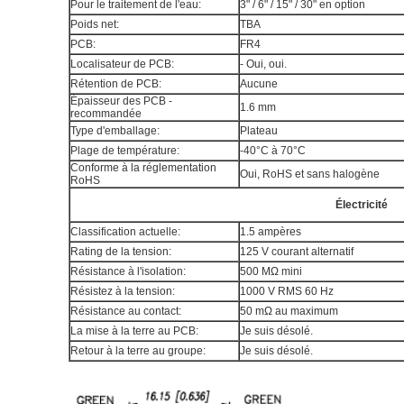
Pour le traitement de l'eau:
3" / 6" / 15" / 30" en option
Poids net:
TBA
PCB:
FR4
Localisateur de PCB:
- Oui, oui.
Rétention de PCB:
Aucune
Épaisseur des PCB -
1.6 mm
recommandée
Type d'emballage:
Plateau
Plage de température:
-40°C à 70°C
Conforme à la réglementation
Oui, RoHS et sans halogène
RoHS
Électricité
Classification actuelle:
1.5 ampères
Rating de la tension:
125 V courant alternatif
Résistance à l'isolation:
500 MΩ mini
Résistez à la tension:
1000 V RMS 60 Hz
Résistance au contact:
50 mΩ au maximum
La mise à la terre au PCB:
Je suis désolé.
Retour à la terre au groupe:
Je suis désolé.