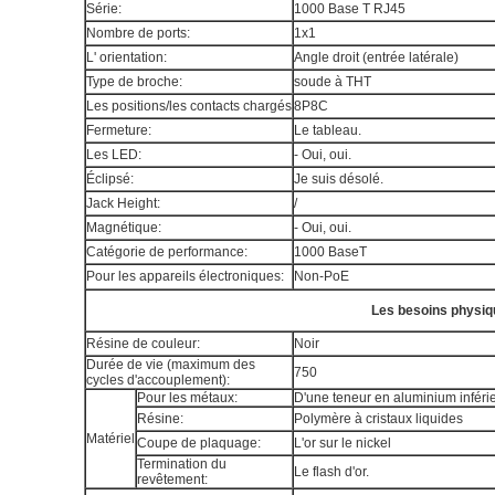
Série:
1000 Base T RJ45
Nombre de ports:
1x1
L' orientation:
Angle droit (entrée latérale)
Type de broche:
soude à THT
Les positions/les contacts chargés
8P8C
Fermeture:
Le tableau.
Les LED:
- Oui, oui.
Éclipsé:
Je suis désolé.
Jack Height:
/
Magnétique:
- Oui, oui.
Catégorie de performance:
1000 BaseT
Pour les appareils électroniques:
Non-PoE
Les besoins physiq
Résine de couleur:
Noir
Durée de vie (maximum des
750
cycles d'accouplement):
Pour les métaux:
D'une teneur en aluminium inféri
Résine:
Polymère à cristaux liquides
Matériel
Coupe de plaquage:
L'or sur le nickel
Termination du
Le flash d'or.
revêtement: