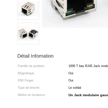
Détail Infomation
Famille de produits:
1000 T bas RJ45 Jack modu
Magnétique:
Oui
EMI Finger:
Oui
Type de broche:
Le soldat
Mettre en évidence:
Un Jack modulaire gau