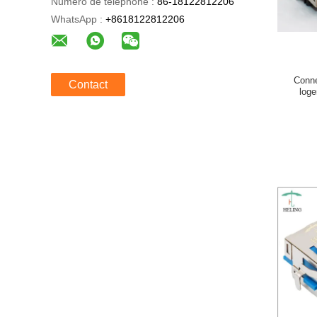
Numéro de téléphone :
86-18122812206
WhatsApp :
+8618122812206
Conne
Contact
log