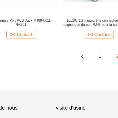
Single Port PCB Jack MJ88-U011-
10p10c 1G a intégré le connecteu
RVSL1
magnétique du port RJ45 pour la ca
PC
Contact
Contact
1
 de nous
visite d'usine