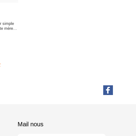
r simple
rte mère de
2
Mail nous