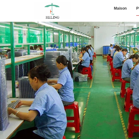
Maison
P