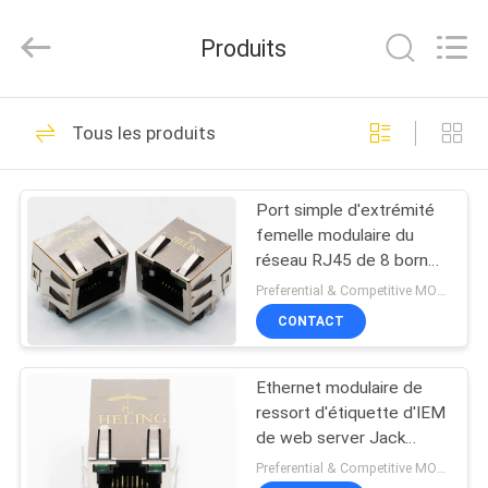
Heling
Electronic
Co.,
Produits
Ltd..
All
Rights
Reserved.
MAISON
Developed
118
by
Tous les produits
ECER
connecteur rj45
PRODUITS
femelle
Port simple d'extrémité
femelle modulaire du
AU
réseau RJ45 de 8 bornes
SUJET
avec l'étiquette d'IEM et
Preferential & Competitive MOQ:4000
la LED
DE
CONTACT
13
NOUS
magnetics intégré
Ethernet modulaire de
ressort d'étiquette d'IEM
VISITE
rj45
de web server Jack
1000Mb avec la fonction
D'USINE
Preferential & Competitive MOQ:1000