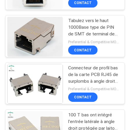
de PoE
CONTACT
CONTRÔLE
Tabulez vers le haut
DE
30
1000Base type de PIN
QUALITÉ
de SMT de terminal de
profil bas rj45
contact de placage à l'or
Preferential & Competitive MOQ:1000
du connecteur T 50 d'U »
CONTACTEZ-
CONTACT
NOUS
Connecteur de profil bas
de la carte PCB RJ45 de
DEMANDEZ
surplombs à angle droit
16
avec l'indicateur de LED
UNE
Preferential & Competitive MOQ:3000
Carte PCB Rj45
CONTACT
CITATION
Jack
100 T bas ont intégré
PLAN
l'entrée latérale à angle
DU
droit protégée par laiton