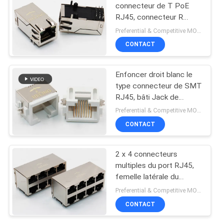
connecteur de T PoE
RJ45, connecteur R
22
femelle/d'Ethernet
Preferential & Competitive MOQ:3000
entrée
CONTACT
RJ45 vertical Jack
Enfoncer droit blanc le
type connecteur de SMT
RJ45, bâti Jack de
surface de 8P8C RJ45
Preferential & Competitive MOQ:1000
CONTACT
27
Connecteur RJ45 à
2 x 4 connecteurs
multiples du port RJ45,
angle droit
femelle latérale du
connecteur RJ45
Preferential & Competitive MOQ:3000
d'entrée de 90 degrés
CONTACT