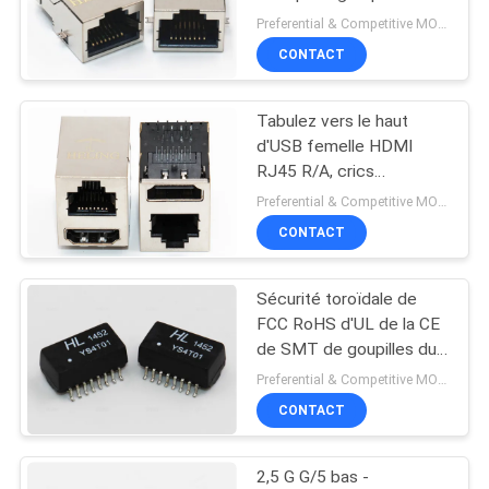
du Magnetics RJ45
Preferential & Competitive MOQ:500
SITE
CONTACT
11
POLITIQUE
Tabulez vers le haut
rj45 100base t
EN
d'USB femelle HDMI
MATIÈRE
RJ45 R/A, crics
modulaires protégés du
Preferential & Competitive MOQ:1000
DE
connecteur 8P8C
CONTACT
PROTECTION
DE
Sécurité toroïdale de
12
LA
FCC RoHS d'UL de la CE
de SMT de goupilles du
VIE
1000Base T RJ45
transformateur 16 de
Preferential & Competitive MOQ:4000
PRIVÉE
LAN d'Ethernet de
CONTACT
bobine
2,5 G G/5 bas -