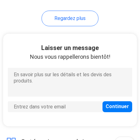
21
Regardez plus
Port RJ45 simple
Laisser un message
Nous vous rappellerons bientôt!
40
connecteurs
multiples du port
rj45